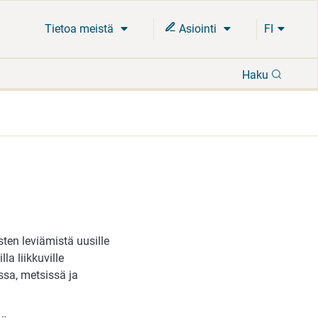
Tietoa meistä
Asiointi
FI
Hae
Haku
ten leviämistä uusille
la liikkuville
ssa, metsissä ja