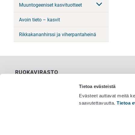
Muuntogeeniset kasvituotteet
Avoin tieto – kasvit
Rikkakananhirssi ja viherpantaheinä
RUOKAVIRASTO
PL 100
Tietoa evästeistä
00027 RUOKAVIRASTO
Evästeet auttavat meitä k
saavutettavuutta.
Tietoa e
Yhteystiedot
Vaihde 029
Palaute
Tietosuojailmoitus
Saavutettavuusseloste