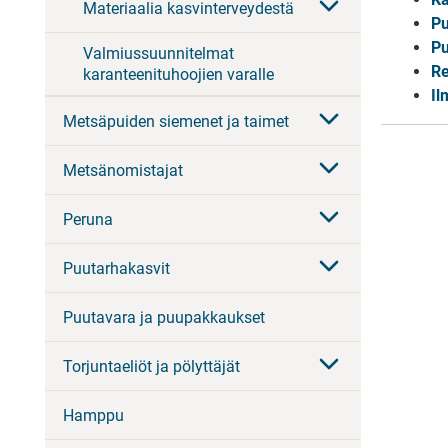
Materiaalia kasvinterveydestä
Pu
Pu
Valmiussuunnitelmat
Re
karanteenituhoojien varalle
Il
Metsäpuiden siemenet ja taimet
Metsänomistajat
Peruna
Puutarhakasvit
Puutavara ja puupakkaukset
Torjuntaeliöt ja pölyttäjät
Hamppu