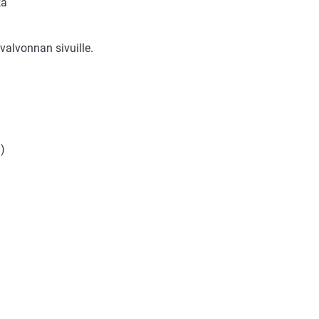
kä
 valvonnan sivuille.
ä)