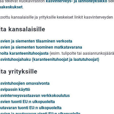
aa tekevät Ruokaviraston
kasvinterveys- ja lannoiteyksikkö
se
makeskukset
.
koottu kansalaisille ja yrityksille keskeiset linkit kasvinterveyden
ta kansalaisille
svien ja siementen tilaaminen verkosta
svien ja siementen tuominen matkatavarana
moita karanteenituhoojasta
(esim. tulipolte tai aasianrunkojäär
svintuhoojahaku (karanteenituhoojat ja laatutuhoojat)
ta yrityksille
svintuhoojien omavalvonta
svipassin käyttö
svinterveysvastaavan verkkokoulutus
svien tuonti EU:n ulkopuolelta
utavaran tuonti EU:n ulkopuolelta
svien ja puutavaran vienti EU:n ulkopuolelle