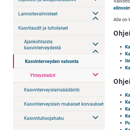
Valvont
elinvoi
Lannoitevalmisteet
Alle on 
Kasvitaudit ja tuholaiset
Ohjei
Ajankohtaista
Ka
kasvinterveydestä
Ka
Il
Kasvinterveyden valvonta
Ka
Yhteystiedot
Ohjei
Kasvinterveyslainsäädäntö
Ka
Ka
Kasvinterveyslain mukaiset korvaukset
Ka
Ka
Kasvintuhoojahaku
Pu
Ka