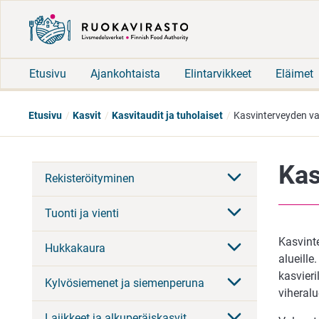
Etusivu
Ajankohtaista
Elintarvikkeet
Eläimet
Etusivu
Kasvit
Kasvitaudit ja tuholaiset
Kasvinterveyden va
Kas
Rekisteröityminen
Tuonti ja vienti
Kasvinte
Hukkakaura
alueille
kasvier
Kylvösiemenet ja siemenperuna
viheralu
Lajikkeet ja alkuperäiskasvit