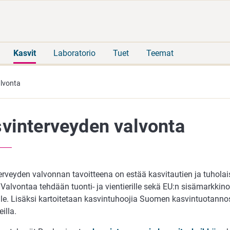
Siirry
Siirry
suoraan
koko
sisältöön
sivuston
hakuun
Kasvit
Laboratorio
Tuet
Teemat
lvonta
vinterveyden valvonta
rveyden valvonnan tavoitteena on estää kasvitautien ja tuholais
. Valvontaa tehdään tuonti- ja vientierille sekä EU:n sisämarkkinoil
ille. Lisäksi kartoitetaan kasvintuhoojia Suomen kasvintuotanno
eilla.