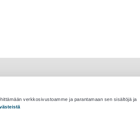
ehittämään verkkosivustoamme ja parantamaan sen sisältöjä ja
västeistä
 530 0400