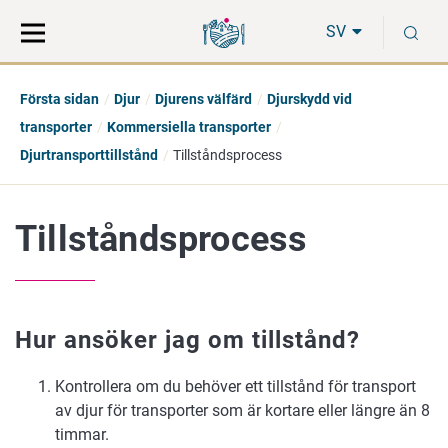
Gå
Sök
S
direkt
på
SV
till
hela
innehåll
webbplatsen
Första sidan
Djur
Djurens välfärd
Djurskydd vid
transporter
Kommersiella transporter
Djurtransporttillstånd
Tillståndsprocess
Tillståndsprocess
Hur ansöker jag om tillstånd?
Kontrollera om du behöver ett tillstånd för transport
av djur för transporter som är kortare eller längre än 8
timmar.