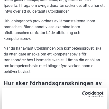
fjäderfä. I fråga om övriga djurarter räcker det att du har ett
intyg över att du deltagit i utbildningen.
Utbildningar och prov ordnas av läroanstalterna inom
branschen. Bland annat vissa examina inom
hästbranschen omfattar både utbildning och
kompetensprov.
När du har avlagt utbildningen och kompetensprovet, ska
du ytterligare ansöka om ett kompetensbevis för
transportörer hos Livsmedelsverket. Lämna din ansökan
om kompetensbevis med bilagor fyra veckor innan du
behöver beviset.
Hur sker förhandsgranskningen av
fordonet?
Till tillståndet för transport av djur ska bifogas ett intyg
över
förhandsgranskning
av fordonet. När du har skickat