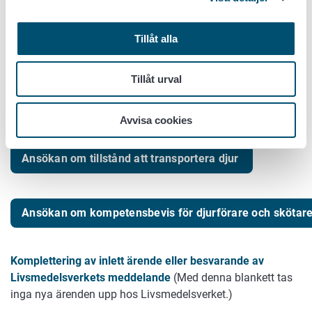
Hur övervakas djurtransporter?
Tillåt alla
Vad ska jag göra när tillståndets giltighet går ut?
Tillåt urval
Tjänster
Avvisa cookies
Ansökan om tillstånd att transportera djur
Ansökan om kompetensbevis för djurförare och skötare
Komplettering av inlett ärende eller besvarande av
Livsmedelsverkets meddelande
(Med denna blankett tas
inga nya ärenden upp hos Livsmedelsverket.)