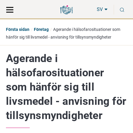
Gå
Sök
S
direkt
på
SV
till
hela
innehåll
webbplatsen
Första sidan
Företag
Agerande i hälsofarosituationer som
hänför sig till livsmedel - anvisning för tillsynsmyndigheter
Agerande i
hälsofarosituationer
som hänför sig till
livsmedel - anvisning för
tillsynsmyndigheter