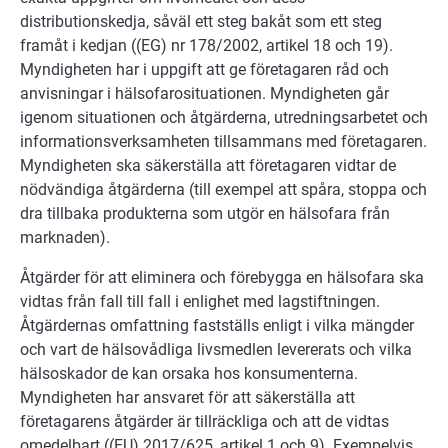
distributionskedja, såväl ett steg bakåt som ett steg
framåt i kedjan ((EG) nr 178/2002, artikel 18 och 19).
Myndigheten har i uppgift att ge företagaren råd och
anvisningar i hälsofarosituationen. Myndigheten går
igenom situationen och åtgärderna, utredningsarbetet och
informationsverksamheten tillsammans med företagaren.
Myndigheten ska säkerställa att företagaren vidtar de
nödvändiga åtgärderna (till exempel att spåra, stoppa och
dra tillbaka produkterna som utgör en hälsofara från
marknaden).
Åtgärder för att eliminera och förebygga en hälsofara ska
vidtas från fall till fall i enlighet med lagstiftningen.
Åtgärdernas omfattning fastställs enligt i vilka mängder
och vart de hälsovådliga livsmedlen levererats och vilka
hälsoskador de kan orsaka hos konsumenterna.
Myndigheten har ansvaret för att säkerställa att
företagarens åtgärder är tillräckliga och att de vidtas
omedelbart ((EU) 2017/625, artikel 1 och 9). Exempelvis