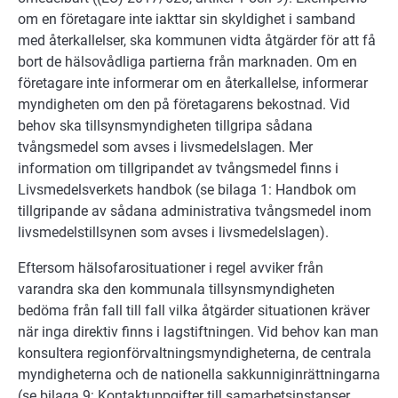
om en företagare inte iakttar sin skyldighet i samband
med återkallelser, ska kommunen vidta åtgärder för att få
bort de hälsovådliga partierna från marknaden. Om en
företagare inte informerar om en återkallelse, informerar
myndigheten om den på företagarens bekostnad. Vid
behov ska tillsynsmyndigheten tillgripa sådana
tvångsmedel som avses i livsmedelslagen. Mer
information om tillgripandet av tvångsmedel finns i
Livsmedelsverkets handbok (se bilaga 1: Handbok om
tillgripande av sådana administrativa tvångsmedel inom
livsmedelstillsynen som avses i livsmedelslagen).
Eftersom hälsofarosituationer i regel avviker från
varandra ska den kommunala tillsynsmyndigheten
bedöma från fall till fall vilka åtgärder situationen kräver
när inga direktiv finns i lagstiftningen. Vid behov kan man
konsultera regionförvaltningsmyndigheterna, de centrala
myndigheterna och de nationella sakkunniginrättningarna
(se bilaga 9: Kontaktuppgifter till samarbetsinstanser