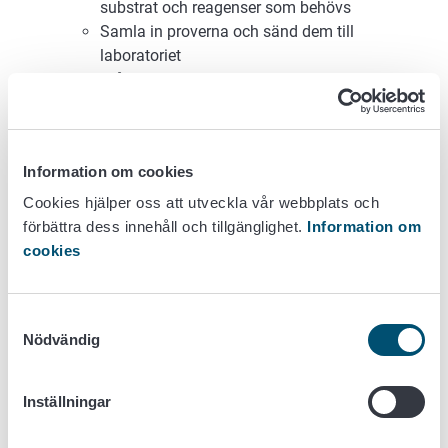
substrat och reagenser som behövs
Samla in proverna och sänd dem till
laboratoriet
Bered frågeformulären och skicka dem till de
insjuknade och exponerade exempelvis elektroniskt
(se bilaga 1: Frågeformulärunderlag)
Man kan också fylla i frågeformulären genom
Information om cookies
att intervjua de insjuknade per telefon
Om det finns många personer att intervjua kan
Cookies hjälper oss att utveckla vår webbplats och
man be sällskapets kontaktperson dela ut
förbättra dess innehåll och tillgänglighet.
Information om
formulären
cookies
Observera skyldigheterna med anknytning till
dataskyddet vid behandlingen av
personuppgifter
Samtyckesval
Nödvändig
Kontakta livsmedelsföretagaren och/eller gör en
inspektion av livsmedelslokalen (se 2.3.2.2.4
Inspektion av livsmedelslokalen)
Inställningar
Ta prover av livsmedel och ytor i samband
med inspektionen, om proverna inte tagits