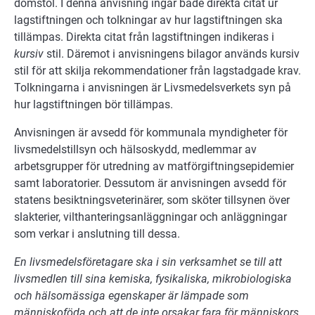
domstol. I denna anvisning ingår både direkta citat ur
lagstiftningen och tolkningar av hur lagstiftningen ska
tillämpas. Direkta citat från lagstiftningen indikeras i
kursiv
stil. Däremot i anvisningens bilagor används kursiv
stil för att skilja rekommendationer från lagstadgade krav.
Tolkningarna i anvisningen är Livsmedelsverkets syn på
hur lagstiftningen bör tillämpas.
Anvisningen är avsedd för kommunala myndigheter för
livsmedelstillsyn och hälsoskydd, medlemmar av
arbetsgrupper för utredning av matförgiftningsepidemier
samt laboratorier. Dessutom är anvisningen avsedd för
statens besiktningsveterinärer, som sköter tillsynen över
slakterier, vilthanteringsanläggningar och anläggningar
som verkar i anslutning till dessa.
En livsmedelsföretagare ska i sin verksamhet se till att
livsmedlen till sina kemiska, fysikaliska, mikrobiologiska
och hälsomässiga egenskaper är lämpade som
människoföda och att de inte orsakar fara för människors