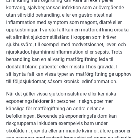
En lindring matförgiftning kan vara till exempel en
kortvarig, självbegränsad infektion som är övergående
utan särskild behandling, eller en gastrointestinal
inflammation med symptom som magont, diarré eller
uppkastningar. I värsta fall kan en matförgiftning orsaka
ett allmänt sjukdomstillstånd i kroppen som kräver
sjukhusvård, till exempel med medvetslöshet, lever- och
njurskador, hjärnhinneinflammation eller sepsis. Trots
behandling kan en allvarlig matförgiftning leda till
dödsfall bland patienter eller missfall hos gravida. I
sällsynta fall kan vissa typer av matförgiftning ge upphov
till följdsjukdomar, såsom kronisk ledinflammation.
När det gäller vissa sjukdomsalstrare eller kemiska
exponeringsfaktorer är personer i riskgrupper mer
känsliga för matförgiftning än andra delar av
befolkningen. Beroende på exponeringsfaktorn kan
riskgrupperna inkludera exempelvis barn under
skolåldern, gravida eller ammande kvinnor, äldre personer