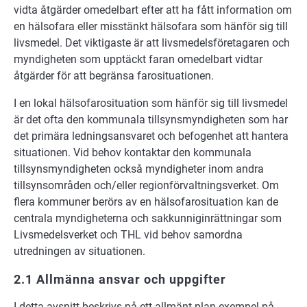
vidta åtgärder omedelbart efter att ha fått information om
en hälsofara eller misstänkt hälsofara som hänför sig till
livsmedel. Det viktigaste är att livsmedelsföretagaren och
myndigheten som upptäckt faran omedelbart vidtar
åtgärder för att begränsa farosituationen.
I en lokal hälsofarosituation som hänför sig till livsmedel
är det ofta den kommunala tillsynsmyndigheten som har
det primära ledningsansvaret och befogenhet att hantera
situationen. Vid behov kontaktar den kommunala
tillsynsmyndigheten också myndigheter inom andra
tillsynsområden och/eller regionförvaltningsverket. Om
flera kommuner berörs av en hälsofarosituation kan de
centrala myndigheterna och sakkunniginrättningar som
Livsmedelsverket och THL vid behov samordna
utredningen av situationen.
2.1 Allmänna ansvar och uppgifter
I detta avsnitt beskrivs på ett allmänt plan exempel på