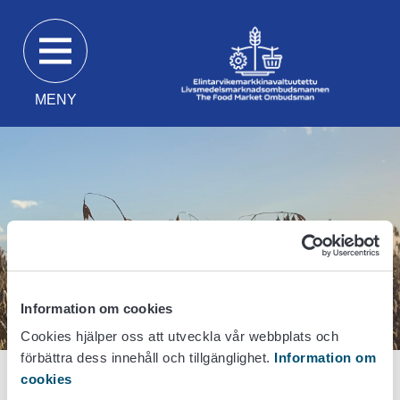
Gå
direkt
till
innehåll
MENY
Information om cookies
Cookies hjälper oss att utveckla vår webbplats och
förbättra dess innehåll och tillgänglighet.
Information om
cookies
Första sidan
Livsmedelsmarknadsombudsmannen