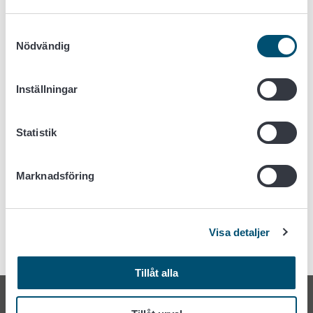
Verksamhet
Utlåtanden
Samtyckesval
Utlåtanden
Nödvändig
Livsmedelsmarknadsombudsmannen har tills vidare inte
Inställningar
publicerat några utlåtanden på svenska.
Statistik
Marknadsföring
Visa detaljer
Tillåt alla
Livsmedelsmarknadsombudsmannens byrå