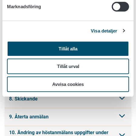
Marknadsföring
3. Främjande av cirkulär ekonomi
4. Hantering av avrinningsvatten
Visa detaljer
5. Fågelåkrar
Tillåt alla
6. Växtskyddsmedel som använts
Tillåt urval
7. Vipurådgivaren
Avvisa cookies
8. Skickande
9. Återta anmälan
10. Ändring av höstanmälans uppgifter under