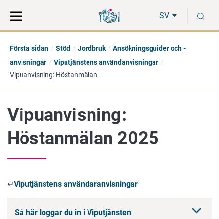
Gå
Sök
S
direkt
på
SV
till
hela
innehåll
webbplatsen
Första sidan
Stöd
Jordbruk
Ansökningsguider och -
anvisningar
Viputjänstens användanvisningar
Vipuanvisning: Höstanmälan
Vipuanvisning:
Höstanmälan 2025
↵
Viputjänstens användaranvisningar
Så här loggar du in i Viputjänsten