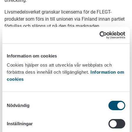
utveckling.
Livsmedelsverket granskar licenserna för de FLEGT-
produkter som förs in till unionen via Finland innan partiet
förtullas och släpps ut på den fria marknaden.
Gör så här
Kommissionen har tagit fram ett elektroniskt system för
Information om cookies
behandlingen av FLEGT-licenser. Systemet fungerar i
Cookies hjälper oss att utveckla vår webbplats och
TRACES-miljö, som kräver att du som användare registrerar
förbättra dess innehåll och tillgänglighet.
Information om
dig innan du använder tjänsten för första gången.
cookies
Anvisningar för importörer/speditionsbolag i ett nötskal:
Följ anvisningarna i ”FLEGT User Guide” och
Samtyckesval
registrera dig som användare.*
En länk till
Nödvändig
anvisningarna på engelska på kommissionens
webbplats.
Inställningar
Betala licensbehandlingsavgiften enligt