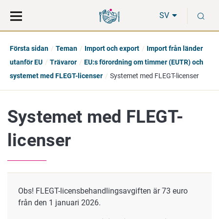
Gå
Sök
S
direkt
på
SV
till
hela
innehåll
webbplatsen
Första sidan
Teman
Import och export
Import från länder
utanför EU
Trävaror
EU:s förordning om timmer (EUTR) och
systemet med FLEGT-licenser
Systemet med FLEGT-licenser
Systemet med FLEGT-
licenser
Obs! FLEGT-licensbehandlingsavgiften är 73 euro
från den 1 januari 2026.