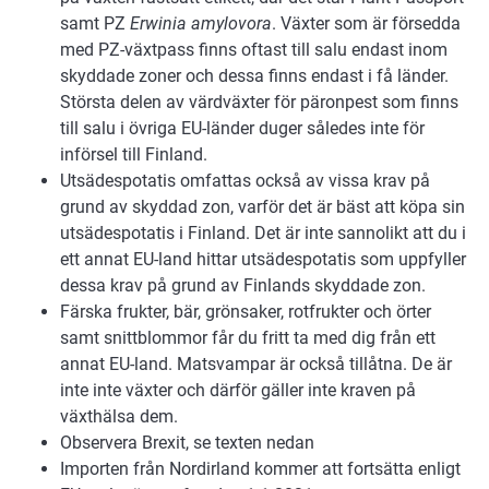
samt PZ
Erwinia amylovora
. Växter som är försedda
med PZ-växtpass finns oftast till salu endast inom
skyddade zoner och dessa finns endast i få länder.
Största delen av värdväxter för päronpest som finns
till salu i övriga EU-länder duger således inte för
införsel till Finland.
Utsädespotatis omfattas också av vissa krav på
grund av skyddad zon, varför det är bäst att köpa sin
utsädespotatis i Finland. Det är inte sannolikt att du i
ett annat EU-land hittar utsädespotatis som uppfyller
dessa krav på grund av Finlands skyddade zon.
Färska frukter, bär, grönsaker, rotfrukter och örter
samt snittblommor får du fritt ta med dig från ett
annat EU-land. Matsvampar är också tillåtna. De är
inte inte växter och därför gäller inte kraven på
växthälsa dem.
Observera Brexit, se texten nedan
Importen från Nordirland kommer att fortsätta enligt