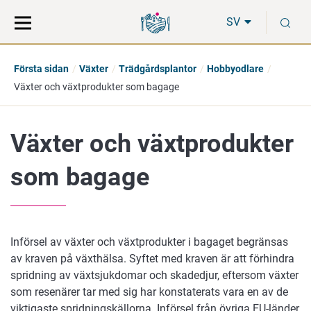
Gå
Sök
S
direkt
på
SV
till
hela
innehåll
webbplatsen
Första sidan
Växter
Trädgårdsplantor
Hobbyodlare
Växter och växtprodukter som bagage
Växter och växtprodukter
som bagage
Införsel av växter och växtprodukter i bagaget begränsas
av kraven på växthälsa. Syftet med kraven är att förhindra
spridning av växtsjukdomar och skadedjur, eftersom växter
som resenärer tar med sig har konstaterats vara en av de
viktigaste spridningskällorna. Införsel från övriga EU-länder