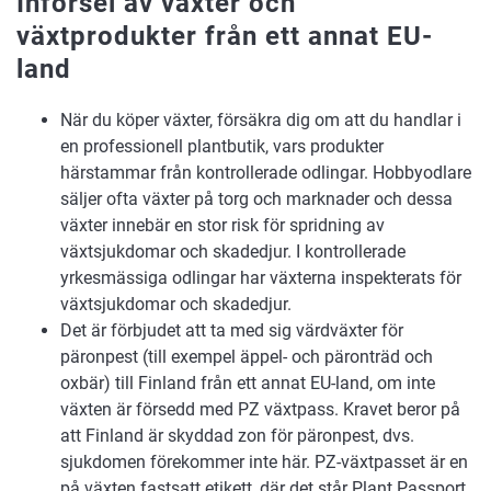
Införsel av växter och
växtprodukter från ett annat EU-
land
När du köper växter, försäkra dig om att du handlar i
en professionell plantbutik, vars produkter
härstammar från kontrollerade odlingar. Hobbyodlare
säljer ofta växter på torg och marknader och dessa
växter innebär en stor risk för spridning av
växtsjukdomar och skadedjur. I kontrollerade
yrkesmässiga odlingar har växterna inspekterats för
växtsjukdomar och skadedjur.
Det är förbjudet att ta med sig värdväxter för
päronpest (till exempel äppel- och päronträd och
oxbär) till Finland från ett annat EU-land, om inte
växten är försedd med PZ växtpass. Kravet beror på
att Finland är skyddad zon för päronpest, dvs.
sjukdomen förekommer inte här. PZ-växtpasset är en
på växten fastsatt etikett, där det står Plant Passport