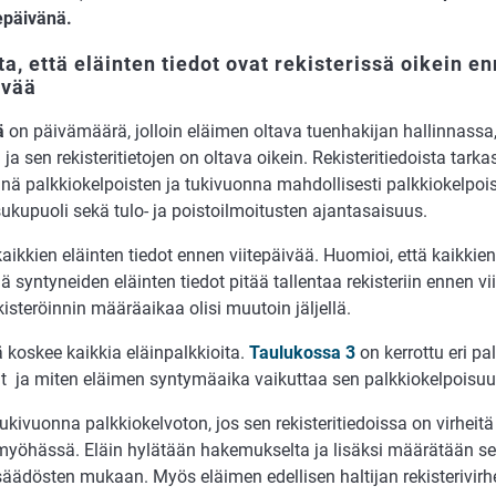
tepäivänä.
a, että eläinten tiedot ovat rekisterissä oikein e
ivää
vä
on päivämäärä, jolloin eläimen oltava tuenhakijan hallinnassa,
n ja sen rekisteritietojen on oltava oikein. Rekisteritiedoista tark
änä palkkiokelpoisten ja tukivuonna mahdollisesti palkkiokelpois
sukupuoli sekä tulo- ja poistoilmoitusten ajantasaisuus.
kaikkien eläinten tiedot ennen viitepäivää. Huomioi, että kaikkie
ää syntyneiden eläinten tiedot pitää tallentaa rekisteriin ennen vi
kisteröinnin määräaikaa olisi muutoin jäljellä.
ä koskee kaikkia eläinpalkkioita.
Taulukossa 3
on kerrottu eri pa
ät ja miten eläimen syntymäaika vaikuttaa sen palkkiokelpoisuu
tukivuonna palkkiokelvoton, jos sen rekisteritiedoissa on virheitä
 myöhässä. Eläin hylätään hakemukselta ja lisäksi määrätään 
äädösten mukaan. Myös eläimen edellisen haltijan rekisterivirh