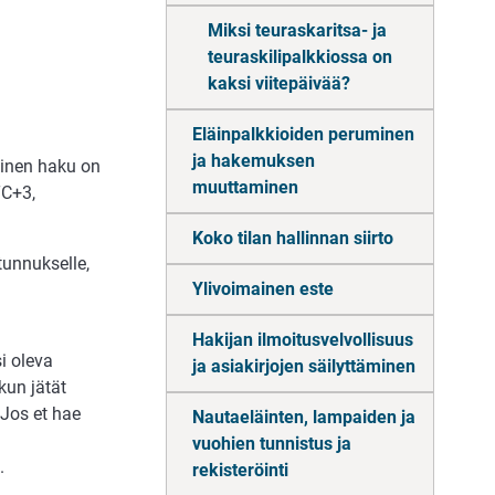
Miksi teuraskaritsa- ja
teuraskilipalkkiossa on
kaksi viitepäivää?
Eläinpalkkioiden peruminen
ja hakemuksen
öinen haku on
muuttaminen
TC+3,
Koko tilan hallinnan siirto
atunnukselle,
Ylivoimainen este
Hakijan ilmoitusvelvollisuus
i oleva
ja asiakirjojen säilyttäminen
kun jätät
Jos et hae
Nautaeläinten, lampaiden ja
vuohien tunnistus ja
.
rekisteröinti