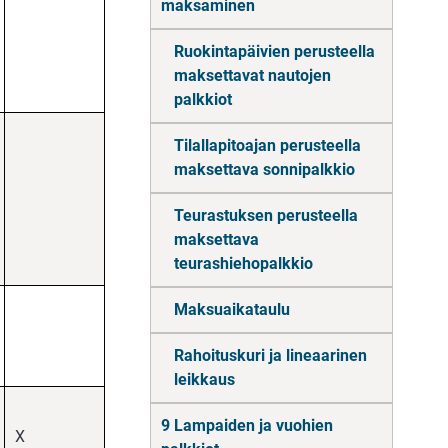
maksaminen
Ruokintapäivien perusteella
maksettavat nautojen
palkkiot
Tilallapitoajan perusteella
maksettava sonnipalkkio
Teurastuksen perusteella
maksettava
teurashiehopalkkio
Maksuaikataulu
Rahoituskuri ja lineaarinen
leikkaus
9 Lampaiden ja vuohien
X