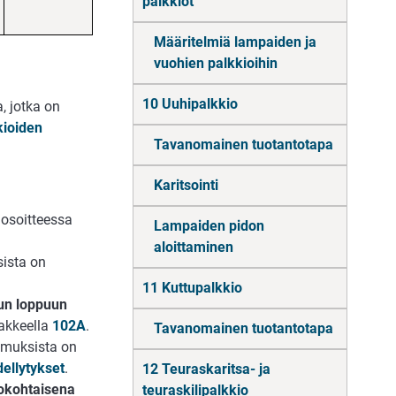
palkkiot
Määritelmiä lampaiden ja
vuohien palkkioihin
10 Uuhipalkkio
, jotka on
kioiden
Tavanomainen tuotantotapa
Karitsointi
 osoitteessa
Lampaiden pidon
aloittaminen
ista on
11 Kuttupalkkio
aun loppuun
akkeella
102A
.
Tavanomainen tuotantotapa
imuksista on
ellytykset
.
12 Teuraskaritsa- ja
iokohtaisena
teuraskilipalkkio