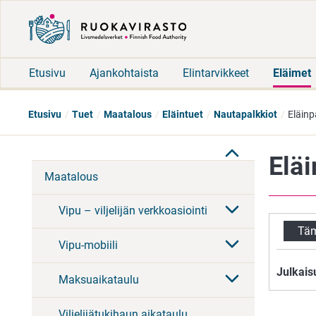
Etusivu
Ajankohtaista
Elintarvikkeet
Eläimet
Etusivu
Tuet
Maatalous
Eläintuet
Nautapalkkiot
Eläinp
Elä
Maatalous
Vipu – viljelijän verkkoasiointi
Täm
Vipu-mobiili
Julkais
Maksuaikataulu
Viljelijätukihaun aikataulu