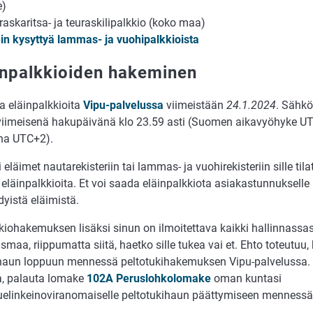
e)
raskaritsa- ja teuraskilipalkkio (koko maa)
in kysyttyä lammas- ja vuohipalkkioista
inpalkkioiden hakeminen
a eläinpalkkioita
Vipu-palvelussa
viimeistään
24.1.2024
. Sähk
viimeisenä hakupäivänä klo 23.59 asti (Suomen aikavyöhyke U
na UTC+2).
 eläimet nautarekisteriin tai lammas- ja vuohirekisteriin sille til
t eläinpalkkioita. Et voi saada eläinpalkkiota asiakastunnukselle
dyistä eläimistä.
kiohakemuksen lisäksi sinun on ilmoitettava kaikki hallinnassas
maa, riippumatta siitä, haetko sille tukea vai et. Ehto toteutuu, 
ihaun loppuun mennessä peltotukihakemuksen Vipu-palvelussa. 
a, palauta lomake
102A Peruslohkolomake
oman kuntasi
elinkeinoviranomaiselle peltotukihaun päättymiseen mennessä