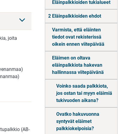
Eläinpalkkioiden tukialueet
2 Eläinpalkkioiden ehdot
Varmista, että eläinten
tiedot ovat rekisterissä
ia, joita
oikein ennen viitepäivää
Eläimen on oltava
eläinpalkkiota hakevan
hvenanmaa)
hallinnassa viitepäivänä
venanmaa)
Voinko saada palkkiota,
jos ostan tai myyn eläimiä
tukivuoden aikana?
Ovatko hakuvuonna
syntyvät eläimet
palkkiokelpoisia?
tupalkkio (AB-