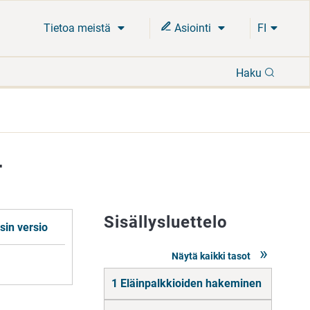
Tietoa meistä
Asiointi
FI
Hae
Haku
4
Sisällysluettelo
sin versio
Näytä kaikki tasot
Siirry
1 Eläinpalkkioiden hakeminen
suoraan
sisältöön