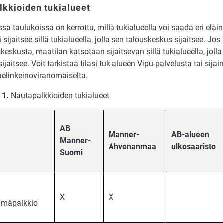
lkkioiden tukialueet
ssa taulukoissa on kerrottu, millä tukialueella voi saada eri eläin
sijaitsee sillä tukialueella, jolla sen talouskeskus sijaitsee. Jos 
skeskusta, maatilan katsotaan sijaitsevan sillä tukialueella, jol
sijaitsee. Voit tarkistaa tilasi tukialueen Vipu-palvelusta tai sijai
elinkeinoviranomaiselta.
 1.
Nautapalkkioiden tukialueet
AB
Manner-
AB-alueen
Manner-
Ahvenanmaa
ulkosaaristo
Suomi
X
X
hmäpalkkio