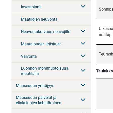
Investoinnit
Sonnipa
Maatilojen neuvonta
Ulkosaa
Neuvontakorvaus neuvojille
nautapa
Maatalouden kriisituet
Teurash
Valvonta
Luonnon monimuotoisuus
Taulukko
maatilalla
Maaseudun yrittäjyys
Maaseudun palvelut ja
elinkeinojen kehittäminen