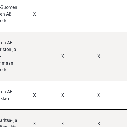
-Suomen
een AB
X
kkio
een AB
riston ja
-
X
X
anmaan
kkio
een AB
X
X
X
lkkio
ritsa- ja
X
X
X