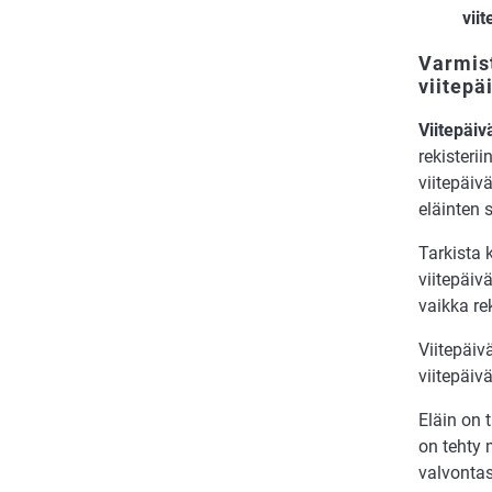
vii
Varmist
viitepä
Viitepäi
rekisterii
viitepäiv
eläinten 
Tarkista 
viitepäiv
vaikka re
Viitepäiv
viitepäiv
Eläin on 
on tehty
valvontas