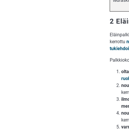
teuraski
2 Elä
Eläinpalk
kerrottu
n
tukiehdo
Palkkioko
olta
ruok
nou
ker
ilm
me
nou
ker
var