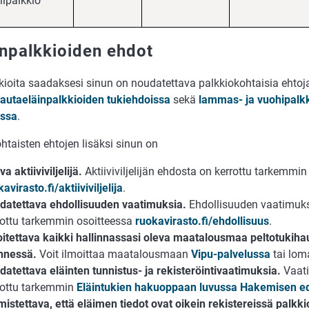
lipalkkio
inpalkkioiden ehdot
kioita saadaksesi sinun on noudatettava palkkiokohtaisia ehtoja
autaeläinpalkkioiden tukiehdoissa
sekä
lammas- ja vuohipalk
issa
.
htaisten ehtojen lisäksi sinun on
va aktiiviviljelijä.
Aktiiviviljelijän ehdosta on kerrottu tarkemmin
avirasto.fi/aktiiviviljelija
.
datettava ehdollisuuden vaatimuksia.
Ehdollisuuden vaatimuks
rottu tarkemmin osoitteessa
ruokavirasto.fi/ehdollisuus
.
oitettava kaikki hallinnassasi oleva maatalousmaa peltotukih
nnessä.
Voit ilmoittaa maatalousmaan
Vipu-palvelussa
tai lom
datettava eläinten tunnistus- ja rekisteröintivaatimuksia.
Vaat
rottu tarkemmin
Eläintukien hakuoppaan luvussa Hakemisen ed
mistettava, että eläimen tiedot ovat oikein rekistereissä palkk