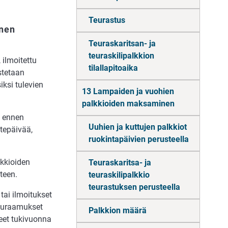
Teurastus
nnen
Teuraskaritsan- ja
teuraskilipalkkion
 ilmoitettu
tilallapitoaika
astetaan
iksi tulevien
13 Lampaiden ja vuohien
palkkioiden maksaminen
n ennen
Uuhien ja kuttujen palkkiot
itepäivää,
ruokintapäivien perusteella
lkkioiden
Teuraskaritsa- ja
teen.
teuraskilipalkkio
teurastuksen perusteella
 tai ilmoitukset
seuraamukset
Palkkion määrä
eet tukivuonna