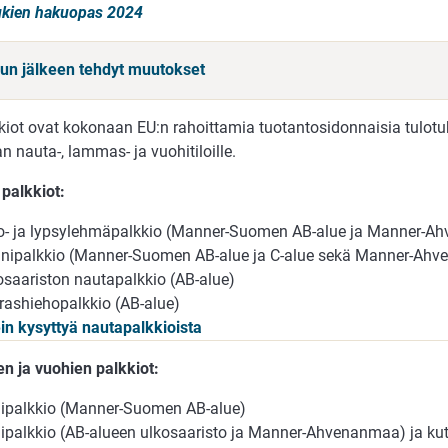
ukien hakuopas 2024
sun jälkeen tehdyt muutokset
kiot ovat kokonaan EU:n rahoittamia tuotantosidonnaisia tulotuk
 nauta-, lammas- ja vuohitiloille.
palkkiot:
- ja lypsylehmäpalkkio (Manner-Suomen AB-alue ja Manner-A
nipalkkio (Manner-Suomen AB-alue ja C-alue sekä Manner-Ah
osaariston nautapalkkio (AB-alue)
rashiehopalkkio (AB-alue)
in kysyttyä nautapalkkioista
n ja vuohien palkkiot:
ipalkkio (Manner-Suomen AB-alue)
ipalkkio (AB-alueen ulkosaaristo ja Manner-Ahvenanmaa) ja kut