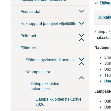
↵
Eläint
Perusehdot
Julkai
Hakuoppaat ja ohjeet viljelijöille
Eläinpalk
Peltotuet
maksetaan
Nautojen 
Eläintuet
Emo
Eläinten hyvinvointikorvaus
Son
Ulk
Nautapalkkiot
Teu
Use
Eläinpalkkioiden
hakuohjeet
Lampaide
Eläinpalkkioiden hakuohje
Uuh
2026
Uuh