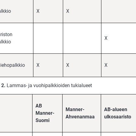
lkkio
X
X
riston
X
lkkio
iehopalkkio
X
X
X
 2.
Lammas- ja vuohipalkkioiden tukialueet
AB
Manner-
AB-alueen
Manner-
Ahvenanmaa
ulkosaaristo
Suomi