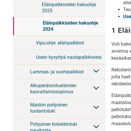
alu
Eläinpalkkioiden hakuohje
Teu
2025
Use
Eläinpalkkioiden hakuohje
1 Elä
2024
Vipu-ohje: eläinpalkkiot
Voit hake
avoinna 
Usein kysyttyä nautapalkkioista
kesäaika
Rekisteröi
Lammas- ja vuohipalkkiot
jolla hae
rekisteröi
Alkuperäisrotueläinten
kasvattamissopimus
Eläinpalk
maatalous
Maidon pohjoinen
peltotuk
tuotantotuki
peltotuki
maaseutu
Pohjoinen kotieläintuki
naudoista