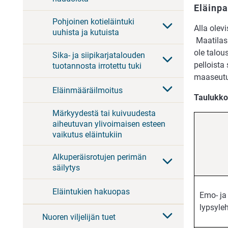
Eläinpa
Pohjoinen kotieläintuki
Alla olevi
uuhista ja kutuista
Maatilasi 
ole talou
Sika- ja siipikarjatalouden
pelloista 
tuotannosta irrotettu tuki
maaseutu
Eläinmääräilmoitus
Taulukko
Märkyydestä tai kuivuudesta
aiheutuvan ylivoimaisen esteen
vaikutus eläintukiin
Alkuperäisrotujen perimän
säilytys
Eläintukien hakuopas
Emo- ja
lypsyle
Nuoren viljelijän tuet