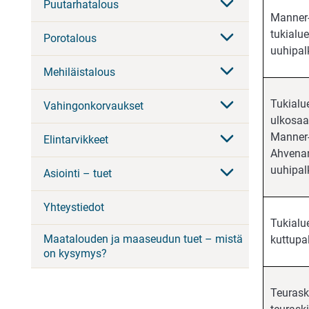
Puutarhatalous
Manner
tukialu
Porotalous
uuhipal
Mehiläistalous
Tukialu
Vahingonkorvaukset
ulkosaa
Manner
Elintarvikkeet
Ahven
uuhipal
Asiointi – tuet
Yhteystiedot
Tukialu
Maatalouden ja maaseudun tuet – mistä
kuttupa
on kysymys?
Teuraska