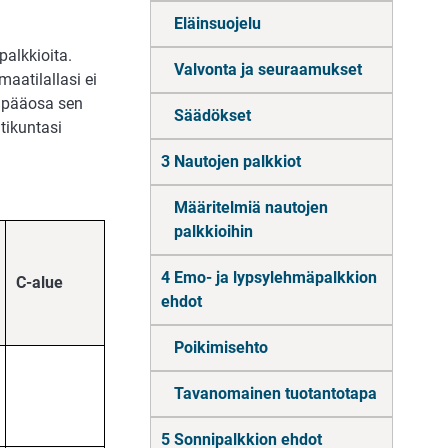
Eläinsuojelu
palkkioita.
Valvonta ja seuraamukset
maatilallasi ei
la pääosa sen
Säädökset
ntikuntasi
3 Nautojen palkkiot
Määritelmiä nautojen
palkkioihin
4 Emo- ja lypsylehmäpalkkion
C-alue
ehdot
Poikimisehto
Tavanomainen tuotantotapa
5 Sonnipalkkion ehdot