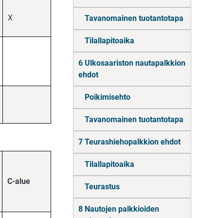
X
Tavanomainen tuotantotapa
Tilallapitoaika
6 Ulkosaariston nautapalkkion
ehdot
Poikimisehto
Tavanomainen tuotantotapa
7 Teurashiehopalkkion ehdot
Tilallapitoaika
C-alue
Teurastus
8 Nautojen palkkioiden