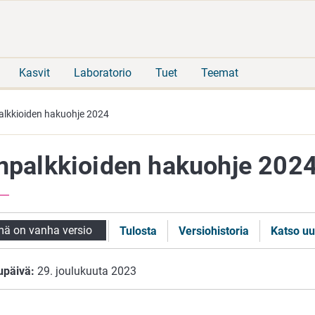
Siirry
Siirry
suoraan
koko
sisältöön
sivuston
hakuun
Kasvit
Laboratorio
Tuet
Teemat
alkkioiden hakuohje 2024
inpalkkioiden hakuohje 202
ä on vanha versio
Tulosta
Versiohistoria
Katso uu
upäivä:
29. joulukuuta 2023