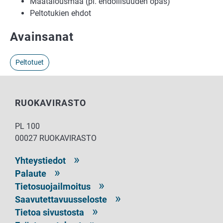
Maatalousmaa (pl. ehdollisuuden opas)
Peltotukien ehdot
Avainsanat
Peltotuet
RUOKAVIRASTO
PL 100
00027 RUOKAVIRASTO
Yhteystiedot
Palaute
Tietosuojailmoitus
Saavutettavuusseloste
Tietoa sivustosta