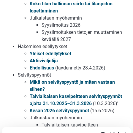
Koko tilan hallinnan siirto tai tilanpidon
lopettaminen
Julkaistaan myöhemmin
Syysilmoitus 2026
Syysilmoituksen tietojen muuttaminen
keväällä 2027
Hakemisen edellytykset
Yleiset edellytykset
Aktiiviviljelijä
Ehdollisuus
(täydennetty 28.4.2026)
Selvityspyynnöt
Mikä on selvityspyyntö ja miten vastaan
siihen?
Talviaikaisen kasvipeitteen selvityspyynnöt
ajalta 31.10.2025–31.3.2026
(10.3.2026)'
Kesän 2026 selvityspyynnöt
(15.6.2026)
Julkaistaan myöhemmin
Talviaikaisen kasvipeitteen
selvityspyynnöt ajalta 31.10.2026–