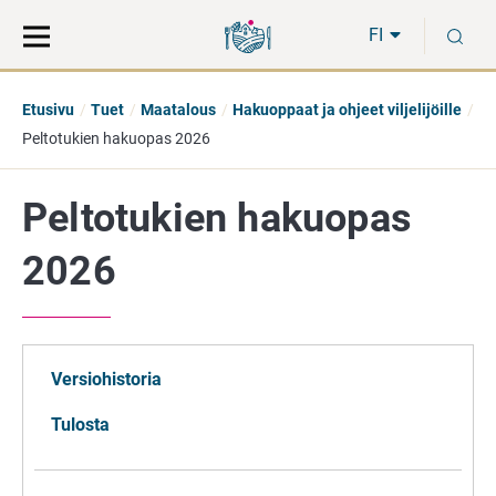
Siirry
Siirry
H
suoraan
koko
FI
sisältöön
sivuston
hakuun
Etusivu
Tuet
Maatalous
Hakuoppaat ja ohjeet viljelijöille
Peltotukien hakuopas 2026
Peltotukien hakuopas
2026
Versiohistoria
Tulosta