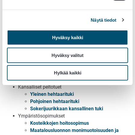
Perustulotuki
Luonnonhaittakorvaus
Näytä tiedot
Uudelleenjakotulotuki
Ekojärjestelmätuki
Ympäristökorvaus
(täydennetty 29.5.2026)
Hyväksy kaikki
Luonnonmukaisen tuotannon korvaus
Erikoiskasvipalkkio
Hyväksy valitut
Tärkkelysperunapalkkio
Nuorten viljelijöiden tuet
Nuorten viljelijöiden tulotuki
Hylkää kaikki
Nuorten viljelijöiden tuki
Kansalliset peltotuet
Yleinen hehtaarituki
Pohjoinen hehtaarituki
Sokerijuurikkaan kansallinen tuki
Ympäristösopimukset
Kosteikkojen hoitosopimus
Maatalousluonnon monimuotoisuuden ja