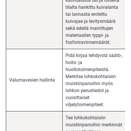
kasvualusta tai/ja toiselta
tilalta hankittu kuivalanta
tai lannasta erotettu
kuivajae ja levitysmäärä
sekä edellä mainittujen
materiaalien typpi- ja
fosforiravinnemäärät.
Pidä kirjaa tehdyistä säätö-,
hoito- ja
huoltotoimenpiteistä.
Merkitse lohkokohtaisiin
Valumavesien hallinta
muistiinpanoihin myös
lohkon perustiedot ja
vuosittaiset
viljelytoimenpiteet.
Tee lohkokohtaisiin
muistiinpanoihin merkinnät