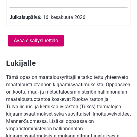
Julkaisupäivä:
16. kesäkuuta 2026
Avaa sisällysluettelo
Lukijalle
Tämä opas on maatalousyrittäjille tarkoitettu yhteenveto
maataloustuotannon kirjaamisvaatimuksista. Oppaaseen
on koottu maa- ja metsätalousministeriön hallinnonalan
maataloustuotantoa koskevat Ruokaviraston ja
Turvallisuus- ja kemikaaliviraston (Tukes) toimialojen
kirjaamisvaatimukset sekä vuosittaiset ilmoitusvelvoitteet
Manner-Suomessa. Lisäksi oppaassa on
ympäristöministeriön hallinnonalan
kirjaamisvaatimuksista mukana nitraattiasetuksesta