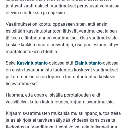
johtuvat vaatimukset. Vaatimukset perustuvat voimassa
oleviin säädöksiin ja ohjeisiin.
Vaatimukset on koottu oppaaseen siten, että ensin
esitellään kasvintuotantoon liittyvät vaatimukset ja sen
jälkeen eläintuotannon vaatimukset. Osa vaatimuksista
koskee kaikkia maatalousyrittäjiä, osa puolestaan liittyy
maataloustukien ehtoihin.
Sekä
Kasvintuotanto
-osiossa että
Eläintuotanto
-osiossa
on ensin tavanomaista tuotantoa koskevat vaatimukset
ja kummankin osion lopussa luomutuotantoa koskevat
lisävaatimukset.
Huomaa, että opas ei sisällä porotalouden eikä
vesiviljelyn, kuten kalatalouden, kirjaamisvaatimuksia.
Kirjaamisvaatimusten mukaisia muistiinpanoja, tositteita
ja asiakirjoja ei tarvitse säilyttää yhdessä kansiossa tai
tiedostossa. Vaadittavat tiedot voivat olla tallennettuna