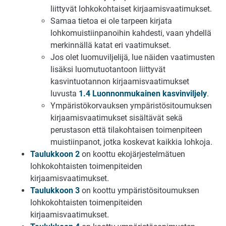
liittyvät lohkokohtaiset kirjaamisvaatimukset.
Samaa tietoa ei ole tarpeen kirjata
lohkomuistiinpanoihin kahdesti, vaan yhdellä
merkinnällä katat eri vaatimukset.
Jos olet luomuviljelijä, lue näiden vaatimusten
lisäksi luomutuotantoon liittyvät
kasvintuotannon kirjaamisvaatimukset
luvusta
1.4 Luonnonmukainen kasvinviljely
.
Ympäristökorvauksen ympäristösitoumuksen
kirjaamisvaatimukset sisältävät sekä
perustason että tilakohtaisen toimenpiteen
muistiinpanot, jotka koskevat kaikkia lohkoja.
Taulukkoon 2
on koottu ekojärjestelmätuen
lohkokohtaisten toimenpiteiden
kirjaamisvaatimukset.
Taulukkoon 3
on koottu ympäristösitoumuksen
lohkokohtaisten toimenpiteiden
kirjaamisvaatimukset.