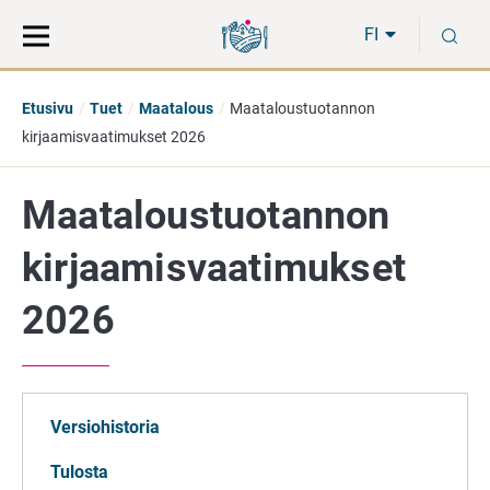
Siirry
Siirry
H
suoraan
koko
FI
sisältöön
sivuston
hakuun
Etusivu
Tuet
Maatalous
Maataloustuotannon
kirjaamisvaatimukset 2026
Maataloustuotannon
kirjaamisvaatimukset
2026
Versiohistoria
Tulosta