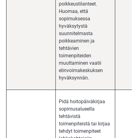
poikkeustilanteet.
Huomaa, että
sopimuksessa
hyväksytystä
suunnitelmasta
poikkeaminen ja
tehtävien
toimenpiteiden
muuttaminen vaatii
elinvoimakeskuksen
hyväksynnän.
Pidä hoitopäiväkirjaa
sopimusalueella
tehtävistä
toimenpiteistä tai kirjaa
tehdyt toimenpiteet