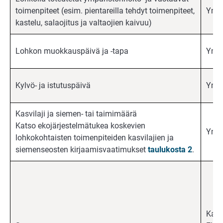
toimenpiteet (esim. pientareilla tehdyt toimenpiteet,
Ympä
kastelu, salaojitus ja valtaojien kaivuu)
Lohkon muokkauspäivä ja -tapa
Ympä
Kylvö- ja istutuspäivä
Ympä
Kasvilaji ja siemen- tai taimimäärä
Katso ekojärjestelmätukea koskevien
Ympä
lohkokohtaisten toimenpiteiden kasvilajien ja
siemenseosten kirjaamisvaatimukset
taulukosta 2
.
Kaik