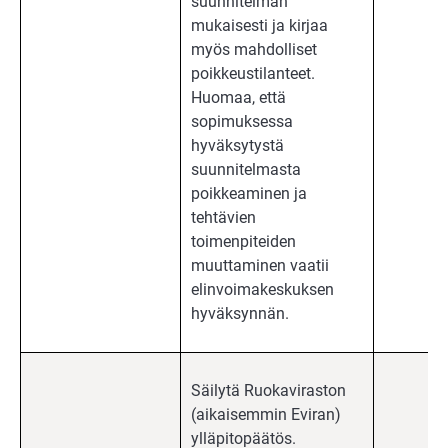
suunnitelman
mukaisesti ja kirjaa
myös mahdolliset
poikkeustilanteet.
Huomaa, että
sopimuksessa
hyväksytystä
suunnitelmasta
poikkeaminen ja
tehtävien
toimenpiteiden
muuttaminen vaatii
elinvoimakeskuksen
hyväksynnän.
Säilytä Ruokaviraston
(aikaisemmin Eviran)
ylläpitopäätös.