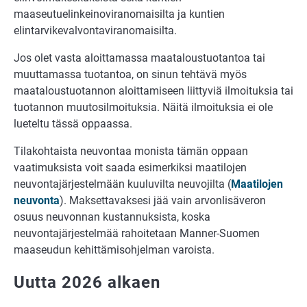
maaseutuelinkeinoviranomaisilta ja kuntien
elintarvikevalvontaviranomaisilta.
Jos olet vasta aloittamassa maataloustuotantoa tai
muuttamassa tuotantoa, on sinun tehtävä myös
maataloustuotannon aloittamiseen liittyviä ilmoituksia tai
tuotannon muutosilmoituksia. Näitä ilmoituksia ei ole
lueteltu tässä oppaassa.
Tilakohtaista neuvontaa monista tämän oppaan
vaatimuksista voit saada esimerkiksi maatilojen
neuvontajärjestelmään kuuluvilta neuvojilta (
Maatilojen
neuvonta
). Maksettavaksesi jää vain arvonlisäveron
osuus neuvonnan kustannuksista, koska
neuvontajärjestelmää rahoitetaan Manner-Suomen
maaseudun kehittämisohjelman varoista.
Uutta 2026 alkaen