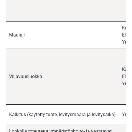
Kaik
Maalaji
Ehdo
Ympä
Kaik
Viljavuusluokka
Ehdo
Ympä
Kalkitus (käytetty tuote, levitysmäärä ja levitysaika)
Ympä
Lohkolla toteutetut ympäristönhoito- ja vastaavat