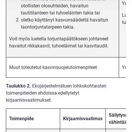
Ympä
otollisten olosuhteiden, havaitun
tautitilanteen tai tuhoeläinten takia tai
Luo
oletko käyttänyt kasvunsäädettä havaitun
tuot
laontorjuntatarpeen takia.
Voit myös luetella torjuntapäätökseen johtaneet
havaitut rikkakasvit, tuhoeläimet tai kasvitaudit.
Muut toteutetut kasvinsuojelutoimenpiteet
Ympä
Taulukko 2.
Ekojärjestelmätuen lohkokohtaisten
toimenpiteiden ehdoissa edellytetyt
kirjaamisvaatimukset.
Säilytysai
Toimenpide
Kirjaamisvaatimus
vähintään