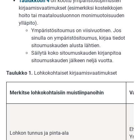
Taulukkoon 4
on koottu ympäristösopimusten
kirjaamisvaatimukset (esimerkiksi kosteikkojen
hoito tai maatalousluonnon monimuotoisuuden
ylläpito).
Ympäristösitoumus on viisivuotinen. Jos
sinulla on ympäristösitoumus, kirjaa tiedot
sitoumuskauden alusta lähtien.
Säilytä koko sitoumuskauden kirjanpitoa
sitoumuskauden jälkeen neljä vuotta.
Taulukko 1.
Lohkokohtaiset kirjaamisvaatimukset
Merkitse lohkokohtaisiin muistiinpanoihin
Vaat
Ehdo
Lohkon tunnus ja pinta-ala
Ympä