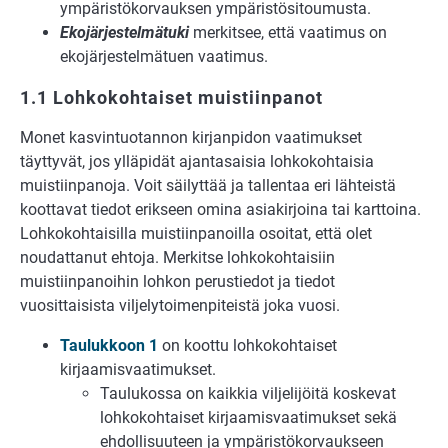
ympäristökorvauksen ympäristösitoumusta.
Ekojärjestelmätuki
merkitsee, että vaatimus on
ekojärjestelmätuen vaatimus.
1.1 Lohkokohtaiset muistiinpanot
Monet kasvintuotannon kirjanpidon vaatimukset
täyttyvät, jos ylläpidät ajantasaisia lohkokohtaisia
muistiinpanoja. Voit säilyttää ja tallentaa eri lähteistä
koottavat tiedot erikseen omina asiakirjoina tai karttoina.
Lohkokohtaisilla muistiinpanoilla osoitat, että olet
noudattanut ehtoja. Merkitse lohkokohtaisiin
muistiinpanoihin lohkon perustiedot ja tiedot
vuosittaisista viljelytoimenpiteistä joka vuosi.
Taulukkoon 1
on koottu lohkokohtaiset
kirjaamisvaatimukset.
Taulukossa on kaikkia viljelijöitä koskevat
lohkokohtaiset kirjaamisvaatimukset sekä
ehdollisuuteen ja ympäristökorvaukseen