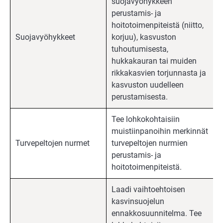
suojavyöhykkeen
perustamis- ja
hoitotoimenpiteistä (niitto,
Suojavyöhykkeet
korjuu), kasvuston
tuhoutumisesta,
hukkakauran tai muiden
rikkakasvien torjunnasta ja
kasvuston uudelleen
perustamisesta.
Tee lohkokohtaisiin
muistiinpanoihin merkinnät
Turvepeltojen nurmet
turvepeltojen nurmien
perustamis- ja
hoitotoimenpiteistä.
Laadi vaihtoehtoisen
kasvinsuojelun
ennakkosuunnitelma. Tee