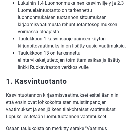
Lukuihin 1.4 Luonnonmukainen kasvinviljely ja 2.3
Luomueläintuotanto on tarkennettu
luonnonmukaisen tuotannon sitoumuksen
kirjaamisvaatimusta rehuntuotantosopimuksen
voimassa oloajasta
Taulukkoon 1 kasvinsuojeluaineen käytön
kirjanpitovaatimuksiin on lisätty uusia vaatimuksia.
Taulukkoon 13 on tarkennettu
elintarvikeketjutietojen toimittamisaikaa ja lisätty
linkki Ruokaviraston verkkosivulle
1. Kasvintuotanto
Kasvintuotannon kirjaamisvaatimukset esitellään niin,
että ensin ovat lohkokohtaisten muistiinpanojen
vaatimukset ja sen jälkeen tilakohtaiset vaatimukset.
Lopuksi esitetään luomutuotannon vaatimukset.
Osaan taulukoista on merkitty sarake "Vaatimus