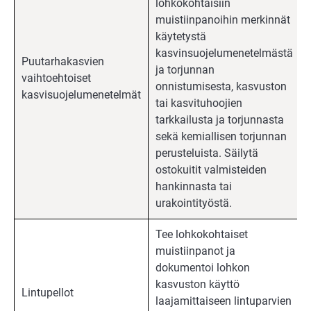
lohkokohtaisiin
muistiinpanoihin merkinnät
käytetystä
kasvinsuojelumenetelmästä
Puutarhakasvien
ja torjunnan
vaihtoehtoiset
onnistumisesta, kasvuston
kasvisuojelumenetelmät
tai kasvituhoojien
tarkkailusta ja torjunnasta
sekä kemiallisen torjunnan
perusteluista. Säilytä
ostokuitit valmisteiden
hankinnasta tai
urakointityöstä.
Tee lohkokohtaiset
muistiinpanot ja
dokumentoi lohkon
kasvuston käyttö
Lintupellot
laajamittaiseen lintuparvien