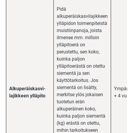
Pidä
alkuperäiskasvilajikkeen
ylläpidon toimenpiteistä
muistiinpanoja, joista
ilmenee mm. milloin
ylläpitoerä on
perustettu, sen koko,
kuinka paljon
ylläpitoerästä on otettu
siementä ja sen
käyttötarkoitus. Jos
siementä on lisätty,
Alkuperäiskasvi-
Ympäris
merkitse ylös jokaisen
lajikkeen ylläpito
+ 4 vuott
tuotetun erän
alkuperäinen koko,
kuinka paljon siementä
(kg) erästä on otettu,
mihin tarkoitukseen