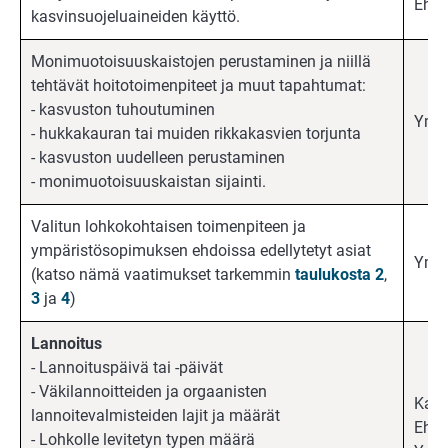
Ehdo
kasvinsuojeluaineiden käyttö.
Monimuotoisuuskaistojen perustaminen ja niillä
tehtävät hoitotoimenpiteet ja muut tapahtumat:
- kasvuston tuhoutuminen
Ympä
- hukkakauran tai muiden rikkakasvien torjunta
- kasvuston uudelleen perustaminen
- monimuotoisuuskaistan sijainti.
Valitun lohkokohtaisen toimenpiteen ja
ympäristösopimuksen ehdoissa edellytetyt asiat
Ympä
(katso nämä vaatimukset tarkemmin
taulukosta 2
,
3
ja
4
)
Lannoitus
- Lannoituspäivä tai -päivät
- Väkilannoitteiden ja orgaanisten
Kaik
lannoitevalmisteiden lajit ja määrät
Ehdo
- Lohkolle levitetyn typen määrä