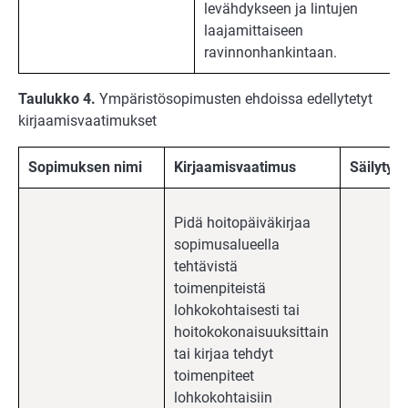
levähdykseen ja lintujen
laajamittaiseen
ravinnonhankintaan.
Taulukko 4.
Ympäristösopimusten ehdoissa edellytetyt
kirjaamisvaatimukset
Sopimuksen nimi
Kirjaamisvaatimus
Säilytys
Pidä hoitopäiväkirjaa
sopimusalueella
tehtävistä
toimenpiteistä
lohkokohtaisesti tai
hoitokokonaisuuksittain
tai kirjaa tehdyt
toimenpiteet
lohkokohtaisiin