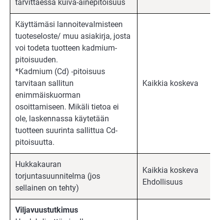
tarvittaessa kuiva-ainepitoisuus
Käyttämäsi lannoitevalmisteen
tuoteseloste/ muu asiakirja, josta
voi todeta tuotteen kadmium-
pitoisuuden.
*Kadmium (Cd) -pitoisuus
tarvitaan sallitun
Kaikkia koskeva
enimmäiskuorman
osoittamiseen. Mikäli tietoa ei
ole, laskennassa käytetään
tuotteen suurinta sallittua Cd-
pitoisuutta.
Hukkakauran
Kaikkia koskeva
torjuntasuunnitelma (jos
Ehdollisuus
sellainen on tehty)
Viljavuustutkimus