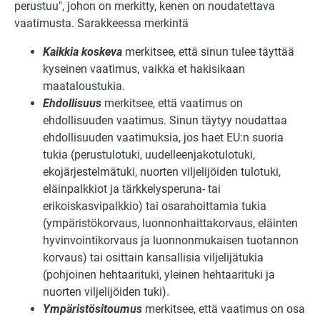
perustuu", johon on merkitty, kenen on noudatettava
vaatimusta. Sarakkeessa merkintä
Kaikkia koskeva
merkitsee, että sinun tulee täyttää
kyseinen vaatimus, vaikka et hakisikaan
maataloustukia.
Ehdollisuus
merkitsee, että vaatimus on
ehdollisuuden vaatimus. Sinun täytyy noudattaa
ehdollisuuden vaatimuksia, jos haet EU:n suoria
tukia (perustulotuki, uudelleenjakotulotuki,
ekojärjestelmätuki, nuorten viljelijöiden tulotuki,
eläinpalkkiot ja tärkkelysperuna- tai
erikoiskasvipalkkio) tai osarahoittamia tukia
(ympäristökorvaus, luonnonhaittakorvaus, eläinten
hyvinvointikorvaus ja luonnonmukaisen tuotannon
korvaus) tai osittain kansallisia viljelijätukia
(pohjoinen hehtaarituki, yleinen hehtaarituki ja
nuorten viljelijöiden tuki).
Ympäristösitoumus
merkitsee, että vaatimus on osa