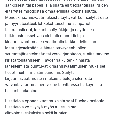
sähköisesti tai paperilla ja sijaita eri tietolähteissä. Niiden
ei tarvitse muodostaa omaa erillistä kokonaisuutta.
Monet kirjaamisvaatimuksista täyttyvät, kun säilytät osto-
ja myyntitositteet, lohkokohtaiset muistiinpanot,
teurastustiedot, tarkastuspöytäkirjat ja näytteiden
tutkimustulokset. Jos olet tallentanut tietoja
kirjaamisvaatimusten vaatimalla tarkkuudella tilan
laatujärjestelmään, eläinten terveydenhuollon
seurantajärjestelmään tai verokirjanpitoon, ei niitä tarvitse
kirjata toistamiseen. Täydennä kuitenkin näistä
järjestelmistä puuttuvat kirjaamisvaatimusten mukaiset
tiedot muihin muistiinpanoihin. Säilytä
kirjaamisvaatimusten mukaisia tietoja siten, että
valvontaviranomainen voi ne tarvittaessa tilakäynnillä
helposti tarkastaa.
Lisätietoja oppaan vaatimuksista saat Ruokavirastosta.
Lisätietoja voit kysyä myös alueellisista
elinvoimakeskuksista sekä kuntien