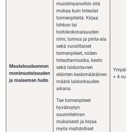
muistiinpanoihin sitä
mukaa kuin toteutat
toimenpiteitä. Kirjaa
lohkon tai
hoitokokonaisuuden
nimi, tunnus ja pinta-ala
sekä vuosittaiset
toimenpiteet, niiden
toteuttamisaika, kesto
Maatalousluonnon
sekä laiduntavien
Ympäris
monimuotoisuuden
eläinten keskimääräinen
+ 4 vuott
ja maiseman hoito
määrä laidunkauden
aikana.
Tee toimenpiteet
hyväksytyn
suunnitelman
mukaisesti ja kirjaa
myös mahdolliset