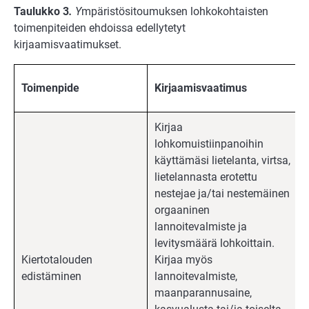
Taulukko 3
.
Y
mpäristösitoumuksen lohkokohtaisten
toimenpiteiden ehdoissa edellytetyt
kirjaamisvaatimukset.
Toimenpide
Kirjaamisvaatimus
Kirjaa
lohkomuistiinpanoihin
käyttämäsi lietelanta, virtsa,
lietelannasta erotettu
nestejae ja/tai nestemäinen
orgaaninen
lannoitevalmiste ja
levitysmäärä lohkoittain.
Kiertotalouden
Kirjaa myös
edistäminen
lannoitevalmiste,
maanparannusaine,