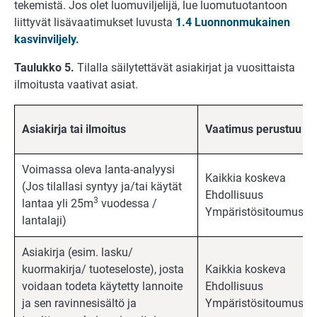
tekemistä. Jos olet luomuviljelijä, lue luomutuotantoon
liittyvät lisävaatimukset luvusta
1.4 Luonnonmukainen
kasvinviljely.
Taulukko 5.
Tilalla säilytettävät asiakirjat ja vuosittaista
ilmoitusta vaativat asiat.
Asiakirja tai ilmoitus
Vaatimus perustuu
Voimassa oleva lanta-analyysi
Kaikkia koskeva
(Jos tilallasi syntyy ja/tai käytät
Ehdollisuus
3
lantaa yli 25m
vuodessa /
Ympäristösitoumus*
lantalaji)
Asiakirja (esim. lasku/
kuormakirja/ tuoteseloste), josta
Kaikkia koskeva
voidaan todeta käytetty lannoite
Ehdollisuus
ja sen ravinnesisältö ja
Ympäristösitoumus*