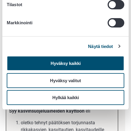
Tilastot
mukaisesti*
Lisätietoja
Kasvinsuojeluaineiden kirjanpito |
Markkinointi
Turvallisuus- ja kemikaalivirasto (Tukes)
Näytä tiedot
Kaik
Hyväksy kaikki
Ympä
Kasvinsuojelu: Havaitut taudit ja tuholaiset
Hyväksy valitut
Luo
tuot
Hylkää kaikki
Syy kasvinsuojeluaineiden käyttöön
eli
oletko tehnyt päätöksen torjunnasta
rikkakasvien, kasvitautien, kasvitaudeille