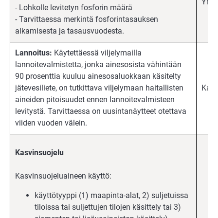
Ympä
- Lohkolle levitetyn fosforin määrä
- Tarvittaessa merkintä fosforintasauksen
alkamisesta ja tasausvuodesta.
Lannoitus:
Käytettäessä viljelymailla
lannoitevalmistetta, jonka ainesosista vähintään
90 prosenttia kuuluu ainesosaluokkaan käsitelty
jätevesiliete, on tutkittava viljelymaan haitallisten
Kaik
aineiden pitoisuudet ennen lannoitevalmisteen
levitystä. Tarvittaessa on uusintanäytteet otettava
viiden vuoden välein.
Kasvinsuojelu
Kasvinsuojeluaineen käyttö:
käyttötyyppi (1) maapinta-alat, 2) suljetuissa
tiloissa tai suljettujen tilojen käsittely tai 3)