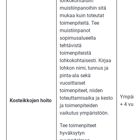
lohkokohtaisiin
muistiinpanoihin sitä
mukaa kuin toteutat
toimenpiteitä. Tee
muistiinpanot
sopimusalueella
tehtävistä
toimenpiteistä
lohkokohtaisesti. Kirjaa
lohkon nimi, tunnus ja
pinta-ala sekä
vuosittaiset
toimenpiteet, niiden
Ympäris
toteuttamisaika ja kesto
Kosteikkojen hoito
+ 4 vuott
ja toimenpiteiden
vaikutus ympäristöön.
Tee toimenpiteet
hyväksytyn