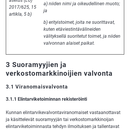
asetus (EU)
a) niiden nimi ja oikeudellinen muoto;
2017/625, 15
ja
artikla, 5 b)
b) erityistoimet, joita ne suorittavat,
kuten etäviestintävälineiden
välityksellä suoritetut toimet, ja niiden
valvonnan alaiset paikat.
3 Suoramyyjien ja
verkostomarkkinoijien valvonta
3.1 Viranomaisvalvonta
3.1.1 Elintarviketoiminnan rekisteröinti
Kunnan elintarvikevalvontaviranomaiset vastaanottavat
ja käsittelevät suoramyyjän tai verkostomarkkinoijan
elintarviketoiminnasta tehdyn ilmoituksen ja tallentavat