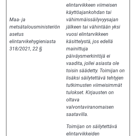
elintarvikkeen viimeisen
käyttöajankohdan tai
Maa- ja
vähimmäissäilyvyysajan
metsätalousministeriön
jälkeen tai vähintään yksi
asetus
vuosi elintarvikkeen
elintarvikehygieniasta
käsittelystä, jos edellä
318/2021, 22 §
mainittuja
päiväysmerkintöjä ei
vaadita, jollei asiasta ole
toisin säädetty. Toimijan on
lisäksi säilytettävä tehtyjen
tutkimusten viimeisimmät
tulokset. Kirjausten on
oltava
valvontaviranomaisen
saatavilla.
Toimijan on säilytettävä
elintarvikkeiden