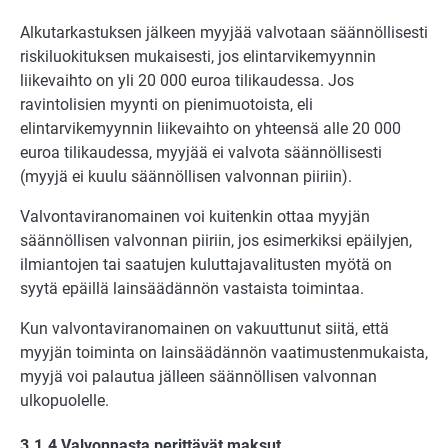
Alkutarkastuksen jälkeen myyjää valvotaan säännöllisesti
riskiluokituksen mukaisesti, jos elintarvikemyynnin
liikevaihto on yli 20 000 euroa tilikaudessa. Jos
ravintolisien myynti on pienimuotoista, eli
elintarvikemyynnin liikevaihto on yhteensä alle 20 000
euroa tilikaudessa, myyjää ei valvota säännöllisesti
(myyjä ei kuulu säännöllisen valvonnan piiriin).
Valvontaviranomainen voi kuitenkin ottaa myyjän
säännöllisen valvonnan piiriin, jos esimerkiksi epäilyjen,
ilmiantojen tai saatujen kuluttajavalitusten myötä on
syytä epäillä lainsäädännön vastaista toimintaa.
Kun valvontaviranomainen on vakuuttunut siitä, että
myyjän toiminta on lainsäädännön vaatimustenmukaista,
myyjä voi palautua jälleen säännöllisen valvonnan
ulkopuolelle.
3.1.4 Valvonnasta perittävät maksut