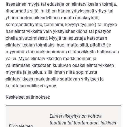
Itsenäinen myyjä tai edustaja on elintarvikealan toimija,
riippumatta siitä, mikä on hänen yrityksensä yritys- tai
yhtiömuodon oikeudellinen muoto (osakeyhtiö,
kommandiittiyhtiö, toiminimi, kevytyritys jne.) tai myykö
hän elintarvikkeita vain yksityishenkilönä tai päätyön
ohella sivutoimisesti. Myyjä tai edustaja katsotaan
elintarvikealan toimijaksi huolimatta siitä, pitääkö se
myymiään tai markkinoimiaan elintarvikkeita hallussaan
vai ei. Myös elintarvikkeiden markkinoinnin ja
välittämisen katsotaan kuuluvan osaksi elintarvikkeen
myyntiä ja jakelua, sillä ilman niitä sopimusta
elintarvikkeen markkinoille saattavan yrityksen ja
kuluttajan välille ei synny.
Keskeiset säännökset:
Elintarvikeyritys on voittoa
tuottava tai tuottamaton, julkinen
EU:n yleinen