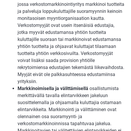
jossa verkostomarkkinointiyritys markkinoi tuotteita
ja palveluja loppukuluttajille suoramyynnin keinoin
monitasoisen myyntiorganisaation kautta.
Verkostomyyjät ovat usein itsenäisiä edustajia,
jotka myyvät edustamansa yhtiön tuotteita
kuluttajille suoraan tai markkinoivat edustamansa
yhtiön tuotteita ja ohjaavat kuluttajat tilaamaan
tuotteita yhtiön verkkosivuilta. Verkostomyyjät
voivat lisäksi saada provision yhtiölle
rekrytoimiensa edustajien tekemästä liikevaihdosta.
Myyjät eivät ole palkkasuhteessa edustamiinsa
yrityksiin.
Markkinoimisella ja välittämisellä
osallistumista
merkittävällä tavalla elintarvikkeen jakeluun
suosittelemalla ja ohjaamalla kuluttajia ostamaan
elintarvikkeita. Markkinointi ja välittäminen ovat
olennainen osa suoramyynti- ja
verkostomarkkinoinnissa tapahtuvaa jakelua.
Markkinoitavien tai välitettävien elintarvikkeiden ei