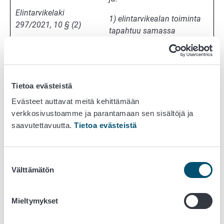
Elintarvikelaki
1) elintarvikealan toiminta
297/2021, 10 § (2)
tapahtuu samassa
huoneistossa kuin toimijan
Rekisteröity
harjoittama muu
elintarviketoiminta
elinkeinotoiminta;
Tietoa evästeistä
2) kyseessä on yksityinen
henkilö; tai
Evästeet auttavat meitä kehittämään
verkkosivustoamme ja parantamaan sen sisältöjä ja
3) toimintaa ei voi pitää
saavutettavuutta.
Tietoa evästeistä
elinkeinon harjoittamisena.
Suostumuksen
Elintarvikelain 10 §:n 1
Välttämätön
valinta
momentin mukaisessa
ilmoituksessa
Mieltymykset
elintarviketoiminnasta
rekisteröintiä varten