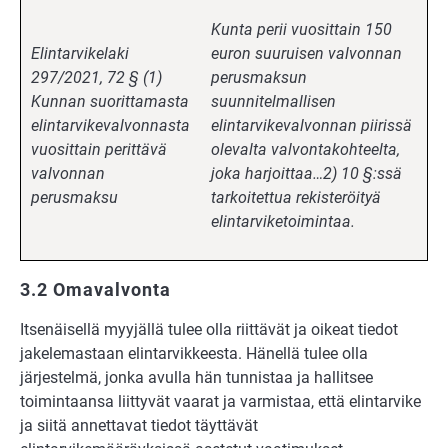
Kunta perii vuosittain 150
Elintarvikelaki
euron suuruisen valvonnan
297/2021, 72 § (1)
perusmaksun
Kunnan suorittamasta
suunnitelmallisen
elintarvikevalvonnasta
elintarvikevalvonnan piirissä
vuosittain perittävä
olevalta valvontakohteelta,
valvonnan
joka harjoittaa…2) 10 §:ssä
perusmaksu
tarkoitettua rekisteröityä
elintarviketoimintaa.
3.2 Omavalvonta
Itsenäisellä myyjällä tulee olla riittävät ja oikeat tiedot
jakelemastaan elintarvikkeesta. Hänellä tulee olla
järjestelmä, jonka avulla hän tunnistaa ja hallitsee
toimintaansa liittyvät vaarat ja varmistaa, että elintarvike
ja siitä annettavat tiedot täyttävät