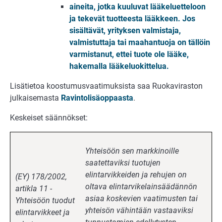
aineita, jotka kuuluvat lääkeluetteloon
ja tekevät tuotteesta lääkkeen. Jos
sisältävät, yrityksen valmistaja,
valmistuttaja tai maahantuoja on tällöin
varmistanut, ettei tuote ole lääke,
hakemalla lääkeluokittelua.
Lisätietoa koostumusvaatimuksista saa Ruokaviraston
julkaisemasta
Ravintolisäoppaasta
.
Keskeiset säännökset:
Yhteisöön sen markkinoille
saatettaviksi tuotujen
elintarvikkeiden ja rehujen on
(EY) 178/2002,
oltava elintarvikelainsäädännön
artikla 11 -
asiaa koskevien vaatimusten tai
Yhteisöön tuodut
yhteisön vähintään vastaaviksi
elintarvikkeet ja