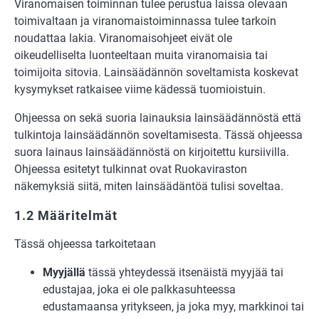
Viranomaisen toiminnan tulee perustua laissa olevaan
toimivaltaan ja viranomaistoiminnassa tulee tarkoin
noudattaa lakia. Viranomaisohjeet eivät ole
oikeudelliselta luonteeltaan muita viranomaisia tai
toimijoita sitovia. Lainsäädännön soveltamista koskevat
kysymykset ratkaisee viime kädessä tuomioistuin.
Ohjeessa on sekä suoria lainauksia lainsäädännöstä että
tulkintoja lainsäädännön soveltamisesta. Tässä ohjeessa
suora lainaus lainsäädännöstä on kirjoitettu kursiivilla.
Ohjeessa esitetyt tulkinnat ovat Ruokaviraston
näkemyksiä siitä, miten lainsäädäntöä tulisi soveltaa.
1.2 Määritelmät
Tässä ohjeessa tarkoitetaan
Myyjällä
tässä yhteydessä itsenäistä myyjää tai
edustajaa, joka ei ole palkkasuhteessa
edustamaansa yritykseen, ja joka myy, markkinoi tai