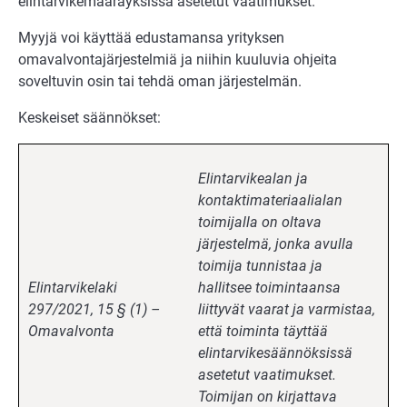
elintarvikemääräyksissä asetetut vaatimukset.
Myyjä voi käyttää edustamansa yrityksen
omavalvontajärjestelmiä ja niihin kuuluvia ohjeita
soveltuvin osin tai tehdä oman järjestelmän.
Keskeiset säännökset:
Elintarvikealan ja
kontaktimateriaalialan
toimijalla on oltava
järjestelmä, jonka avulla
toimija tunnistaa ja
Elintarvikelaki
hallitsee toimintaansa
297/2021, 15 § (1) –
liittyvät vaarat ja varmistaa,
Omavalvonta
että toiminta täyttää
elintarvikesäännöksissä
asetetut vaatimukset.
Toimijan on kirjattava