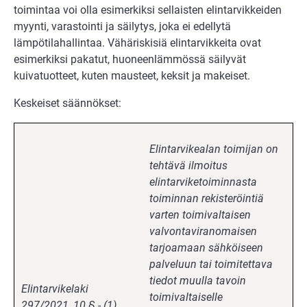
toimintaa voi olla esimerkiksi sellaisten elintarvikkeiden
myynti, varastointi ja säilytys, joka ei edellytä
lämpötilahallintaa. Vähäriskisiä elintarvikkeita ovat
esimerkiksi pakatut, huoneenlämmössä säilyvät
kuivatuotteet, kuten mausteet, keksit ja makeiset.
Keskeiset säännökset:
Elintarvikealan toimijan on
tehtävä ilmoitus
elintarviketoiminnasta
toiminnan rekisteröintiä
varten toimivaltaisen
valvontaviranomaisen
tarjoamaan sähköiseen
palveluun tai toimitettava
tiedot muulla tavoin
Elintarvikelaki
toimivaltaiselle
297/2021, 10 § - (1)