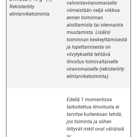
valvontaviranomaiselle
Rekisteröity
viimeistään neljä viikkoa
elintarviketoiminta
ennen toiminnan
aloittamista tai olennaista
muutamista. Lisäksi
toiminnan keskeyttämisestä
ja lopettamisesta on
viivytyksettä tehtävä
ilmoitus toimivaltaiselle
viranomaiselle (rekisteröity
elintarviketoiminta).
Edellä 1 momentissa
tarkoitettua ilmoitusta ei
tarvitse kuitenkaan tehdä,
jos toiminta ja siihen
liittyvät riskit ovat vähäisiä
ja: