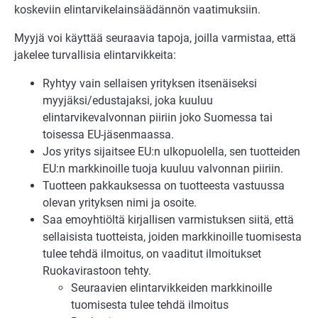
koskeviin elintarvikelainsäädännön vaatimuksiin.
Myyjä voi käyttää seuraavia tapoja, joilla varmistaa, että
jakelee turvallisia elintarvikkeita:
Ryhtyy vain sellaisen yrityksen itsenäiseksi
myyjäksi/edustajaksi, joka kuuluu
elintarvikevalvonnan piiriin joko Suomessa tai
toisessa EU-jäsenmaassa.
Jos yritys sijaitsee EU:n ulkopuolella, sen tuotteiden
EU:n markkinoille tuoja kuuluu valvonnan piiriin.
Tuotteen pakkauksessa on tuotteesta vastuussa
olevan yrityksen nimi ja osoite.
Saa emoyhtiöltä kirjallisen varmistuksen siitä, että
sellaisista tuotteista, joiden markkinoille tuomisesta
tulee tehdä ilmoitus, on vaaditut ilmoitukset
Ruokavirastoon tehty.
Seuraavien elintarvikkeiden markkinoille
tuomisesta tulee tehdä ilmoitus