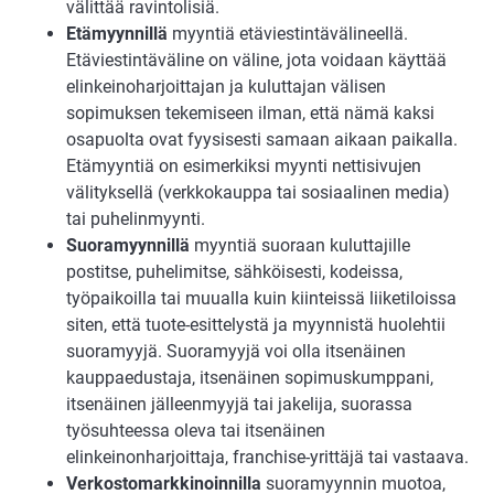
välittää ravintolisiä.
Etämyynnillä
myyntiä etäviestintävälineellä.
Etäviestintäväline on väline, jota voidaan käyttää
elinkeinoharjoittajan ja kuluttajan välisen
sopimuksen tekemiseen ilman, että nämä kaksi
osapuolta ovat fyysisesti samaan aikaan paikalla.
Etämyyntiä on esimerkiksi myynti nettisivujen
välityksellä (verkkokauppa tai sosiaalinen media)
tai puhelinmyynti.
Suoramyynnillä
myyntiä suoraan kuluttajille
postitse, puhelimitse, sähköisesti, kodeissa,
työpaikoilla tai muualla kuin kiinteissä liiketiloissa
siten, että tuote-esittelystä ja myynnistä huolehtii
suoramyyjä. Suoramyyjä voi olla itsenäinen
kauppaedustaja, itsenäinen sopimuskumppani,
itsenäinen jälleenmyyjä tai jakelija, suorassa
työsuhteessa oleva tai itsenäinen
elinkeinonharjoittaja, franchise-yrittäjä tai vastaava.
Verkostomarkkinoinnilla
suoramyynnin muotoa,