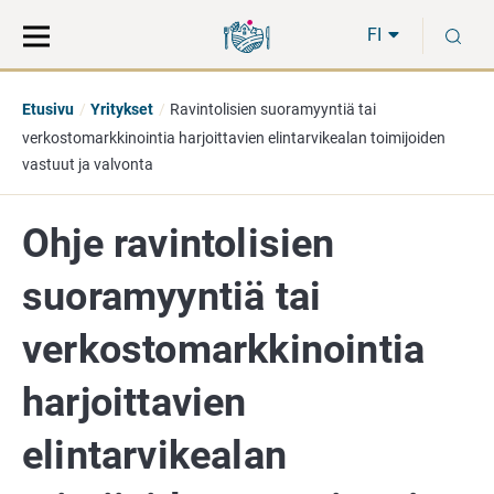
Siirry
Siirry
H
suoraan
koko
FI
sisältöön
sivuston
hakuun
Etusivu
Yritykset
Ravintolisien suoramyyntiä tai
verkostomarkkinointia harjoittavien elintarvikealan toimijoiden
vastuut ja valvonta
Ohje ravintolisien
suoramyyntiä tai
verkostomarkkinointia
harjoittavien
elintarvikealan