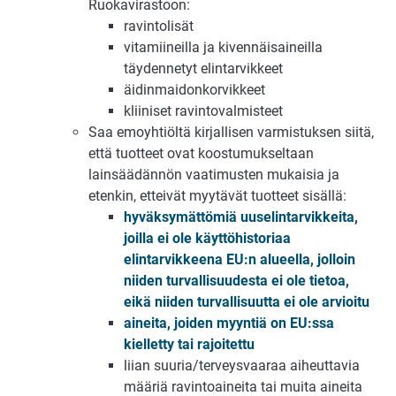
Ruokavirastoon:
ravintolisät
vitamiineilla ja kivennäisaineilla
täydennetyt elintarvikkeet
äidinmaidonkorvikkeet
kliiniset ravintovalmisteet
Saa emoyhtiöltä kirjallisen varmistuksen siitä,
että tuotteet ovat koostumukseltaan
lainsäädännön vaatimusten mukaisia ja
etenkin, etteivät myytävät tuotteet sisällä:
hyväksymättömiä uuselintarvikkeita,
joilla ei ole käyttöhistoriaa
elintarvikkeena EU:n alueella, jolloin
niiden turvallisuudesta ei ole tietoa,
eikä niiden turvallisuutta ei ole arvioitu
aineita, joiden myyntiä on EU:ssa
kielletty tai rajoitettu
liian suuria/terveysvaaraa aiheuttavia
määriä ravintoaineita tai muita aineita