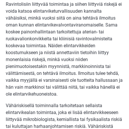
Ravintolisiin liittyvää toimintaa ja siihen liittyviä riskejä ei
voida katsoa elintarviketurvallisuuden kannalta
vähäisiksi, minkä vuoksi siitä on aina tehtävä ilmoitus
oman kunnan elintarvikevalvontaviranomaiselle. Sama
koskee painonhallintaan tarkoitettuja aterian- tai
ruokavalionkorvikkeita tai kliinisiä ravintovalmisteita
koskevaa toimintaa. Näiden elintarvikkeiden
koostumukseen ja niistä annettaviin tietoihin liittyy
monenlaisia riskejä, minkä vuoksi niiden
pienimuotoisestakin myynnistä, markkinoinnista tai
välittämisestä, on tehtävä ilmoitus. Ilmoitus tulee tehdä,
vaikka myyjällä ei varsinaisesti ole tuotteita hallussaan ja
hän vain markkinoi tai välittää niitä, tai vaikka hänellä ei
ole elintarvikehuoneistoa.
Vähäriskisellä toiminnalla tarkoitetaan sellaista
elintarvikealan toimintaa, joka ei lisää elintarvikkeeseen
liittyvää mikrobiologista, kemiallista tai fysikaalista riskiä
tai kuluttajan harhaanjohtamisen riskiä. Vähäriskistä