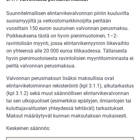
Suunnitelmallisen elintarvikevalvonnan piiriin kuuluvilta
suoramyyjiltä ja verkostomarkkinoijilta peritään
vuosittain 150 euron suuruinen valvonnan perusmaksu.
Poikkeuksena tästä on hyvin pienimuotoinen, 1–2-
ravintolisän myynti, jossa elintarvikemyynnin liikevaihto
on yhteensä alle 20 000 euroa tilikaudessa. Tällaisesta
hyvin pienimuotoisesta ravintolisien myyntitoiminnasta ei
peritä valvonnan perusmaksua.
Valvonnan perusmaksun lisäksi maksullisia ovat
elintarviketoiminnan rekisteröinti (kpl 3.1.1), alkutarkastus
(kpl 3.1.2) sekä muut säännöllisen elintarvikevalvonnan
tai sen ulkopuoliset (esimerkiksi epäilyjen, ilmiantojen tai
kuluttajavalitusten yhteydessä tehtävät) tarkastukset.
Maksut määräytyvät kunnan maksutaksan mukaisesti.
Keskeinen säännös: