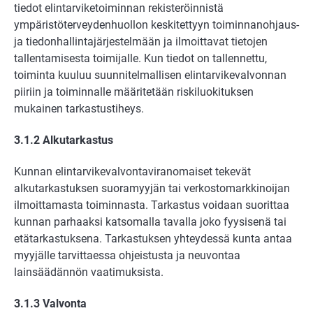
tiedot elintarviketoiminnan rekisteröinnistä
ympäristöterveydenhuollon keskitettyyn toiminnanohjaus-
ja tiedonhallintajärjestelmään ja ilmoittavat tietojen
tallentamisesta toimijalle. Kun tiedot on tallennettu,
toiminta kuuluu suunnitelmallisen elintarvikevalvonnan
piiriin ja toiminnalle määritetään riskiluokituksen
mukainen tarkastustiheys.
3.1.2 Alkutarkastus
Kunnan elintarvikevalvontaviranomaiset tekevät
alkutarkastuksen suoramyyjän tai verkostomarkkinoijan
ilmoittamasta toiminnasta. Tarkastus voidaan suorittaa
kunnan parhaaksi katsomalla tavalla joko fyysisenä tai
etätarkastuksena. Tarkastuksen yhteydessä kunta antaa
myyjälle tarvittaessa ohjeistusta ja neuvontaa
lainsäädännön vaatimuksista.
3.1.3 Valvonta