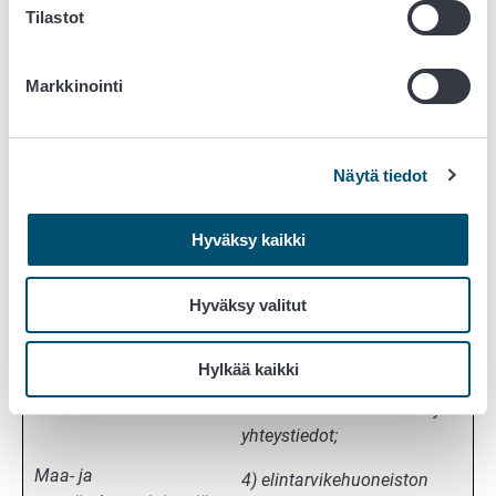
(rekisteröity
Tilastot
elintarviketoiminta) on
oltava seuraavat tiedot:
Markkinointi
1) toimijan nimi ja
yhteystiedot. Lisäksi
toimijan kotikunta silloin,
Näytä tiedot
kun toimijalla on liikkuva
elintarvikehuoneisto tai
Hyväksy kaikki
virtuaalihuoneisto;
2) toimijan yritys- ja
Hyväksy valitut
yhteisötunnus tai sen
puuttuessa henkilötunnus;
Hylkää kaikki
3) elintarvikehuoneiston tai
virtuaalihuoneiston nimi ja
yhteystiedot;
Maa- ja
4) elintarvikehuoneiston