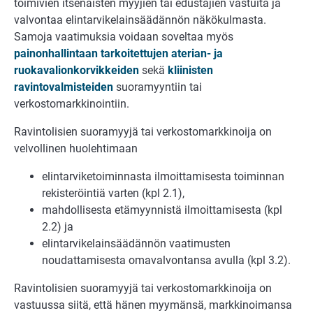
toimivien itsenäisten myyjien tai edustajien vastuita ja
valvontaa elintarvikelainsäädännön näkökulmasta.
Samoja vaatimuksia voidaan soveltaa myös
painonhallintaan tarkoitettujen aterian- ja
ruokavalionkorvikkeiden
sekä
kliinisten
ravintovalmisteiden
suoramyyntiin tai
verkostomarkkinointiin.
Ravintolisien suoramyyjä tai verkostomarkkinoija on
velvollinen huolehtimaan
elintarviketoiminnasta ilmoittamisesta toiminnan
rekisteröintiä varten (kpl 2.1),
mahdollisesta etämyynnistä ilmoittamisesta (kpl
2.2) ja
elintarvikelainsäädännön vaatimusten
noudattamisesta omavalvontansa avulla (kpl 3.2).
Ravintolisien suoramyyjä tai verkostomarkkinoija on
vastuussa siitä, että hänen myymänsä, markkinoimansa