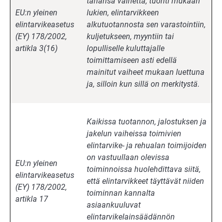
tahansa vaihetta, tuonti mukaan
EU:n yleinen
lukien, elintarvikkeen
elintarvikeasetus
alkutuotannosta sen varastointiin,
(EY) 178/2002,
kuljetukseen, myyntiin tai
artikla 3(16)
lopulliselle kuluttajalle
toimittamiseen asti edellä
mainitut vaiheet mukaan luettuna
ja, silloin kun sillä on merkitystä.
Kaikissa tuotannon, jalostuksen ja
jakelun vaiheissa toimivien
elintarvike- ja rehualan toimijoiden
on vastuullaan olevissa
EU:n yleinen
toiminnoissa huolehdittava siitä,
elintarvikeasetus
että elintarvikkeet täyttävät niiden
(EY) 178/2002,
toiminnan kannalta
artikla 17
asiaankuuluvat
elintarvikelainsäädännön