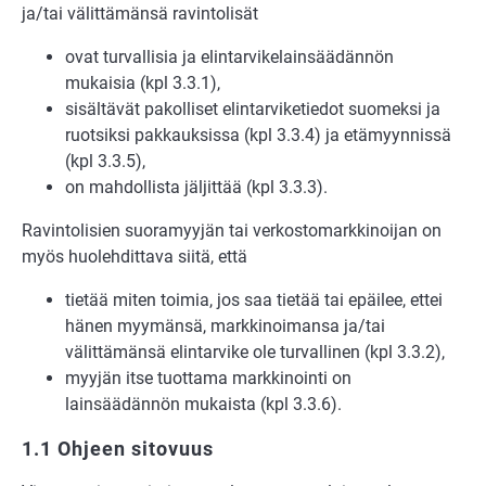
ja/tai välittämänsä ravintolisät
ovat turvallisia ja elintarvikelainsäädännön
mukaisia (kpl 3.3.1),
sisältävät pakolliset elintarviketiedot suomeksi ja
ruotsiksi pakkauksissa (kpl 3.3.4) ja etämyynnissä
(kpl 3.3.5),
on mahdollista jäljittää (kpl 3.3.3).
Ravintolisien suoramyyjän tai verkostomarkkinoijan on
myös huolehdittava siitä, että
tietää miten toimia, jos saa tietää tai epäilee, ettei
hänen myymänsä, markkinoimansa ja/tai
välittämänsä elintarvike ole turvallinen (kpl 3.3.2),
myyjän itse tuottama markkinointi on
lainsäädännön mukaista (kpl 3.3.6).
1.1 Ohjeen sitovuus