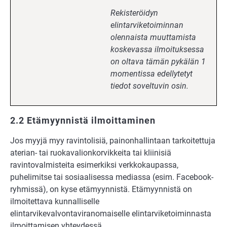
Rekisteröidyn
elintarviketoiminnan
olennaista muuttamista
koskevassa ilmoituksessa
on oltava tämän pykälän 1
momentissa edellytetyt
tiedot soveltuvin osin.
2.2 Etämyynnistä ilmoittaminen
Jos myyjä myy ravintolisiä, painonhallintaan tarkoitettuja
aterian- tai ruokavalionkorvikkeita tai kliinisiä
ravintovalmisteita esimerkiksi verkkokaupassa,
puhelimitse tai sosiaalisessa mediassa (esim. Facebook-
ryhmissä), on kyse etämyynnistä. Etämyynnistä on
ilmoitettava kunnalliselle
elintarvikevalvontaviranomaiselle elintarviketoiminnasta
ilmoittamisen yhteydessä.