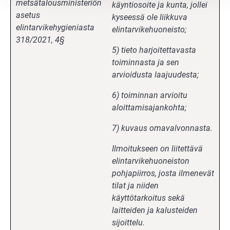
metsätalousministeriön
käyntiosoite ja kunta, jollei
asetus
kyseessä ole liikkuva
elintarvikehygieniasta
elintarvikehuoneisto;
318/2021, 4§
5) tieto harjoitettavasta
toiminnasta ja sen
arvioidusta laajuudesta;
6) toiminnan arvioitu
aloittamisajankohta;
7) kuvaus omavalvonnasta.
Ilmoitukseen on liitettävä
elintarvikehuoneiston
pohjapiirros, josta ilmenevät
tilat ja niiden
käyttötarkoitus sekä
laitteiden ja kalusteiden
sijoittelu.