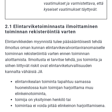
vaatimukset ja varmistettava, että
kyseiset vaatimukset täyttyvät.
2.1 Elintarviketoiminnasta ilmoittaminen
toiminnan rekisteröintiä varten
Elintarvikkeiden myynnistä tulee pääsääntöisesti tehdä
ilmoitus oman kunnan elintarvikevalvontaviranomaiselle
toiminnan rekisteröintiä varten ennen toiminnan
aloittamista. Ilmoitusta ei tarvitse tehdä, jos toiminta ja
siihen liittyvät riskit ovat elintarviketurvallisuuden
kannalta vähäisiä JA
elintarvikealan toiminta tapahtuu samassa
huoneistossa kuin toimijan harjoittama muu
elinkeinotoiminta,
toimija on yksityinen henkilö tai
toimintaa ei voida pitää elinkeinon harjoittamisena.