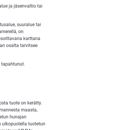
lue ja jäsenvaltio tai
usalue, suuralue tai
lamerellä, on
osoittavana karttana
n osalta tarvitsee
n tapahtunut.
sta tuote on kerätty.
olmannesta maasta,
tetun hunajan
n ulkopuolella tuotetun