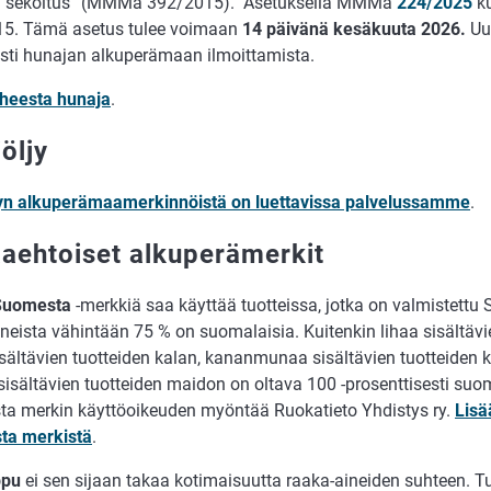
n sekoitus” (MMMa 392/2015). Asetuksella MMMa
224/2025
k
5. Tämä asetus tulee voimaan
14 päivänä kesäkuuta 2026.
Uu
sesti hunajan alkuperämaan ilmoittamista.
iheesta hunaja
.
iöljy
ljyn alkuperämaamerkinnöistä on luettavissa palvelussamme
.
aehtoiset alkuperämerkit
Suomesta
-merkkiä saa käyttää tuotteissa, jotka on valmistettu
neista vähintään 75 % on suomalaisia. Kuitenkin lihaa sisältävie
isältävien tuotteiden kalan, kananmunaa sisältävien tuotteide
sisältävien tuotteiden maidon on oltava 100 -prosenttisesti suo
a merkin käyttöoikeuden myöntää Ruokatieto Yhdistys ry.
Lisä
ta merkistä
.
ppu
ei sen sijaan takaa kotimaisuutta raaka-aineiden suhteen. Tu