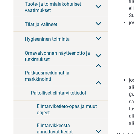
al
Tuote- ja toimialakohtaiset
el
vaatimukset
Su
jo
Tilat ja välineet
Hygieeninen toiminta
Omavalvonnan näytteenotto ja
tutkimukset
Pakkausmerkinnät ja
markkinointi
jo
al
Pakolliset elintarviketiedot
(
p
sa
Elintarviketieto-opas ja muut
tä
ohjeet
al
al
Elintarvikkeesta
annettavat tiedot