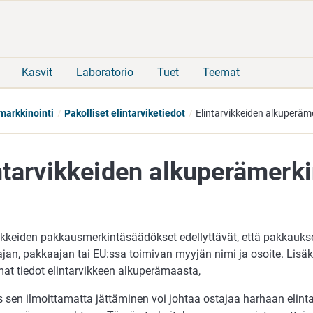
Siirry
Siirry
suoraan
koko
sisältöön
sivuston
hakuun
Kasvit
Laboratorio
Tuet
Teemat
markkinointi
Pakolliset elintarviketiedot
Elintarvikkeiden alkuperäm
ntarvikkeiden alkuperämerk
vikkeiden pakkausmerkintäsäädökset edellyttävät, että pakkauks
jan, pakkaajan tai EU:ssa toimivan myyjän nimi ja osoite. Lisäk
at tiedot elintarvikkeen alkuperämaasta,
s sen ilmoittamatta jättäminen voi johtaa ostajaa harhaan elinta