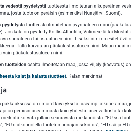
a vedestä pyydetystä
tuotteesta ilmoitetaan alkuperäinen vesia
aa, josta tuote on peräisin (esimerkiksi Nuasjärvi, Suomi).
 pyydetystä
tuotteesta ilmoitetaan pyyntialueen nimi (pääkalast
). Jos kala on pyydetty Koillis‑Atlantilla, Välimerellä tai Mustal
tava suuralueen tai osa‑alueen nimi. Lisäksi nimi on esitettävä 
akkeena. Tällä korvataan pääkalastusalueen nimi. Muun maailma
aa vain pääkalastusalueen nimi.
jen tuotteiden
osalta ilmoitetaan maa, jossa viljely (kasvatus) o
heesta kalat ja kalastustuotteet
. Kalan merkinnät
ja
 pakkauksessa on ilmoitettava yksi tai useampi alkuperämaa, jo
aja on peräisin useammasta kuin yhdestä jäsenvaltiosta tai k
 merkintä korvata jollain seuraavista merkinnöistä: ”EU:ssä tuo
”, ”EU:n ulkopuolella tuotetun hunajan sekoitus”, ”EU:ssä ja EU: