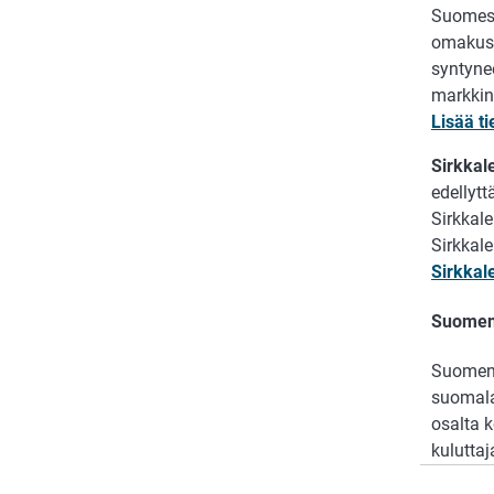
Suomess
omakust
syntynee
markkin
Lisää ti
Sirkkale
edellyt
Sirkkale
Sirkkal
Sirkkale
Suomen
Suomen 
suomala
osalta 
kulutta