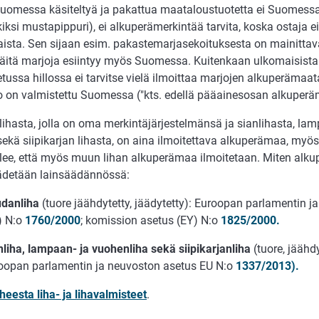
Suomessa käsiteltyä ja pakattua maataloustuotetta ei Suomessa
iksi mustapippuri), ei alkuperämerkintää tarvita, koska ostaja e
ista. Sen sijaan esim. pakastemarjasekoituksesta on mainittav
näitä marjoja esiintyy myös Suomessa. Kuitenkaan ulkomaisist
tussa hillossa ei tarvitse vielä ilmoittaa marjojen alkuperämaata,
llo on valmistettu Suomessa ("kts. edellä pääainesosan alkuperä
ihasta, jolla on oma merkintäjärjestelmänsä ja sianlihasta, la
 sekä siipikarjan lihasta, on aina ilmoitettava alkuperämaa, my
elee, että myös muun lihan alkuperämaa ilmoitetaan. Miten alku
äädetään lainsäädännössä:
danliha
(tuore jäähdytetty, jäädytetty): Euroopan parlamentin j
) N:o
1760/2000
; komission asetus (EY) N:o
1825/2000.
nliha, lampaan- ja vuohenliha sekä siipikarjanliha
(tuore, jäähdy
oopan parlamentin ja neuvoston asetus EU N:o
1337/2013).
heesta liha- ja lihavalmisteet
.