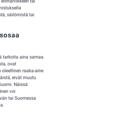
 elintarvikkeen tai
mistuksella
tä, säilömistä tai
esosaa
ä tarkoita aina samaa
sta, ovat
 oleellinen raaka-aine
äistä, eivät muutu
 Suomi. Näissä
inen voi
ivän tai Suomessa
a.