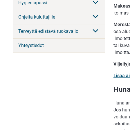
Hygieniapassi
Makeast
kolmas m
Ohjeita kuluttajille
Merestä
Terveyttä edistävä ruokavalio
osa-alue
ilmoitet
Yhteystiedot
tai kuv
ilmoitt
Viljelty
Lisää ai
Huna
Hunajan
Jos hun
voidaan
sekoitus