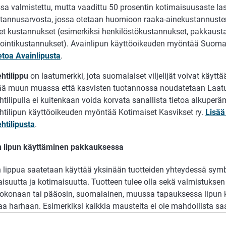
a valmistettu, mutta vaadittu 50 prosentin kotimaisuusaste la
annusarvosta, jossa otetaan huomioon raaka-ainekustannuste
t kustannukset (esimerkiksi henkilöstökustannukset, pakkaustarv
ointikustannukset). Avainlipun käyttöoikeuden myöntää Suomala
etoa Avainlipusta
.
htilippu
on laatumerkki, jota suomalaiset viljelijät voivat käyttä
tää muun muassa että kasvisten tuotannossa noudatetaan Laatu
htilipulla ei kuitenkaan voida korvata sanallista tietoa alkuper
ehtilipun käyttöoikeuden myöntää Kotimaiset Kasvikset ry.
Lisää
htilipusta
.
 lipun käyttäminen pakkauksessa
lippua saatetaan käyttää yksinään tuotteiden yhteydessä sym
isuutta ja kotimaisuutta. Tuotteen tulee olla sekä valmistuksen
kokonaan tai pääosin, suomalainen, muussa tapauksessa lipun k
jaa harhaan. Esimerkiksi kaikkia mausteita ei ole mahdollista 