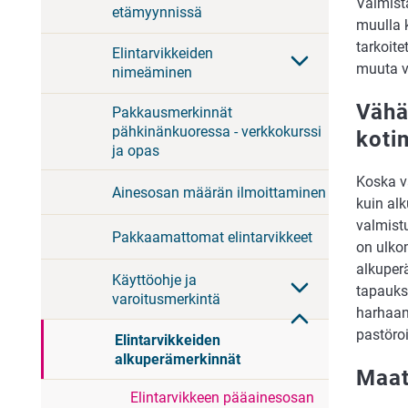
Valmista
etämyynnissä
muulla k
tarkoite
Elintarvikkeiden
muuta v
nimeäminen
Vähä
Pakkausmerkinnät
pähkinänkuoressa - verkkokurssi
koti
ja opas
Koska v
Ainesosan määrän ilmoittaminen
kuin alk
valmistu
Pakkaamattomat elintarvikkeet
on ulko
alkuper
Käyttöohje ja
tapauks
varoitusmerkintä
harhaan
pastöro
Elintarvikkeiden
alkuperämerkinnät
Maat
Elintarvikkeen pääainesosan