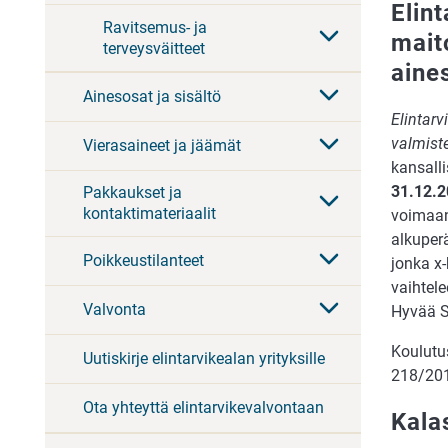
Elin
Ravitsemus- ja
mait
terveysväitteet
aine
Ainesosat ja sisältö
Elintarv
valmist
Vierasaineet ja jäämät
kansall
31.12.
Pakkaukset ja
kontaktimateriaalit
voimaan
alkuperä
Poikkeustilanteet
jonka x
vaihtele
Valvonta
Hyvää S
Koulutu
Uutiskirje elintarvikealan yrityksille
218/2017
Ota yhteyttä elintarvikevalvontaan
Kalas