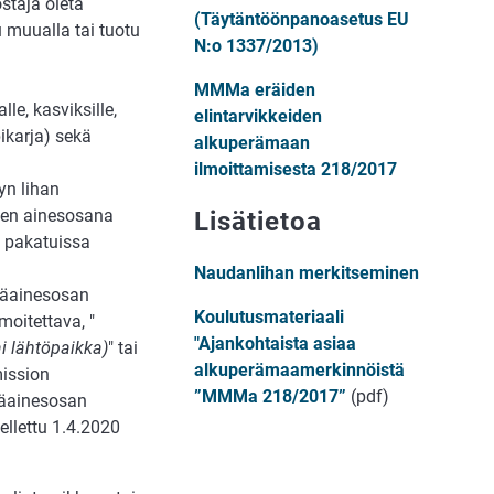
staja oleta
(Täytäntöönpanoasetus EU
u muualla tai tuotu
N:o 1337/2013)
MMMa eräiden
le, kasviksille,
elintarvikkeiden
pikarja) sekä
alkuperämaan
ilmoittamisesta 218/2017
yn lihan
den ainesosana
Lisätietoa
 pakatuissa
Naudanlihan merkitseminen
pääainesosan
Koulutusmateriaali
oitettava, "
"Ajankohtaista asiaa
i lähtöpaikka)
" tai
alkuperämaamerkinnöistä
mission
”MMMa 218/2017”
(pdf)
ääainesosan
ellettu 1.4.2020