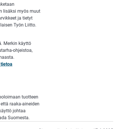
sketaan
n lisäksi myös muut
ikkeet ja tietyt
isen Työn Liitto.
ä. Merkin käyttö
tarha-ohjeistoa,
ämaasta.
 tietoa
boloimaan tuotteen
 että raaka-aineiden
äyttö johtaa
saada Suomesta.