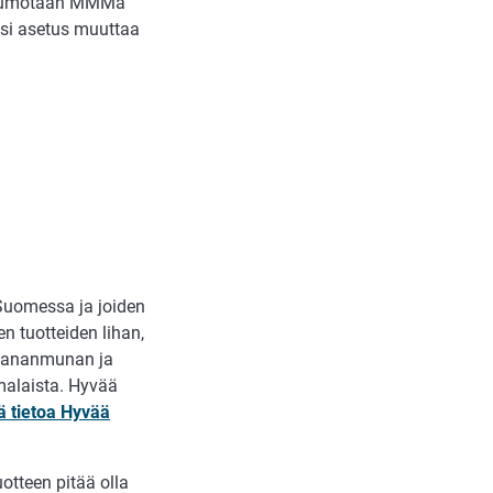
umotaan MMMa
si asetus muuttaa
 Suomessa ja joiden
n tuotteiden lihan,
n kananmunan ja
malaista. Hyvää
ä tietoa Hyvää
otteen pitää olla