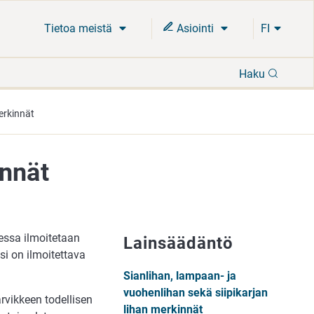
Tietoa meistä
Asiointi
FI
Hae
Haku
erkinnät
innät
essa ilmoitetaan
Lainsäädäntö
si on ilmoitettava
Sianlihan, lampaan- ja
vuohenlihan sekä siipikarjan
rvikkeen todellisen
lihan merkinnät