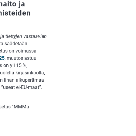
maito ja
misteiden
ja tiettyjen vastaavien
ta säädetään
tus on voimassa
25
, muutos astuu
 on yli 15 %,
lella kirjasinkoolla,
tyn lihan alkuperämaa
 ”useat ei-EU-maat”.
 asetus ”MMMa