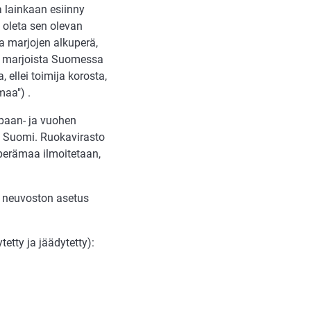
 lainkaan esiinny
i oleta sen olevan
a marjojen alkuperä,
a marjoista Suomessa
 ellei toimija korosta,
maa") .
mpaan- ja vuohen
ös Suomi. Ruokavirasto
perämaa ilmoitetaan,
a neuvoston asetus
tetty ja jäädytetty):