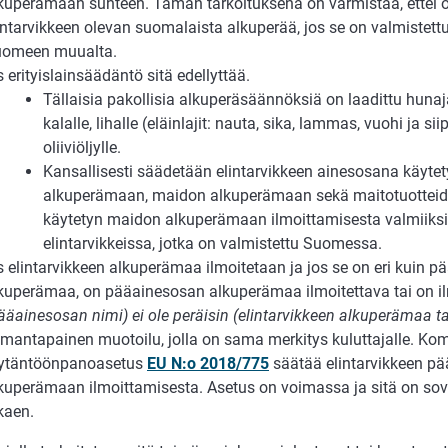
kuperämaan suhteen. Tämän tarkoituksena on varmistaa, ettei o
intarvikkeen olevan suomalaista alkuperää, jos se on valmistett
omeen muualta.
s erityislainsäädäntö sitä edellyttää.
Tällaisia pakollisia alkuperäsäännöksiä on laadittu hunajal
kalalle, lihalle (eläinlajit: nauta, sika, lammas, vuohi ja sii
oliiviöljylle.
Kansallisesti säädetään elintarvikkeen ainesosana käytet
alkuperämaan, maidon alkuperämaan sekä maitotuottei
käytetyn maidon alkuperämaan ilmoittamisesta valmiiksi
elintarvikkeissa, jotka on valmistettu Suomessa.
s elintarvikkeen alkuperämaa ilmoitetaan ja jos se on eri kuin 
kuperämaa, on pääainesosan alkuperämaa ilmoitettava tai on ilm
ääainesosan nimi) ei ole peräisin (elintarvikkeen alkuperämaa ta
mantapainen muotoilu, jolla on sama merkitys kuluttajalle. Ko
ytäntöönpanoasetus
EU N:o 2018/775
säätää elintarvikkeen p
kuperämaan ilmoittamisesta. Asetus on voimassa ja sitä on sov
kaen.