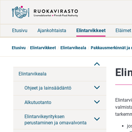
Etusivu
Ajankohtaista
Elintarvikkeet
Eläimet
Etusivu
Elintarvikkeet
Elintarvikeala
Pakkausmerkinnät ja 
Eli
Elintarvikeala
Ohjeet ja lainsäädäntö
Elintar
Alkutuotanto
valmista
tarkemm
Elintarvikeyrityksen
perustaminen ja omavalvonta
jo