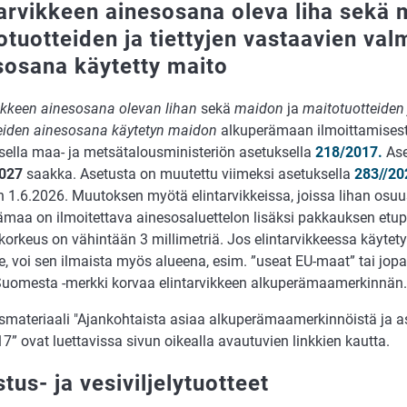
tarvikkeen ainesosana oleva liha sekä 
otuotteiden ja tiettyjen vastaavien val
sosana käytetty maito
ikkeen
ainesosana olevan lihan
sekä
maidon
ja
maitotuotteiden 
eiden ainesosana käytetyn maidon
alkuperämaan ilmoittamises
isella maa- ja metsätalousministeriön asetuksella
218/2017.
Ase
2027
saakka. Asetusta on muutettu viimeksi asetuksella
283//20
 1.6.2026. Muutoksen myötä elintarvikkeissa, joissa lihan osuus
maa on ilmoitettava ainesosaluettelon lisäksi pakkauksen etupuo
-korkeus on vähintään 3 millimetriä. Jos elintarvikkeessa käyte
e, voi sen ilmaista myös alueena, esim. ”useat EU-maat” tai jopa
uomesta -merkki korvaa elintarvikkeen alkuperämaamerkinnän.
smateriaali "Ajankohtaista asiaa alkuperämaamerkinnöistä ja
” ovat luettavissa sivun oikealla avautuvien linkkien kautta.
tus- ja vesiviljelytuotteet