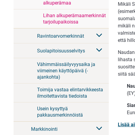
alkuperämaa
Mikäli 
(esimerk
Lihan alkuperämaamerkinnät
suomala
tarjoilupaikoissa
mikäli 
valmiste
Ravintoarvomerkinnät
että hi
Suolapitoisuusselvitys
Naudanl
lihasta
Vähimmäissäilyvyysaika ja
suositt
viimeinen käyttöpäivä (-
siitä s
ajankohta)
Nau
Toimija vastaa elintarvikkeesta
(EY
ilmoitettavista tiedoista
Sia
Usein kysyttyä
Eur
pakkausmerkinnöistä
Lisää ai
Markkinointi