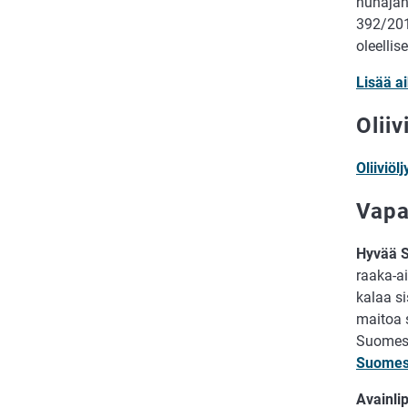
hunaja
392/201
oleelli
Lisää a
Oliiv
Oliiviö
Vapa
Hyvää 
raaka-ai
kalaa s
maitoa 
Suomest
Suomes
Avainli