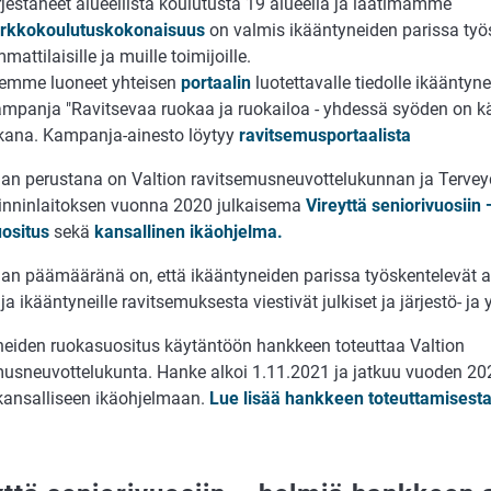
rjestäneet alueellista koulutusta 19 alueella ja laatimamme
rkkokoulutuskokonaisuus
on valmis ikääntyneiden parissa työs
mattilaisille ja muille toimijoille.
emme luoneet yhteisen
portaalin
luotettavalle tiedolle ikääntyn
mpanja "Ravitsevaa ruokaa ja ruokailoa - yhdessä syöden on 
kana. Kampanja-ainesto löytyy
ravitsemusportaalista
an perustana on Valtion ravitsemusneuvottelukunnan ja Tervey
inninlaitoksen vuonna 2020 julkaisema
Vireyttä seniorivuosiin
ositus
sekä
kansallinen ikäohjelma.
an päämääränä on, että ikääntyneiden parissa työskentelevät 
 ja ikääntyneille ravitsemuksesta viestivät julkiset ja järjestö- j
neiden ruokasuositus käytäntöön hankkeen toteuttaa Valtion
musneuvottelukunta. Hanke alkoi 1.11.2021 ja jatkuu vuoden 2
kansalliseen ikäohjelmaan.
Lue lisää hankkeen toteuttamisest