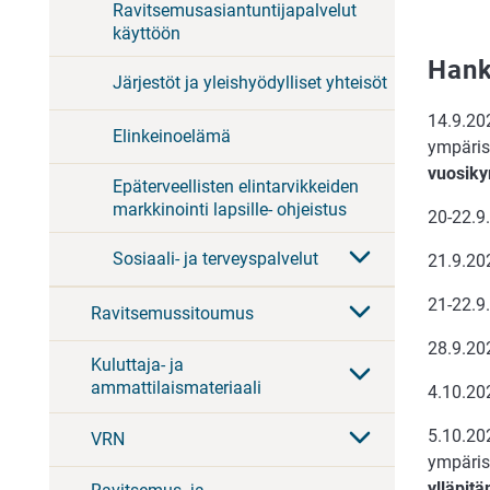
Ravitsemusasiantuntijapalvelut
käyttöön
Hank
Järjestöt ja yleishyödylliset yhteisöt
14.9.202
Elinkeinoelämä
ympäris
vuosiky
Epäterveellisten elintarvikkeiden
markkinointi lapsille- ohjeistus
20-22.9
Sosiaali- ja terveyspalvelut
21.9.20
21-22.9
Ravitsemussitoumus
28.9.20
Kuluttaja- ja
ammattilaismateriaali
4.10.2
5.10.202
VRN
ympäris
ylläpit