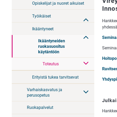
Vire
Opiskelijat ja nuoret aikuiset
Inno
Työikäiset
Hankkee
yhdessä
Ikääntyneet
Seminaa
Ikääntyneiden
ruokasuositus
Seminaar
käytäntöön
Hoitopo
Toteutus
Ravitse
Erityistä tukea tarvitsevat
Yhdyspin
Varhaiskasvatus ja
perusopetus
Julkai
Ruokapalvelut
Hankkee