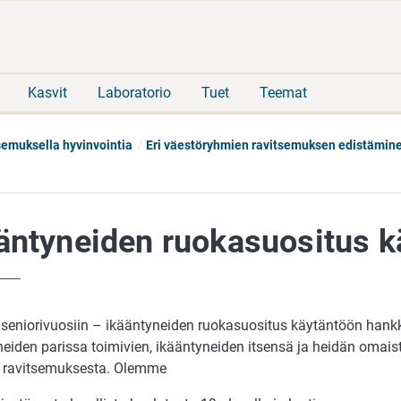
Siirry
Siirry
suoraan
koko
sisältöön
sivuston
hakuun
Kasvit
Laboratorio
Tuet
Teemat
semuksella hyvinvointia
Eri väestöryhmien ravitsemuksen edistämin
äntyneiden ruokasuositus k
ä seniorivuosiin – ikääntyneiden ruokasuositus käytäntöön ha
neiden parissa toimivien, ikääntyneiden itsensä ja heidän omais
 ravitsemuksesta. Olemme