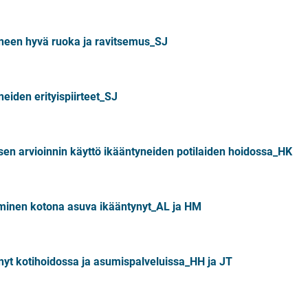
neen hyvä ruoka ja ravitsemus_SJ
eiden erityispiirteet_SJ
isen arvioinnin käyttö ikääntyneiden potilaiden hoidossa_HK
inen kotona asuva ikääntynyt_AL ja HM
nyt kotihoidossa ja asumispalveluissa_HH ja JT