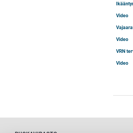
Ikäänty
Video
Vajaara
Video
VRN ter
Video