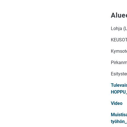
Alue
Lohja (
KEUSO
Kymsot
Pirkanm
Esityste
Tulevai
HOPPU
Video
Muistis
työhön