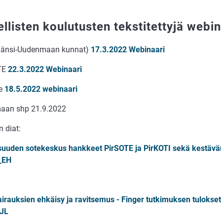
ellisten koulutusten tekstitettyjä webi
Länsi-Uudenmaan kunnat)
17.3.2022 Webinaari
TE
22.3.2022 Webinaari
e
18.5.2022 webinaari
aan shp 21.9.2022
n diat:
suuden sotekeskus hankkeet
PirSOTE
ja
PirKOTI
sekä kestävä
_EH
airauksien ehkäisy ja ravitsemus - Finger tutkimuksen tulokse
_JL