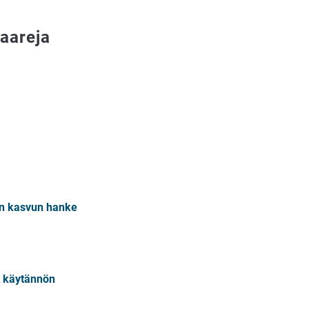
naareja
n kasvun hanke
t käytännön