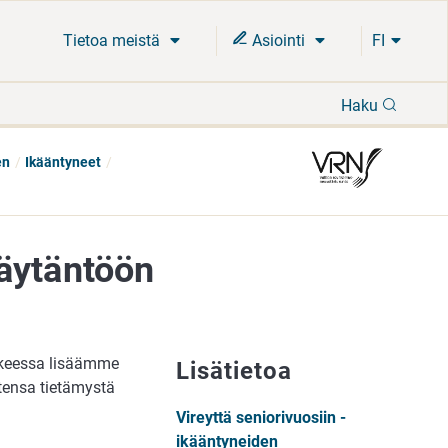
Tietoa meistä
Asiointi
FI
Hae
Haku
en
Ikääntyneet
äytäntöön
nkkeessa lisäämme
Lisätietoa
tensa tietämystä
Vireyttä seniorivuosiin -
ikääntyneiden