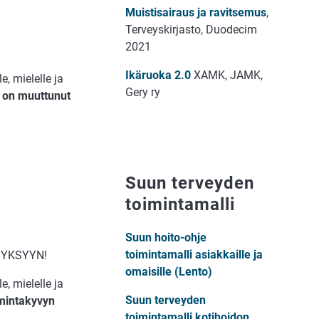
Muistisairaus ja ravitsemus
,
Terveyskirjasto, Duodecim
2021
Ikäruoka 2.0
XAMK, JAMK,
e, mielelle ja
Gery ry
a on muuttunut
Suun terveyden
toimintamalli
Suun hoito-ohje
toimintamalli asiakkaille ja
 SYKSYYN!
omaisille (Lento)
e, mielelle ja
Suun terveyden
imintakyvyn
toimintamalli kotihoidon