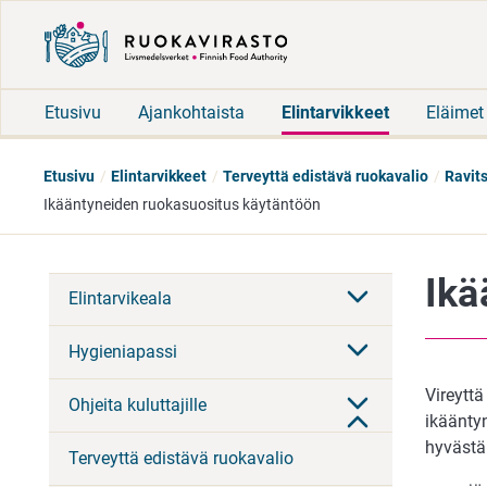
Etusivu
Ajankohtaista
Elintarvikkeet
Eläimet
Etusivu
Elintarvikkeet
Terveyttä edistävä ruokavalio
Ravit
Ikääntyneiden ruokasuositus käytäntöön
Ikä
Elintarvikeala
Hygieniapassi
Vireytt
Ohjeita kuluttajille
ikäänty
hyvästä
Terveyttä edistävä ruokavalio