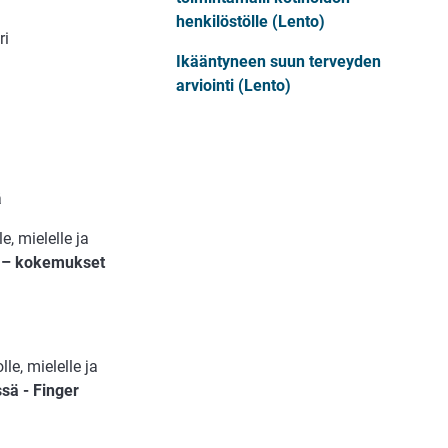
henkilöstölle (Lento)
ri
Ikääntyneen suun terveyden
arviointi (Lento)
ä
e, mielelle ja
 – kokemukset
le, mielelle ja
ssä - Finger