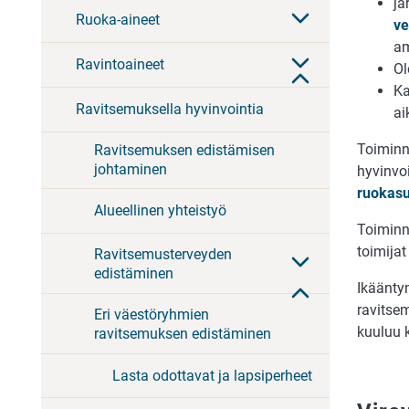
jä
Ruoka-aineet
ve
am
Ravintoaineet
Ol
Ka
Ravitsemuksella hyvinvointia
ai
Toiminn
Ravitsemuksen edistämisen
johtaminen
hyvinvo
ruokasu
Alueellinen yhteistyö
Toiminn
toimijat
Ravitsemusterveyden
edistäminen
Ikäänty
ravitse
Eri väestöryhmien
kuuluu 
ravitsemuksen edistäminen
Lasta odottavat ja lapsiperheet