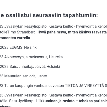
e osallistui seuraaviin tapahtumiin:
3 Jyväskylän kesäyliopisto: Kestävä keittiö - hyvinvointia keholl
tölleTimo Strandberg:
Hyvä paha rasva, miten käsitys rasvast
mmenten varrella
.2023 EUGMS, Helsinki
23 Aivoterveys ja ravitsemus, Heureka
.2023 Sairaanhoitajapäivät, Helsinki
23 Maunulan seniorit, luento
023 Turun kaupungin vanhusneuvoston TIETOA JA VIRKEYTTÄ
3 Jyväskylän kesäyliopisto: Kestävä keittiö - hyvinvointia keholl
tölle Satu Jyväkorpi:
Liikkuminen ja ravinto – tehokas pari to
ämiseen