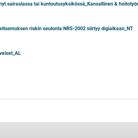
nyt sairaalassa tai kuntoutusyksikössä_Kansallinen & hoitot
vitsemuksen riskin
seulonta NRS-2002
siirtyy digiaikaan_NT
veiset_AL