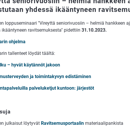
yttä seniorivuosiin – helmiä hankkeen a
stutaan yhdessä ikääntyneen ravitsem
n loppuseminaari "Vireyttä seniorivuosiin – helmiä hankkeen aj
 ikääntyneen ravitsemuksesta" pidettiin
31.10.2023.
rin ohjelma
in tallenteet löydät täältä:
lku – hyvät käytännöt jakoon
musterveyden ja toimintakyvyn edistäminen
tapalveluilla palveluketjut kuntoon: järjestöt
suja
n julkaisut löytyvät
Ravitsemusportaalin
materiaalipankista