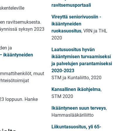
ravitsemusportaali
kenteleville
Vireyttä seniorivuosiin -
een ravitsemuksesta.
ikääntyneiden
käynnissä syksyn 2023
ruokasuositus
, VRN ja THL
2020
den ja
Laatusuositus hyvän
 — ikääntyneiden
ikääntymisen turvaamiseksi
ja palvelujen parantamiseksi
2020-2023
ammattihenkilöt, muut
STM ja Kuntaliitto, 2020
a yhteisötoimijat
Kansallinen ikäohjelma
,
STM 2020
023 loppuun. Hanke
a
Ikääntyneen suun terveys
,
Hammaslääkäriliitto
Liikuntasuositus, yli 65-