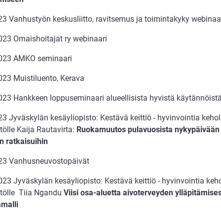
23 Vanhustyön keskusliitto, ravitsemus ja toimintakyky webinaa
023 Omaishoitajat ry webinaari
2023 AMKO seminaari
023 Muistiluento, Kerava
023 Hankkeen loppuseminaari alueellisista hyvistä käytännöist
3 Jyväskylän kesäyliopisto: Kestävä keittiö - hyvinvointia keholl
ölle Kaija Rautavirta:
Ruokamuutos pulavuosista nykypäivään
in ratkaisuihin
23 Vanhusneuvostopäivät
23 Jyväskylän kesäyliopisto: Kestävä keittiö - hyvinvointia kehol
tölle Tiia Ngandu
Viisi osa-aluetta aivoterveyden ylläpitämise
amalli