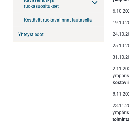
Ravitsemus- ja
ruokasuositukset
6.10.20
Kestävät ruokavalinnat lautasella
19.10.2
24.10.
Yhteystiedot
25.10.2
31.10.2
2.11.202
ympärist
kestävi
8.11.20
23.11.20
ympäris
toimint