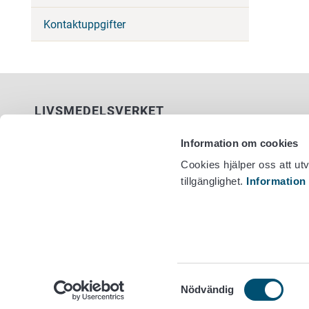
Kontaktuppgifter
LIVSMEDELSVERKET
PB 100
Information om cookies
00027 LIVSMEDELSVERKET
Cookies hjälper oss att ut
tillgänglighet.
Information
Kontaktuppgifter
Växel +358
Ge respons
Dataskydd
Tillgänglighetsutlåtande
Information om webbplatsen
Cookie inställningar
Samtyckesval
Nödvändig