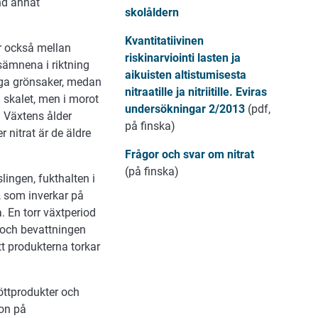
nd annat
skolåldern
Kvantitatiivinen
er också mellan
riskinarviointi lasten ja
gsämnena i riktning
aikuisten altistumisesta
diga grönsaker, medan
nitraatille ja nitriitille. Eviras
 i skalet, men i morot
undersökningar 2/2013
(pdf,
n. Växtens ålder
på finska)
 nitrat är de äldre
Frågor och svar om nitrat
(på finska)
lingen, fukthalten i
, som inverkar på
. En torr växtperiod
t och bevattningen
t produkterna torkar
öttprodukter och
ion på