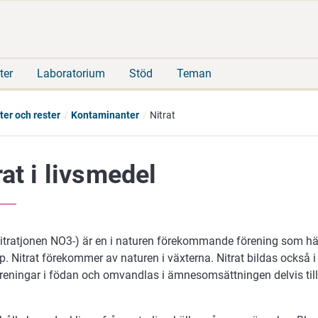
Gå
Sök
direkt
på
till
hela
innehåll
webbplatsen
ter
Laboratorium
Stöd
Teman
er och rester
Kontaminanter
Nitrat
rat i livsmedel
nitratjonen NO3-) är en i naturen förekommande förening som hän
p. Nitrat förekommer av naturen i växterna. Nitrat bildas också
eningar i födan och omvandlas i ämnesomsättningen delvis till ni