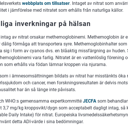
elsverkets
webbplats om tillsatser
. Intaget av nitrat som använt
itet i jämförelse med nitratet som erhålls från naturliga källor.
liga inverkningar på hälsan
rt intag av nitrat orsakar methemoglobinemi. Methemoglobin är
 dålig förmåga att transportera syre. Methemoglobinhalter som
a sig i form av cyanos dvs. en blåaktig missfärgning av huden. 
emoglobinemi vara farlig. Nitratet är en vattenlöslig förening 
 som erhålls via födan lämnar kroppen via njurarna.
 som i ämnesomsättningen bildats av nitrat har misstänkts öka r
rlssjukdom och cancer, men forskningsresultaten är delvis mots
ausalitet har än så länge inte påvisats.
och WHO:s gemensamma expertkommitté
JECFA
som behandlar t
lt 3,7 mg/kg kroppsvikt/dygn som acceptabelt dagligt intag, så 
able Daily Intake) för nitrat. Europeiska livsmedelssäkerhetsm
nvänt detta ADI-värde i sina bedömningar.