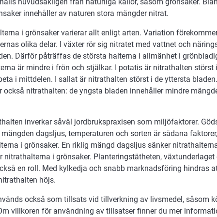
rhålls huvudsakligen från naturliga källor, såsom grönsaker. Bla
saker innehåller av naturen stora mängder nitrat.
lterna i grönsaker varierar allt enligt arten. Variation förekomm
rnas olika delar. I växter rör sig nitratet med vattnet och närin
en. Därför påträffas de största halterna i allmänhet i grönbla
terna är mindre i frön och stjälkar. I potatis är nitrathalten störst
eta i mittdelen. I sallat är nitrathalten störst i de yttersta blade
 också nitrathalten: de yngsta bladen innehåller mindre mängder
thalten inverkar såväl jordbrukspraxisen som miljöfaktorer. Göds
 mängden dagsljus, temperaturen och sorten är sådana faktorer
lterna i grönsaker. En riklig mängd dagsljus sänker nitrathalterna
r nitrathalterna i grönsaker. Planteringstätheten, växtunderlage
också en roll. Med kylkedja och snabb marknadsföring hindras at
nitrathalten höjs.
nvänds också som tillsats vid tillverkning av livsmedel, såsom k
Om villkoren för användning av tillsatser finner du mer informat