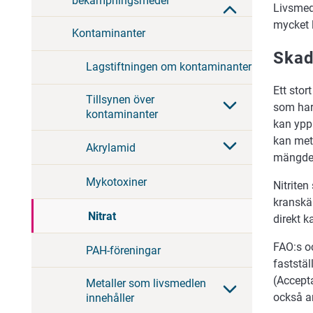
bekämpningsmedel
Livsmed
mycket l
Kontaminanter
Skad
Lagstiftningen om kontaminanter
Ett sto
Tillsynen över
som har
kontaminanter
kan ypp
kan meth
Akrylamid
mängden
Mykotoxiner
Nitriten
kranskä
Nitrat
direkt k
FAO:s 
PAH-föreningar
faststäl
(Accept
Metaller som livsmedlen
också a
innehåller