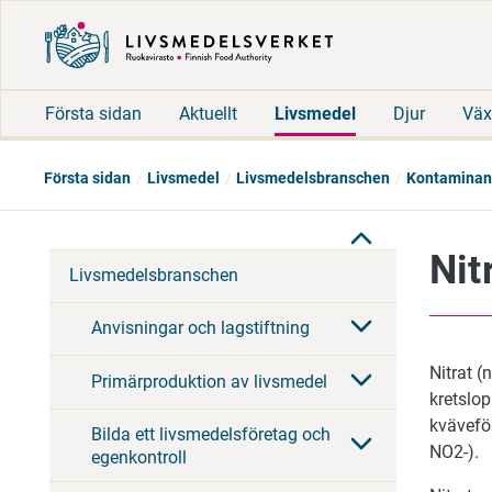
Första sidan
Aktuellt
Livsmedel
Djur
Väx
Första sidan
Livsmedel
Livsmedelsbranschen
Kontaminant
Nit
Livsmedelsbranschen
Anvisningar och lagstiftning
Nitrat (
Primärproduktion av livsmedel
kretslop
kväveför
Bilda ett livsmedelsföretag och
NO2-).
egenkontroll