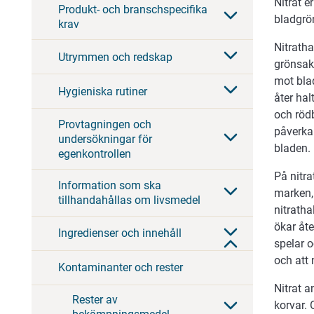
Nitrat e
Produkt- och branschspecifika
bladgrön
krav
Nitratha
Utrymmen och redskap
grönsake
mot blad
Hygieniska rutiner
åter hal
och rödb
Provtagningen och
påverkar
undersökningar för
bladen.
egenkontrollen
På nitra
Information som ska
marken,
tillhandahållas om livsmedel
nitratha
ökar åte
Ingredienser och innehåll
spelar 
och att 
Kontaminanter och rester
Nitrat a
Rester av
korvar. 