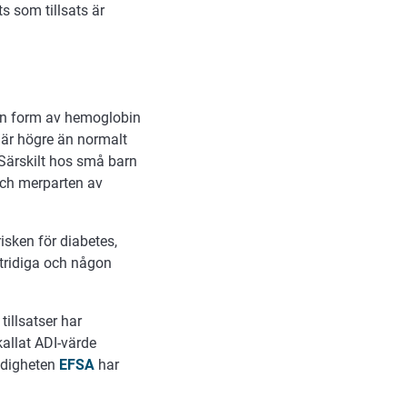
s som tillsats är
 en form av hemoglobin
 är högre än normalt
Särskilt hos små barn
och merparten av
isken för diabetes,
tridiga och någon
illsatser har
kallat ADI-värde
yndigheten
EFSA
har