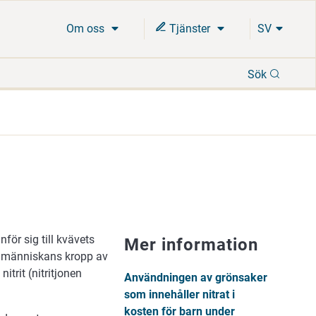
Om oss
Tjänster
SV
Sök
Sök
för sig till kvävets
Mer information
 i människans kropp av
trit (nitritjonen
Användningen av grönsaker
som innehåller nitrat i
kosten för barn under