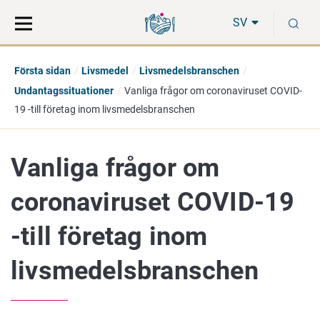
Gå
Sök
S
direkt
på
SV
till
hela
innehåll
webbplatsen
Första sidan
Livsmedel
Livsmedelsbranschen
Undantagssituationer
Vanliga frågor om coronaviruset COVID-
19 -till företag inom livsmedelsbranschen
Vanliga frågor om
coronaviruset COVID-19
-till företag inom
livsmedelsbranschen