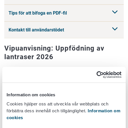
Tips för att bifoga en PDF-fil
Kontakt till användarstödet
Vipuanvisning: Uppfödning av
lantraser 2026
Publicerad: 12.2.2026
Läs
Miljöavtal om uppfödning av lantrasdjur 2026
innan
inlämnandet av ansökan.
Information om cookies
Avtalsperiodens längd är ett kalenderår 1.1–31.12.2026.
Cookies hjälper oss att utveckla vår webbplats och
Ansök om avtal och ersättning elektroniskt i Viputjänsten
förbättra dess innehåll och tillgänglighet.
Information om
senast
12.3.2026
.
cookies
Om avtal söks för flera djurslag eller -raser av lantras eller