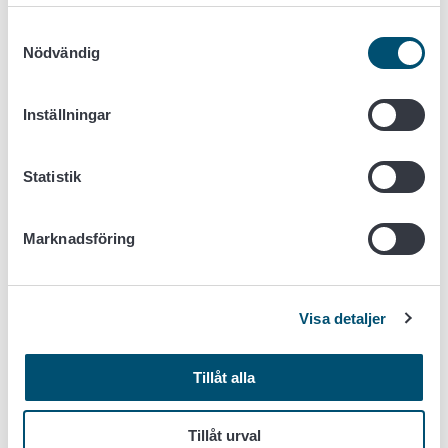
för en hönsflock registreras alla på samma ansökan.
Samtyckesval
Nödvändig
1. Ansökan om miljöavtal uppfödning av
lantrasdjur
Inställningar
2. Sökandens uppgifter
Statistik
3. Ansökningsuppgifter: nötkreatur
Marknadsföring
4. Ansökningsuppgifter: får
5. Ansökningsuppgifter: getter
Visa detaljer
6. Ansökningsuppgifter: hästar
Tillåt alla
7. Ansökningsuppgifter: lantrashöns
Tillåt urval