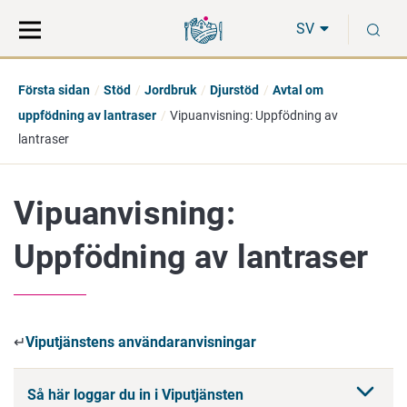
Gå
Sök
S
direkt
på
SV
till
hela
innehåll
webbplatsen
Första sidan
Stöd
Jordbruk
Djurstöd
Avtal om
uppfödning av lantraser
Vipuanvisning: Uppfödning av
lantraser
Vipuanvisning:
Uppfödning av lantraser
↵
Viputjänstens användaranvisningar
Så här loggar du in i Viputjänsten