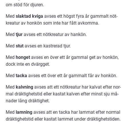
om stöd för dju­ren.
Med
slak­tad kvi­ga
av­ses ett högst fyra år gam­malt nöt­
kre­a­tur av hon­kön som inte har fått av­kom­ma.
Med
tjur
av­ses ett nöt­kre­a­tur av han­kön.
Med
stut
av­ses en ka­stre­rad tjur.
Med
hong­et
av­ses en över ett år gam­mal get av hon­kön,
dock inte en dvärg­get.
Med
tacka
av­ses ett över ett år gam­malt får av hon­kön.
Med
kalv­ning
av­ses att ett nöt­kre­a­tur har kal­vat ef­ter nor­
mal dräk­tig­hets­tid el­ler kas­tat kal­ven ef­ter minst sju må­
na­der lång dräk­tig­het.
Med
lam­ning
av­ses att en tacka har lam­mat ef­ter nor­mal
dräk­tig­hets­tid el­ler kas­tat lam­met un­der dräktighetsti­den.