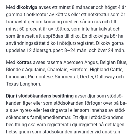
Med
di­ko­kvi­ga
av­ses ett minst 8 må­na­der och högst 4 år
gam­malt nöt­kre­a­tur av kött­ras el­ler ett nöt­kre­a­tur som är
fram­av­lat ge­nom kors­ning med en så­dan ras och till
minst 50 pro­cent är av kött­ras, som inte har kalvat och
som är av­sett att upp­fö­das till diko. En di­ko­kvi­ga bör ha
an­vänd­nings­sät­tet diko i nöt­djurs­re­gist­ret. Di­ko­kvi­gor­na
upp­de­las i 2 ål­ders­grup­per: 8–24 mån. och över 24 mån.
Med
kött­ras
av­ses ra­ser­na Aber­deen An­gus, Bel­gi­an Blue,
Blon­de d’Aqui­tai­ne, Cha­rolais, He­re­ford, Highland Catt­le,
Li­mou­sin, Pi­e­mon­te­se, Sim­men­tal, Dex­ter, Gal­lo­way och
Texas Long­horn.
Djur i stöd­sö­kan­dens be­sitt­ning
av­ser djur som stöd­sö­
kan­den äger el­ler som stöd­sö­kan­den för­fo­gar över på ba­
sis av hy­res- el­ler le­a­sing­av­tal el­ler som in­ne­has av stöd­
sö­kan­dens fa­mil­je­med­lem­mar. Ett djur i stödsökandens
be­sitt­ning ska vara re­gi­stre­rat i djur­re­gist­ret på det lä­gen­
hets­sig­num som stöd­sö­kan­den använ­der vid an­sö­kan