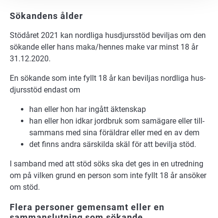
Sökandens ålder
Stödåret 2021 kan nordliga husdjursstöd beviljas om den
sökande eller hans maka/hennes make var minst 18 år
31.12.2020.
En sö­kan­de som inte fyllt 18 år kan be­vil­jas nord­li­ga hus­
djurs­stöd en­dast om
han el­ler hon har in­gått äk­ten­skap
han el­ler hon id­kar jord­bruk som sam­äga­re el­ler till­
sam­mans med sina för­äld­rar el­ler med en av dem
det finns and­ra sär­skil­da skäl för att be­vil­ja stöd.
I sam­band med att stöd söks ska det ges in en ut­red­ning
om på vil­ken grund en per­son som inte fyllt 18 år ansö­ker
om stöd.
Flera personer gemensamt eller en
sammanslutning som sökande