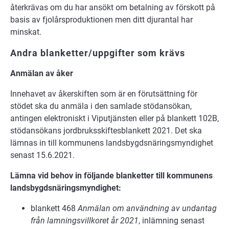
återkrävas om du har ansökt om betalning av förskott på
basis av fjolårsproduktionen men ditt djurantal har
minskat.
Andra blanketter/uppgifter som krävs
Anmälan av åker
Innehavet av åkerskiften som är en förutsättning för
stödet ska du anmäla i den samlade stödansökan,
antingen elektroniskt i Viputjänsten eller på blankett 102B,
stödansökans jordbruksskiftesblankett 2021. Det ska
lämnas in till kommunens landsbygdsnäringsmyndighet
senast 15.6.2021.
Läm­na vid be­hov in föl­jan­de blan­ket­ter till kom­mu­nens
lands­bygds­nä­rings­myn­dig­het:
blankett 468
Anmälan om användning av undantag
från lamningsvillkoret år 2021
, inlämning senast