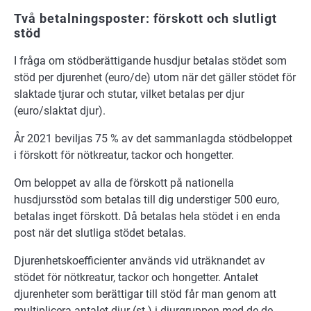
Två betalningsposter: förskott och slutligt
stöd
I fråga om stödberättigande husdjur betalas stödet som
stöd per djurenhet (euro/de) utom när det gäller stödet för
slaktade tjurar och stutar, vilket betalas per djur
(euro/slaktat djur).
År 2021 beviljas 75 % av det sammanlagda stödbeloppet
i förskott för nötkreatur, tackor och hongetter.
Om beloppet av alla de förskott på nationella
husdjursstöd som betalas till dig understiger 500 euro,
betalas inget förskott. Då betalas hela stödet i en enda
post när det slutliga stödet betalas.
Djurenhetskoefficienter används vid uträknandet av
stödet för nötkreatur, tackor och hongetter. Antalet
djurenheter som berättigar till stöd får man genom att
multiplicera antalet djur (st.) i djurgruppen med de de-