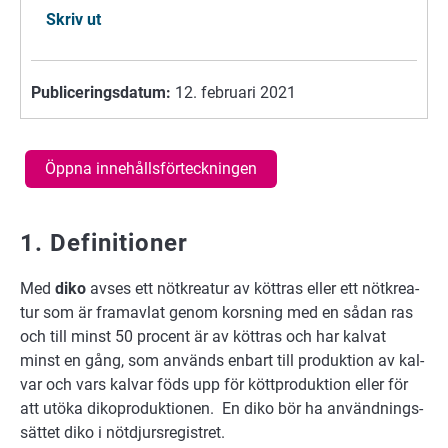
Skriv ut
Publiceringsdatum:
12. februari 2021
Öppna innehållsförteckningen
1. Definitioner
Med
diko
av­ses ett nöt­kre­a­tur av kött­ras el­ler ett nöt­kre­a­
tur som är fram­av­lat ge­nom kors­ning med en så­dan ras
och till minst 50 pro­cent är av kött­ras och har kal­vat
minst en gång, som an­vänds en­bart till pro­duk­tion av kal­
var och vars kal­var föds upp för kött­pro­duk­tion el­ler för
att ut­öka di­ko­pro­duk­tio­nen. En diko bör ha användnings­
sät­tet diko i nöt­djurs­re­gist­ret.