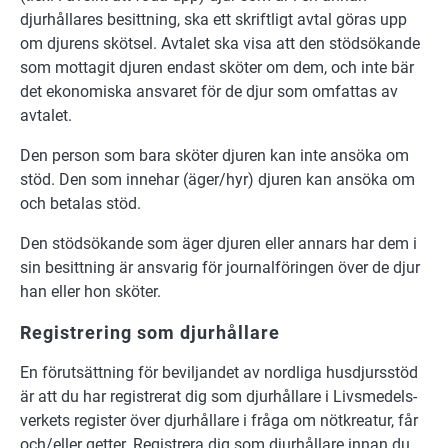
djurhållares besittning, ska ett skriftligt avtal göras upp
om djurens skötsel. Avtalet ska visa att den stödsökande
som mottagit djuren endast sköter om dem, och inte bär
det ekonomiska ansvaret för de djur som omfattas av
avtalet.
Den person som bara sköter djuren kan inte ansöka om
stöd. Den som innehar (äger/hyr) djuren kan ansöka om
och betalas stöd.
Den stödsökande som äger djuren eller annars har dem i
sin besittning är ansvarig för journalföringen över de djur
han eller hon sköter.
Registrering som djurhållare
En för­ut­sätt­ning för be­vil­jan­det av nord­li­ga hus­djurs­stöd
är att du har re­gi­stre­rat dig som djur­hål­la­re i Livsmedels­
ver­kets re­gis­ter över djur­hål­la­re i frå­ga om nöt­kre­a­tur, får
och/el­ler get­ter. Re­gi­stre­ra dig som djur­hål­la­re in­nan du