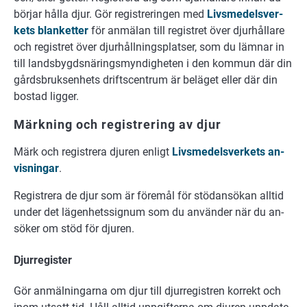
bör­jar hål­la djur. Gör re­gi­stre­ring­en med
Livs­me­dels­ver­
kets blan­ket­ter
för an­mä­lan till re­gist­ret över djur­hål­la­re
och re­gist­ret över djur­håll­nings­plat­ser, som du läm­nar in
till lands­bygds­nä­rings­myn­dig­he­ten i den kom­mun där din
gårds­bruksen­hets drift­scen­trum är be­lä­get el­ler där din
bo­stad lig­ger.
Märkning och registrering av djur
Märk och re­gi­stre­ra dju­ren en­ligt
Livs­me­dels­ver­kets an­
vis­ning­ar
.
Re­gi­stre­ra de djur som är fö­re­mål för stö­dan­sö­kan all­tid
un­der det lä­gen­hets­sig­num
som du an­vän­der när du an­
sö­ker om stöd för dju­ren.
Djurregister
Gör an­mäl­ning­ar­na om djur till djur­re­gist­ren kor­rekt och