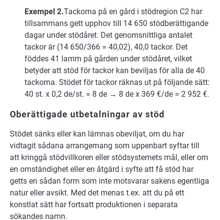
Ex­em­pel 2.
Tackorna på en gård i stödregion C2 har
tillsammans gett upphov till 14 650 stödberättigande
dagar under stödåret. Det genomsnittliga antalet
tackor är (14 650/366 = 40,02), 40,0 tackor. Det
föddes 41 lamm på gården under stödåret, vilket
betyder att stöd för tackor kan beviljas för alla de 40
tackorna. Stödet för tackor räknas ut på följande sätt:
40 st. x 0,2 de/st. = 8 de → 8 de x 369 €/de = 2 952 €.
Oberättigade utbetalningar av stöd
Stödet sänks eller kan lämnas obeviljat, om du har
vidtagit sådana arrangemang som uppenbart syftar till
att kringgå stödvillkoren eller stödsystemets mål, eller om
en omständighet eller en åtgärd i syfte att få stöd har
getts en sådan form som inte motsvarar sakens egentliga
natur eller avsikt. Med det menas t.ex. att du på ett
konstlat sätt har fortsatt produktionen i separata
sökandes namn.