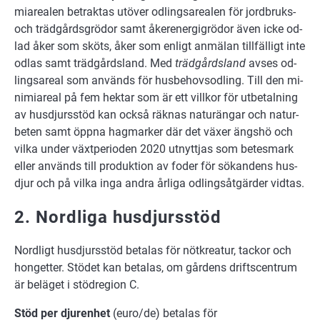
mi­a­re­a­len be­trak­tas ut­över od­lings­are­a­len för jordbruks-
och träd­gårds­grö­dor samt åke­r­e­ner­gi­grö­dor även icke od­
lad åker som sköts, åker som en­ligt anmälan till­fäl­ligt inte
od­las samt träd­gårds­land. Med
träd­gårds­land
av­ses od­
lings­are­al som an­vänds för husbe­hovs­od­ling. Till den mi­
ni­mi­a­re­al på fem hek­tar som är ett vill­kor för ut­be­tal­ning
av hus­djurs­stöd kan ock­så räk­nas na­tur­äng­ar och na­tur­
be­ten samt öpp­na hag­mar­ker där det väx­er ängs­hö och
vil­ka un­der växtperi­o­den 2020 ut­nytt­jas som be­tes­mark
el­ler an­vänds till pro­duk­tion av fo­der för sö­kan­dens hus­
djur och på vil­ka inga and­ra år­li­ga od­lings­åt­gär­der vid­tas.
2. Nordliga husdjursstöd
Nord­ligt hus­djurs­stöd be­ta­las för nöt­kre­a­tur, tack­or och
hon­get­ter. Stö­det kan be­ta­las, om går­dens driftscentrum
är be­lä­get i stöd­re­gi­on C.
Stöd per dju­ren­het
(euro/de) be­ta­las för