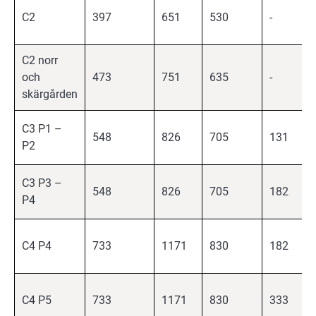
C2
397
651
530
-
C2 norr
och
473
751
635
-
skärgården
C3 P1 –
548
826
705
131
P2
C3 P3 –
548
826
705
182
P4
C4 P4
733
1171
830
182
C4 P5
733
1171
830
333