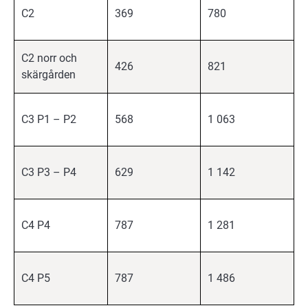
C2
369
780
C2 norr och
426
821
skärgården
C3 P1 – P2
568
1 063
C3 P3 – P4
629
1 142
C4 P4
787
1 281
C4 P5
787
1 486