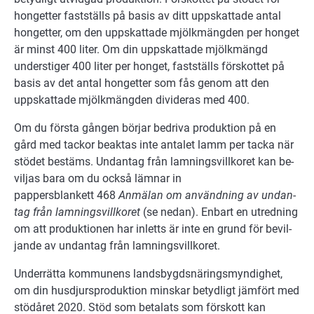
hongetter fastställs på basis av ditt uppskattade antal
hongetter, om den uppskattade mjölkmängden per honget
är minst 400 liter. Om din uppskattade mjölkmängd
understiger 400 liter per honget, fastställs förskottet på
basis av det antal hongetter som fås genom att den
uppskattade mjölkmängden divideras med 400.
Om du förs­ta gång­en bör­jar be­dri­va pro­duk­tion på en
gård med tack­or be­ak­tas inte an­ta­let lamm per tacka när
stö­det be­stäms. Un­dan­tag från lam­nings­vill­ko­ret kan be­
vil­jas bara om du ock­så läm­nar in
pappersblankett 468
An­mä­lan om an­vänd­ning av un­dan­
tag från lam­nings­vill­ko­ret
(se ne­dan). En­bart en utredning
om att pro­duk­tio­nen har in­letts är inte en grund för be­vil­
jan­de av un­dan­tag från lam­nings­vill­ko­ret.
Underrätta kommunens landsbygdsnäringsmyndighet,
om din husdjursproduktion minskar betydligt jämfört med
stödåret 2020. Stöd som betalats som förskott kan