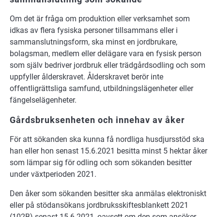
Om det är fråga om produktion eller verksamhet som
idkas av flera fysiska personer tillsammans eller i
sammanslutningsform, ska minst en jordbrukare,
bolagsman, medlem eller delägare vara en fysisk person
som själv bedriver jordbruk eller trädgårdsodling och som
uppfyller ålderskravet. Ålderskravet berör inte
offentligrättsliga samfund, utbildningslägenheter eller
fängelselägenheter.
Gårdsbruksenheten och innehav av åker
För att sökanden ska kunna få nordliga husdjursstöd ska
han eller hon senast 15.6.2021 besitta minst 5 hektar åker
som lämpar sig för odling och som sökanden besitter
under växtperioden 2021.
Den åker som sökanden besitter ska anmälas elektroniskt
eller på stödansökans jordbruksskiftesblankett 2021
(102B) senast 15.6.2021, oavsett om den som ansöker