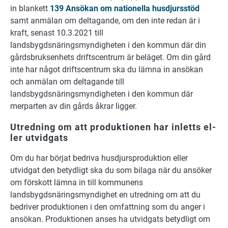
in blankett
139 Ansökan om nationella husdjursstöd
samt anmälan om deltagande, om den inte redan är i
kraft, senast 10.3.2021 till
landsbygdsnäringsmyndigheten i den kommun där din
gårdsbruksenhets driftscentrum är beläget. Om din gård
inte har något driftscentrum ska du lämna in ansökan
och anmälan om deltagande till
landsbygdsnäringsmyndigheten i den kommun där
merparten av din gårds åkrar ligger.
Ut­red­ning om att pro­duk­tio­nen har in­letts el­
ler ut­vid­gats
Om du har börjat bedriva husdjursproduktion eller
utvidgat den betydligt ska du som bilaga när du ansöker
om förskott lämna in till kommunens
landsbygdsnäringsmyndighet en utredning om att du
bedriver produktionen i den omfattning som du anger i
ansökan. Produktionen anses ha utvidgats betydligt om