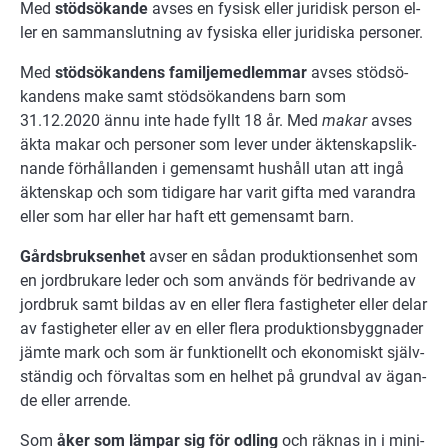
Med
stöd­sö­kan­de
av­ses en fy­sisk el­ler ju­ri­disk per­son el­
ler en sam­man­slut­ning av fy­sis­ka el­ler ju­ri­dis­ka perso­ner.
Med
stöd­sö­kan­dens fa­mil­je­med­lem­mar
av­ses stöd­sö­
kan­dens make samt stöd­sö­kan­dens barn som
31.12.2020 än­nu inte hade fyllt 18 år. Med
ma­kar
av­ses
äk­ta ma­kar och per­so­ner som le­ver un­der äktenskaps­lik­
nan­de för­hål­lan­den i ge­men­samt hus­håll utan att in­gå
äk­ten­skap och som ti­di­ga­re har va­rit gif­ta med var­and­ra
el­ler som har el­ler har haft ett ge­men­samt barn.
Gårds­bruksen­het
av­ser en så­dan pro­duk­tions­en­het som
en jord­bru­ka­re le­der och som an­vänds för bedrivande av
jord­bruk samt bil­das av en el­ler fle­ra fas­tig­he­ter el­ler de­lar
av fas­tig­he­ter el­ler av en el­ler fle­ra pro­duk­tions­bygg­na­der
jäm­te mark och som är funk­tio­nellt och eko­no­miskt själv­
stän­dig och för­val­tas som en hel­het på grund­val av ägan­
de el­ler ar­ren­de.
Som
åker som läm­par sig för od­ling
och räk­nas in i mi­ni­