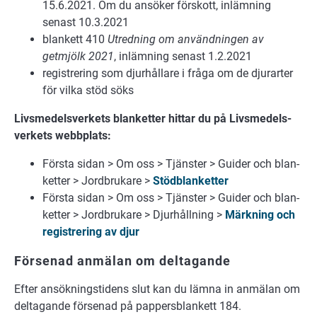
15.6.2021. Om du ansöker förskott, inlämning
senast 10.3.2021
blankett 410
Utredning om användningen av
getmjölk 2021
, inlämning senast 1.2.2021
registrering som djurhållare i fråga om de djurarter
för vilka stöd söks
Livs­me­dels­ver­kets blan­ket­ter hit­tar du på Livs­me­dels­
ver­kets webb­plats:
Förs­ta si­dan > Om oss > Tjäns­ter > Gui­der och blan­
ket­ter > Jord­bru­ka­re >
Stöd­blan­ket­ter
Förs­ta si­dan > Om oss > Tjäns­ter > Gui­der och blan­
ket­ter > Jord­bru­ka­re > Djur­håll­ning >
Märk­ning och
registre­ring av djur
Försenad anmälan om deltagande
Efter ansökningstidens slut kan du lämna in anmälan om
deltagande försenad på pappersblankett 184.