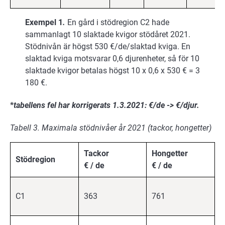
Ex­em­pel 1
.
En gård i stödregion C2 hade
sammanlagt 10 slaktade kvigor stödåret 2021.
Stödnivån är högst 530 €/de/slaktad kviga. En
slaktad kviga motsvarar 0,6 djurenheter, så för 10
slaktade kvigor betalas högst 10 x 0,6 x 530 € = 3
180 €.
*
tabellens fel har korrigerats 1.3.2021: €/de
-> €/djur.
Tabell 3. Maximala stödnivåer år 2021 (tackor, hongetter)
Tackor
Hongetter
Stödregion
€ / de
€ / de
C1
363
761