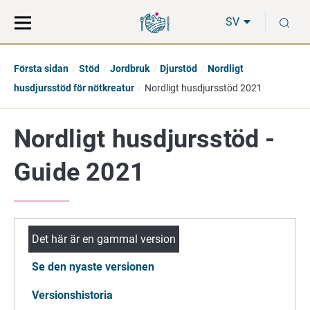
Gå
Sök
S
direkt
på
SV
till
hela
innehåll
webbplatsen
Första sidan
Stöd
Jordbruk
Djurstöd
Nordligt
husdjursstöd för nötkreatur
Nordligt husdjursstöd 2021
Nordligt husdjursstöd -
Guide 2021
Det här är en gammal version
Se den nyaste versionen
Versionshistoria