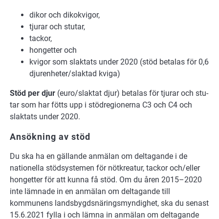
di­kor och di­ko­kvi­gor,
tju­rar och stu­tar,
tack­or,
hon­get­ter och
kvi­gor som slak­tats un­der 2020 (stöd be­ta­las för 0,6
dju­ren­he­ter/slak­tad kvi­ga)
Stöd per djur
(euro/slak­tat djur) be­ta­las för tju­rar och stu­
tar som har fötts upp i stöd­re­gi­o­ner­na C3 och C4 och
slak­tats un­der 2020.
An­sök­ning av stöd
Du ska ha en gällande anmälan om deltagande i de
nationella stödsystemen för nötkreatur, tackor och/eller
hongetter för att kunna få stöd. Om du åren 2015–2020
inte lämnade in en anmälan om deltagande till
kommunens landsbygdsnäringsmyndighet, ska du senast
15.6.2021 fylla i och lämna in anmälan om deltagande