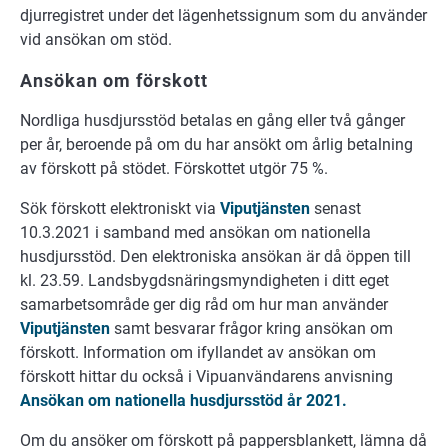
djurregistret under det lägenhetssignum som du använder
vid ansökan om stöd.
An­sö­kan om för­skott
Nord­li­ga hus­djurs­stöd be­ta­las en gång el­ler två gång­er
per år, be­ro­en­de på om du har an­sökt om år­lig betalning
av för­skott på stö­det. För­skot­tet ut­gör 75 %.
Sök förskott elektroniskt via
Viputjänsten
senast
10.3.2021 i samband med ansökan om nationella
husdjursstöd. Den elektroniska ansökan är då öppen till
kl. 23.59. Landsbygdsnäringsmyndigheten i ditt eget
samarbetsområde ger dig råd om hur man använder
Viputjänsten
samt besvarar frågor kring ansökan om
förskott. Information om ifyllandet av ansökan om
förskott hittar du också i Vipuanvändarens anvisning
Ansökan om nationella husdjursstöd år 2021.
Om du ansöker om förskott på pappersblankett, lämna då