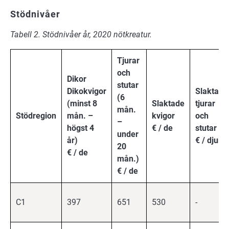
Stödnivåer
Tabell 2. Stödnivåer år, 2020 nötkreatur.
Tjurar
och
Dikor
stutar
Dikokvigor
Slaktade
(6
(minst 8
Slaktade
tjurar
mån.
Stödregion
mån. –
kvigor
och
–
högst 4
€ / de
stutar
under
år)
€ / djur*
20
€ / de
mån.)
€ / de
C1
397
651
530
-