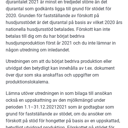
djurantalet 2021 är minst en tredjedel större än det
djurantal som godkänts ligga till grund för stödet för
2020. Grunden för fastställande av förskott på
husdjursstödet är det djurantal på basis av vilket 2020 års
nationella husdjursstöd betalades. Förskott kan inte
betalas till dig om du har börjat bedriva
husdjursproduktion först år 2021 och du inte lämnar in
någon utredning om inledandet.
Utredningen om att du börjat bedriva produktion eller
utvidgat den betydligt kan innehålla av t.ex. dokument
över djur som ska anskaffas och uppgifter om
produktionslokalerna.
Lämna utöver utredningen in som bilaga till ansökan
också en uppskattning av den mjölkmängd under
perioden 1.1–31.12.20212021 som är godtagbar som
grund för fastställande av stödet, om du ansöker om
förskott på stöd för hongetter på basis av en uppskattad,
betydligt utvidgad produktion. Förskottet på stödet för