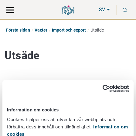
Gå
Sök
S
direkt
på
SV
till
hela
innehåll
webbplatsen
Första sidan
Växter
Import och export
Utsäde
Utsäde
Import av utsäde
Export av utsäde
EU:s inre marknad av utsäde
Beställning av frön från webben
(som privatperson
Information om cookies
för eget bruk)
Cookies hjälper oss att utveckla vår webbplats och
Import av frön som bagage
(som privatperson för
förbättra dess innehåll och tillgänglighet.
Information om
eget bruk)
cookies