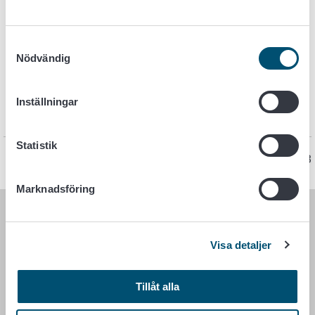
Samtyckesval
Nödvändig
Nyckelord
Inställningar
Växthälsa - import och export
Statistik
Sidan har senast uppdaterats 19.12.2023
Marknadsföring
LIVSMEDELSVERKET
Visa detaljer
PB 100
00027 LIVSMEDELSVERKET
Tillåt alla
Kontaktuppgifter