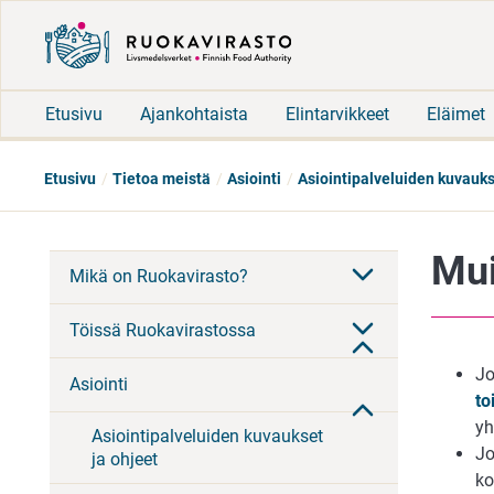
Etusivu
Ajankohtaista
Elintarvikkeet
Eläimet
Etusivu
Tietoa meistä
Asiointi
Asiointipalveluiden kuvauks
Mui
Mikä on Ruokavirasto?
Töissä Ruokavirastossa
Jo
Asiointi
to
yh
Asiointipalveluiden kuvaukset
Jo
ja ohjeet
ko