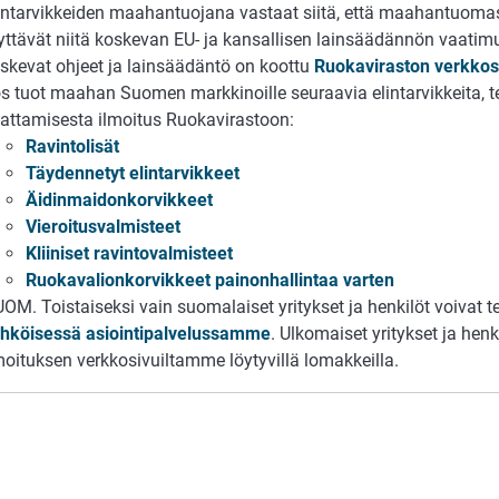
intarvikkeiden maahantuojana vastaat siitä, että maahantuomasi
yttävät niitä koskevan EU- ja kansallisen lainsäädännön vaatimuk
skevat ohjeet ja lainsäädäntö on koottu
Ruokaviraston verkkosi
s tuot maahan Suomen markkinoille seuraavia elintarvikkeita, te
attamisesta ilmoitus Ruokavirastoon:
Ravintolisät
Täydennetyt elintarvikkeet
Äidinmaidonkorvikkeet
Vieroitusvalmisteet
Kliiniset ravintovalmisteet
Ruokavalionkorvikkeet painonhallintaa varten
OM. Toistaiseksi vain suomalaiset yritykset ja henkilöt voivat 
hköisessä asiointipalvelussamme
. Ulkomaiset yritykset ja henk
moituksen verkkosivuiltamme löytyvillä lomakkeilla.