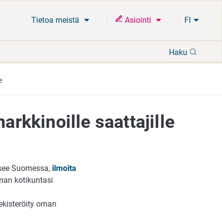
Tietoa meistä
Asiointi
FI
Hae
Haku
e
arkkinoille saattajille
itsee Suomessa,
ilmoita
man kotikuntasi
rekisteröity oman