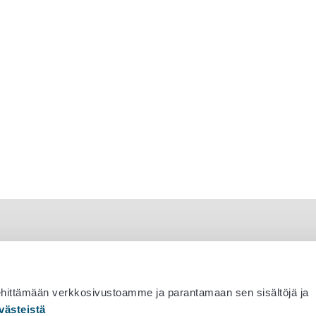
ehittämään verkkosivustoamme ja parantamaan sen sisältöjä ja
västeistä