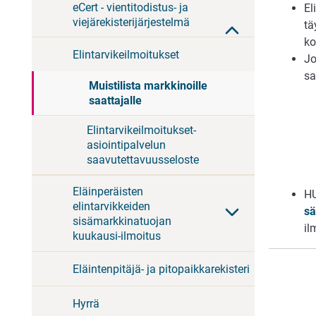
eCert - vientitodistus- ja
El
viejärekisterijärjestelmä
tä
ko
Elintarvikeilmoitukset
Jo
sa
Muistilista markkinoille
saattajalle
Elintarvikeilmoitukset-
asiointipalvelun
saavutettavuusseloste
Eläinperäisten
HU
elintarvikkeiden
sä
sisämarkkinatuojan
il
kuukausi-ilmoitus
Eläintenpitäjä- ja pitopaikkarekisteri
Hyrrä