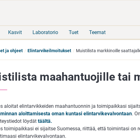
Siirry
Siirry
suoraan
koko
sisältöön
sivuston
hakuun
Kasvit
Laboratorio
Tuet
Teemat
et ja ohjeet
Elintarvikeilmoitukset
Muistilista markkinoille saattajall
stilista maahantuojille tai m
s aloitat elintarvikkeiden maahantuonnin ja toimipaikkasi sija
iminnan aloittamisesta oman kuntasi elintarvikevalvontaan
. O
teystiedot löydät
täältä.
s toimipaikkasi ei sijaitse Suomessa, riittää, että toimintasi on 
timaasi elintarvikevalvontaan.