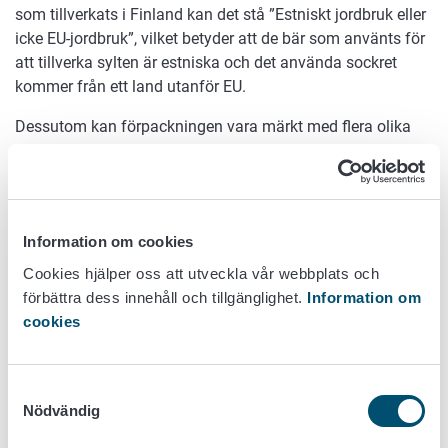
som tillverkats i Finland kan det stå ”Estniskt jordbruk eller
icke EU-jordbruk”, vilket betyder att de bär som använts för
att tillverka sylten är estniska och det använda sockret
kommer från ett land utanför EU.
Dessutom kan förpackningen vara märkt med flera olika
ekomärken som kan användas frivilligt. Det finländska
Solmärket kan fortfarande användas tillsammans med
Europalövet.
Endast vissa tillsatser får användas
Information om cookies
Cookies hjälper oss att utveckla vår webbplats och
Det är viktigt att de ekologiska produkterna markeras på ett
förbättra dess innehåll och tillgänglighet.
Information om
tydligt sätt, eftersom den ekologiska produktionen är
cookies
noggrant reglerad. Till exempel endast noggrant
begränsade tillsatser får användas i ekologiska produkter
och endast i vissa produktgrupper. Det är till exempel inte
Samtyckesval
Nödvändig
tillåtet att använda färgämnen eller aromförstärkare,
såsom natriumglutamat, i ekologiska produkter. Alla