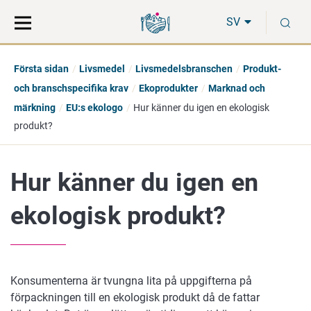
Gå
Sök
S
direkt
på
SV
till
hela
innehåll
webbplatsen
Första sidan
Livsmedel
Livsmedelsbranschen
Produkt-
och branschspecifika krav
Ekoprodukter
Marknad och
märkning
EU:s ekologo
Hur känner du igen en ekologisk
produkt?
Hur känner du igen en
ekologisk produkt?
Konsumenterna är tvungna lita på uppgifterna på
förpackningen till en ekologisk produkt då de fattar