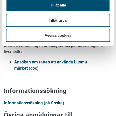
Ekokontrollblanket 9b (pdf)
Tillåt alla
Tillåt urval
Luomu-märket
Ansökan riktas till Livsmedelsverket. Du behöver inte
Avvisa cookies
ansöka om lov att ansöka om lov att använda europalövet,
utan den märkningen är obligatorisk på de ekologiska
livsmedlen
Ansökan om rätten att använda Luomu-
märket (doc)
Informationssökning
Informationssökning (på finska)
Övriga anmälningar till