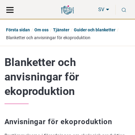
Gå
Sök
S
direkt
på
SV
till
hela
innehåll
webbplatsen
Första sidan
Om oss
Tjänster
Guider och blanketter
Blanketter och anvisningar för ekoproduktion
Blanketter och
anvisningar för
ekoproduktion
Anvisningar för ekoproduktion