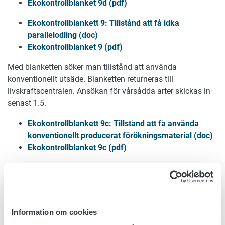
Ekokontrollblanket 9d (pdf)
Ekokontrollblankett 9: Tillstånd att få idka
parallelodling (doc)
Ekokontrollblanket 9 (pdf)
Med blanketten söker man tillstånd att använda
konventionellt utsäde. Blanketten returneras till
livskraftscentralen. Ansökan för vårsådda arter skickas in
senast 1.5.
Ekokontrollblankett 9c: Tillstånd att få använda
konventionellt producerat förökningsmaterial (doc)
Ekokontrollblanket 9c (pdf)
Eller använd dej av elektroniska tjänsten Touko
Touko-tjänsten / elektronisk tjänst
E-tjänsten kan användas av som omfattas av ekotillsynen.
Information om cookies