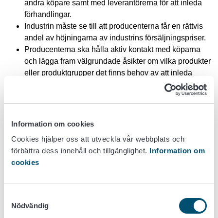
andra köpare samt med leverantörerna för att inleda
förhandlingar.
Industrin måste se till att producenterna får en rättvis
andel av höjningarna av industrins försäljningspriser.
Producenterna ska hålla aktiv kontakt med köparna
och lägga fram välgrundade åsikter om vilka produkter
eller produktgrupper det finns behov av att inleda
förhandlingar om.
Utvecklande av avtalsstrukturerna
Information om cookies
Det finns skäl att vidareutveckla avtalsstrukturerna. De
villkor som bestämmer prisjusteringarna i avtalen inom
Cookies hjälper oss att utveckla vår webbplats och
livsmedelskedjan varierar avsevärt. Ofta har det i avtalen
förbättra dess innehåll och tillgänglighet.
Information om
inte angetts tydligt i vilka situationer och på vilket sätt
cookies
priserna kan justeras. I synnerhet när det gäller
livsmedelskedjans långvariga leveransavtal till fasta priser
vore det viktigt att inkludera tydliga och på förhand bestämda
Samtyckesval
Nödvändig
villkor för prisjusteringar i avtalet.