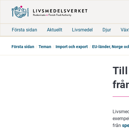
Första sidan
Aktuellt
Livsmedel
Djur
Väx
Första sidan
Teman
Import och export
EU-länder, Norge o
Til
frå
Livsmede
exempel
från
spe