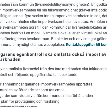
heten i sin kommun (livsmedelstillsynsmyndigheten). En godkä
 importverksamheten till sin tillsynsmyndighet (kräver inte go
iftligen senast fyra veckor innan importverksamheten inleds, de
ar i verksamheten eller importverksamheten avslutas. Anmälan
elsverksamheten görs till den kommun där livsmedelslokalen ä
eten bedrivs i en mobil livsmedelslokal eller en virtuell lokal an
elsföretagarens hemkommun. Blanketter och anvisningar gälla
mmunala myndigheternas webbplatser.
Kontaktuppgifter till 
garens egenkontroll ska omfatta också import av
marknaden
av animaliska livsmedel från den inre marknaden ska inkluderas 
roll och följande uppgifter ska ta i beaktande
r anmälningar gällande importverksamheten upprättas
ntrollen av försändelser som tas emot
gärder som vidtas vid förekommande missförhållanden
 plan för provtagning och forskning