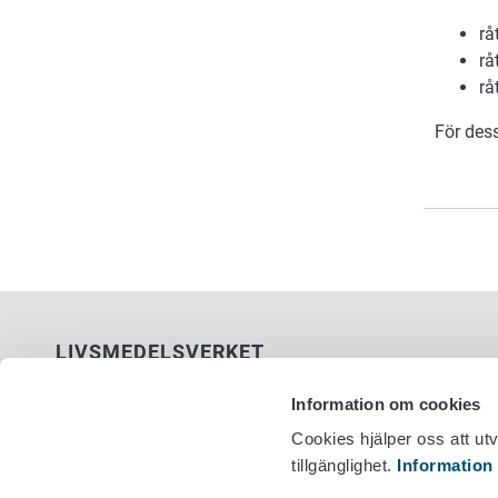
rå
rå
rå
För des
LIVSMEDELSVERKET
PB 100
Information om cookies
00027 LIVSMEDELSVERKET
Cookies hjälper oss att ut
tillgänglighet.
Information
Kontaktuppgifter
Växel +358