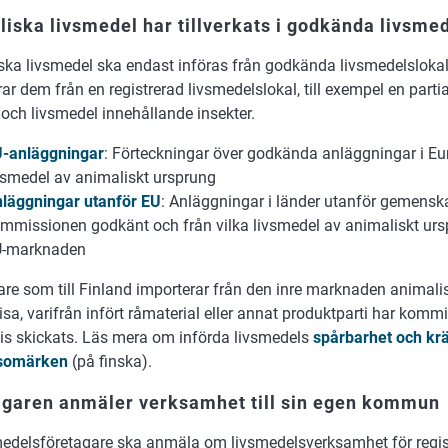
iska livsmedel har tillverkats i godkända livsme
ska livsmedel ska endast införas från godkända livsmedelsloka
ar dem från en registrerad livsmedelslokal, till exempel en parti
och livsmedel innehållande insekter.
-anläggningar
: Förteckningar över godkända anläggningar i E
vsmedel av animaliskt ursprung
läggningar utanför EU
: Anläggningar i länder utanför gemens
mmissionen godkänt och från vilka livsmedel av animaliskt urspr
U-marknaden
are som till Finland importerar från den inre marknaden animali
sa, varifrån infört råmaterial eller annat produktparti har kommi
vis skickats. Läs mera om införda livsmedels
spårbarhet och krä
lsomärken
(på finska).
agaren anmäler verksamhet till sin egen kommun
medelsföretagare ska anmäla om livsmedelsverksamhet för regis