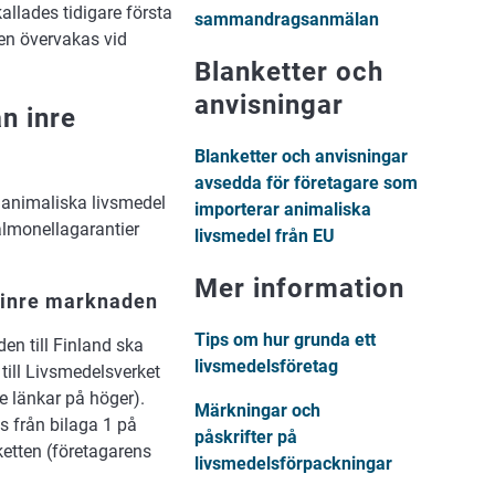
llades tidigare första
sammandragsanmälan
en övervakas vid
Blanketter och
anvisningar
n inre
Blanketter och anvisningar
avsedda för företagare som
 animaliska livsmedel
importerar animaliska
almonellagarantier
livsmedel från EU
Mer information
 inre marknaden
Tips om hur grunda ett
en till Finland ska
livsmedelsföretag
ll Livsmedelsverket
 länkar på höger).
Märkningar och
s från bilaga 1 på
påskrifter på
ketten (företagarens
livsmedelsförpackningar