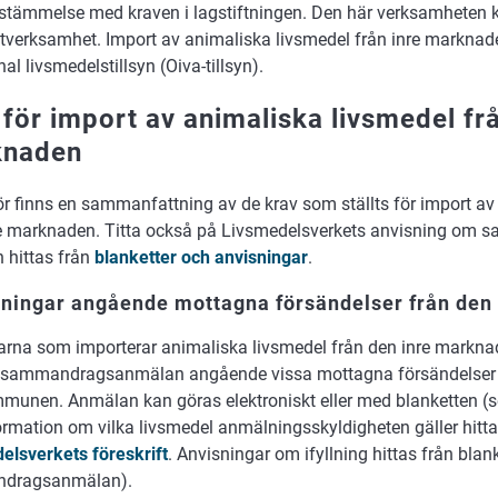
stämmelse med kraven i lagstiftningen. Den här verksamheten ka
verksamhet. Import av animaliska livsmedel från inre marknad
 livsmedelstillsyn (Oiva-tillsyn).
 för import av animaliska livsmedel frå
knaden
r finns en
sammanfattning av de krav som ställts för import av
re marknaden. Titta också på Livsmedelsverkets anvisning om s
 hittas från
blanketter och anvisningar
.
ningar angående mottagna försändelser från den
arna som importerar animaliska livsmedel från den inre marknad
 sammandragsanmälan angående vissa mottagna försändelser ti
munen. Anmälan kan göras elektroniskt eller med blanketten (se
ormation om vilka livsmedel anmälningsskyldigheten gäller hitta
elsverkets föreskrift
. Anvisningar om ifyllning hittas från blan
dragsanmälan).