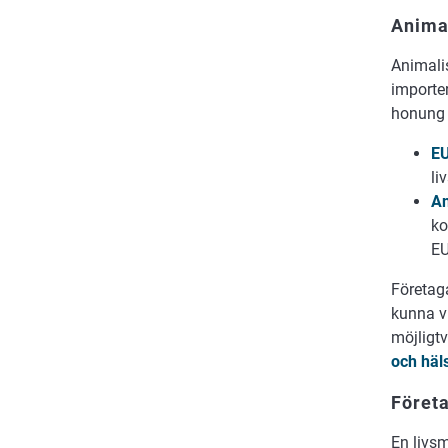
Animal
Animali
importer
honung 
EU
li
An
ko
E
Företag
kunna vi
möjligt
och hä
Föret
En livs