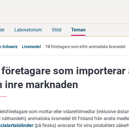
Gå
Sök
direkt
på
till
hela
innehåll
webbplatsen
ter
Laboratorium
Stöd
Teman
ch Schweiz
Livsmedel
Till företagare som inför animaliska livsmedel
l företagare som importerar
n inre marknaden
lsföretagare som mottar eller vidareförmedlar (inklusive distansf
 näthandeln) animaliska livsmedel till Finland från andra medl
cialavtalsländer
(på finska) ansvarar för sina produkters säker