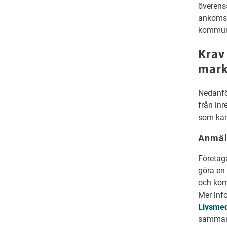
överens
ankomst
kommunal
Krav
mar
Nedanfö
från in
som kan
Anmäl
Företag
göra en
och kom
Mer inf
Livsmed
samman