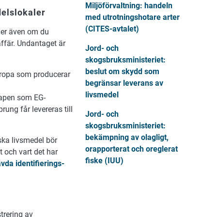
Miljöförvaltning: handeln
delslokaler
med utrotningshotare arter
(CITES-avtalet)
ler även om du
affär. Undantaget är
Jord- och
skogsbruksministeriet:
beslut om skydd som
uropa som producerar
begränsar leverans av
livsmedel
kapen som EG-
ung får levereras till
Jord- och
skogsbruksministeriet
:
bekämpning av olagligt,
ska livsmedel bör
orapporterat och oreglerat
t och vart det har
fiske (IUU)
vda identifierings-
trering av