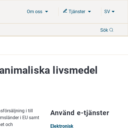
Om oss
Tjänster
SV
Sök
Sök
 animaliska livsmedel
örsäljning i till
Använd e-tjänster
emsländer i EU samt
het och
Elektronisk