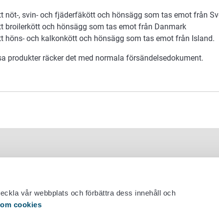
tt nöt-, svin- och fjäderfäkött och hönsägg som tas emot från S
tt broilerkött och hönsägg som tas emot från Danmark
tt höns- och kalkonkött och hönsägg som tas emot från Island.
sa produkter räcker det med normala försändelsedokument.
veckla vår webbplats och förbättra dess innehåll och
 om cookies
 29 530 0400