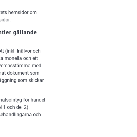
rkets hemsidor om
sidor.
ntier gällande
t (inkl. Inälvor och
almonella och ett
 överensstämma med
nnat dokument som
läggning som skickar
hälsointyg för handel
 1 och del 2).
sehandlingarna och