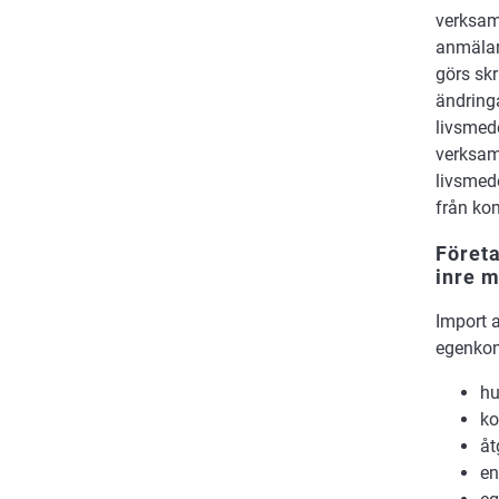
verksam
anmälar
görs skr
ändring
livsmed
verksamh
livsmed
från ko
Företa
inre 
Import 
egenkont
hu
ko
åt
en