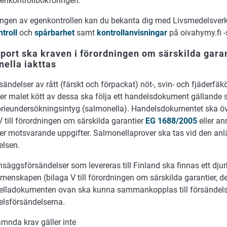
enkontrollbokföringen.
ringen av egenkontrollen kan du bekanta dig med Livsmedelsve
troll
och
spårbarhet
samt
kontrollanvisningar
på oivahymy.fi -
port ska kraven i förordningen om särskilda gara
ella iakttas
ändelser av rått (färskt och förpackat) nöt-, svin- och fjäderfäköt
ler malet kött av dessa ska följa ett
handelsdokument gällande s
orieundersökningsintyg (salmonella). Handelsdokumentet ska
V till förordningen om särskilda garantier
EG 1688/2005
eller a
ler motsvarande uppgifter. Salmonellaprover ska tas vid den an
elsen.
äggsförsändelser som levereras till Finland ska finnas ett djur
enskapen (bilaga V till förordningen om särskilda garantier, del
lladokumenten ovan ska kunna sammankopplas till försändel
elsförsändelserna.
mnda krav gäller inte