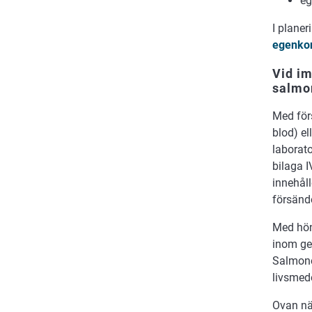
eg
I plane
egenkon
Vid im
salmon
Med förs
blod) el
laborat
bilaga I
innehål
försänd
Med höns
inom gem
Salmone
livsmed
Ovan nä