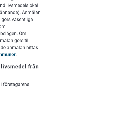
nd livsmedelslokal
dkännande). Anmälan
t görs väsentliga
 om
r belägen. Om
mälan görs till
nde anmälan hittas
kommuner
.
 livsmedel från
i företagarens