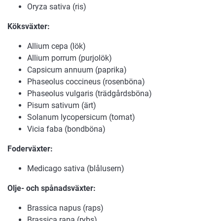
Oryza sativa (ris)
Köksväxter:
Allium cepa (lök)
Allium porrum (purjolök)
Capsicum annuum (paprika)
Phaseolus coccineus (rosenböna)
Phaseolus vulgaris (trädgårdsböna)
Pisum sativum (ärt)
Solanum lycopersicum (tomat)
Vicia faba (bondböna)
Foderväxter:
Medicago sativa (blålusern)
Olje- och spånadsväxter:
Brassica napus (raps)
Brassica rapa (rybs)