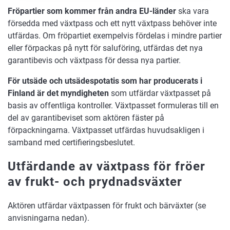
Fröpartier som kommer från andra EU-länder
ska vara
försedda med växtpass och ett nytt växtpass behöver inte
utfärdas. Om fröpartiet exempelvis fördelas i mindre partier
eller förpackas på nytt för saluföring, utfärdas det nya
garantibevis och växtpass för dessa nya partier.
För utsäde och utsädespotatis som har
producerats i
Finland
är det myndigheten
som utfärdar växtpasset på
basis av offentliga kontroller. Växtpasset formuleras till en
del av garantibeviset som aktören fäster på
förpackningarna. Växtpasset utfärdas huvudsakligen i
samband med certifieringsbeslutet.
Utfärdande av växtpass för fröer
av frukt- och prydnadsväxter
Aktören utfärdar växtpassen för frukt och bärväxter (se
anvisningarna nedan).