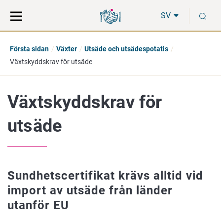
Gå
Sök
S
direkt
på
SV
till
hela
innehåll
webbplatsen
Första sidan
Växter
Utsäde och utsädespotatis
Växtskyddskrav för utsäde
Växtskyddskrav för
utsäde
Sundhetscertifikat krävs alltid vid
import av utsäde från länder
utanför EU