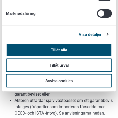
konsumenter.
Ett växtpass för dock finnas på fröer som säljs till
Marknadsföring
konsumenter. Även i dessa fall ska växtpasset vara
kravenligt och aktören som utfärdar växtpasset ska
ha tillstånd att utfärda växtpass.
Visa detaljer
Utfärdande av växtpass för utsäde
av stråsäd, vall- och foderväxter,
Tillåt alla
olje- och spånadsväxter samt
grönsaksväxter och utsädespotatis
Tillåt urval
Fröpartier som har importerats från länder utanför EU
Avvisa cookies
Myndigheten utfärdar växtpasset i samband med
garantibeviset eller
Aktören utfärdar själv växtpasset om ett garantibevis
inte ges (fröpartier som importeras försedda med
OECD- och ISTA -intyg). Se anvisningarna nedan.