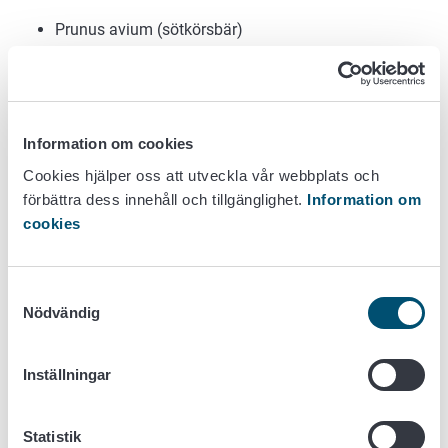
Prunus avium (sötkörsbär)
Prunus armeniaca (aprikos)
Prunus cerasus (surkörsbär)
Prunus domestica (plommon)
Prunus dulcis (mandel)
Information om cookies
Prunus persica (persika)
Prunus salicina (japanskt plommon)
Cookies hjälper oss att utveckla vår webbplats och
förbättra dess innehåll och tillgänglighet.
Information om
Skogsträd:
cookies
Pinus (tall)
Pseudotsuga (douglasgran)
Samtyckesval
Nödvändig
Andra växter:
Solanum tuberosum (potatis)
Inställningar
Fröer som säljs till konsumenter
Statistik
Växtpass behövs inte för fröer som säljs till