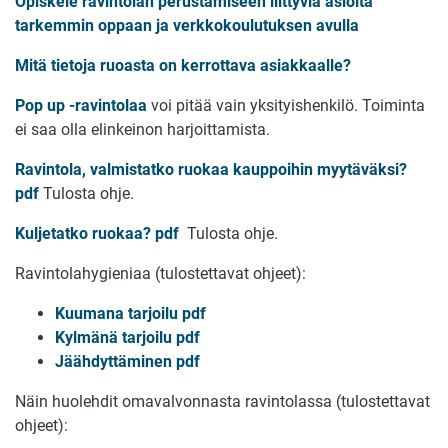
Opiskele ravintolan perustamiseen liittyviä asioita
tarkemmin oppaan ja verkkokoulutuksen avulla
Mitä tietoja ruoasta on kerrottava asiakkaalle?
Pop up -ravintolaa
voi pitää vain yksityishenkilö. Toiminta
ei saa olla elinkeinon harjoittamista.
Ravintola, valmistatko ruokaa kauppoihin myytäväksi?
pdf
Tulosta ohje.
Kuljetatko ruokaa? pdf
Tulosta ohje.
Ravintolahygieniaa (tulostettavat ohjeet):
Kuumana tarjoilu pdf
Kylmänä tarjoilu pdf
Jäähdyttäminen pdf
Näin huolehdit omavalvonnasta ravintolassa (tulostettavat
ohjeet):