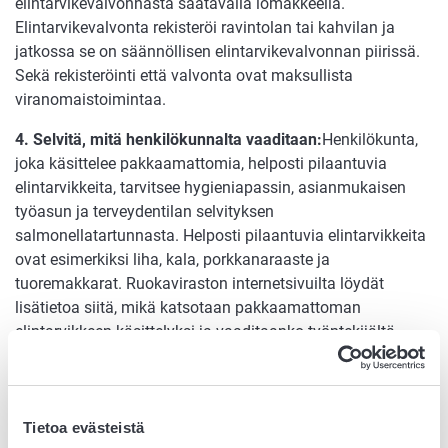
elintarvikevalvonnasta saatavalla lomakkeella.
Elintarvikevalvonta rekisteröi ravintolan tai kahvilan ja
jatkossa se on säännöllisen elintarvikevalvonnan piirissä.
Sekä rekisteröinti että valvonta ovat maksullista
viranomaistoimintaa.
4. Selvitä, mitä henkilökunnalta vaaditaan:
Henkilökunta,
joka käsittelee pakkaamattomia, helposti pilaantuvia
elintarvikkeita, tarvitsee hygieniapassin, asianmukaisen
työasun ja terveydentilan selvityksen
salmonellatartunnasta. Helposti pilaantuvia elintarvikkeita
ovat esimerkiksi liha, kala, porkkanaraaste ja
tuoremakkarat. Ruokaviraston internetsivuilta löydät
lisätietoa siitä, mikä katsotaan pakkaamattoman
elintarvikkeen käsittelyksi ja vaaditaanko työntekijältä
hygieniapassi tai terveydentilan selvitys.
5. Suunnittele omavalvonta
: Omavalvonta on yrityksen
oman toiminnan riskinhallintajärjestelmä. Kuvaa siihen
Tietoa evästeistä
toimintasi ja suunnittele etukäteen, miten hallitset