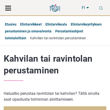
Siirry
Siirry
H
suoraan
koko
FI
sisältöön
sivuston
hakuun
Etusivu
Elintarvikkeet
Elintarvikeala
Elintarvikeyrityksen
perustaminen ja omavalvonta
Perustamisohjeet
toimialoittain
Kahvilan tai ravintolan perustaminen
Kahvilan tai ravintolan
perustaminen
Haluatko perustaa ravintolan tai kahvilan? Tältä sivulta
saat opastusta toiminnan aloittamiseen.