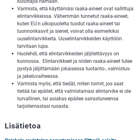
kuluttajia harhaan.
Varmista, että käyttämäsi raaka-aineet ovat sallittuja
elintarvikkeissa. Vähemmän tunnetut raaka-aineet,
kuten EU:n ulkopuolelta tuodut raaka-aineet tai
luonnonkasvit ja sienet, voivat olla esimerkiksi
uuselintarvikkeita. Uuselintarvikkeiden käyttöön
tarvitaan lupa.
Huolehdi, että elintarvikkeiden jäljitettävyys on
kunnossa. Elintarvikkeet ja niiden raaka-aineet tulee
pystyä jäljittämään jokaisessa tuotanto-, valmistus-
ja jakeluvaiheessa.
Varmista myös, että tiedät, miten toimit, jos saat
tietää tai epäilet, että valmistamasi elintarvike ei ole
turvallinen, tai asiakas epäilee sairastuneensa
tarjoilemastasi ruoasta.
Lisätietoa