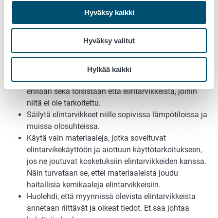
7. Huomioi toiminnassa
:
Hyväksy kaikki
Käsittele, varastoi ja kuljeta elintarvikkeet
hygieenisesti. Suojaa elintarvikkeet ja pidä tilat
Hyväksy valitut
siistinä. Pyri kaikin tavoin varmistamaan se, että
elintarvikkeet eivät saastu mikrobeilla tai niihin ei
joudu sellaista ainetta, joka niihin ei kuulu. Allergiaa
Hylkää kaikki
aiheuttavat ainesosat on pystyttävä pitämään
erillään sekä toisistaan että elintarvikkeista, joihin
niitä ei ole tarkoitettu.
Säilytä elintarvikkeet niille sopivissa lämpötiloissa ja
muissa olosuhteissa.
Käytä vain materiaaleja, jotka soveltuvat
elintarvikekäyttöön ja aiottuun käyttötarkoitukseen,
jos ne joutuvat kosketuksiin elintarvikkeiden kanssa.
Näin turvataan se, ettei materiaaleista joudu
haitallisia kemikaaleja elintarvikkeisiin.
Huolehdi, että myynnissä olevista elintarvikkeista
annetaan riittävät ja oikeat tiedot. Et saa johtaa