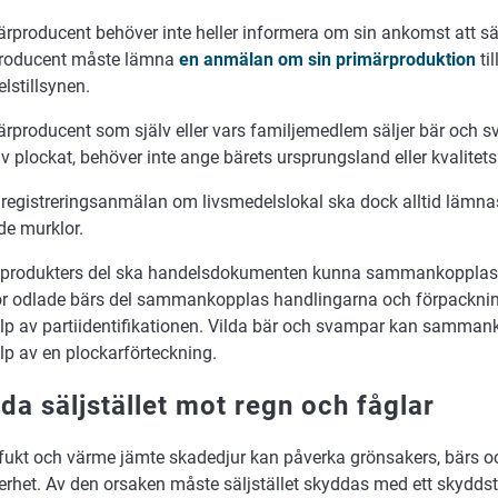
ärproducent behöver inte heller informera om sin ankomst att sä
roducent måste lämna
en anmälan om sin primärproduktion
ti
lstillsynen.
ärproducent som själv eller vars familjemedlem säljer bär och
älv plockat, behöver inte ange bärets ursprungsland eller kvalitets
 registreringsanmälan om livsmedelslokal ska dock alltid lämna
de murklor.
a produkters del ska handelsdokumenten kunna sammankopplas
För odlade bärs del sammankopplas handlingarna och förpacknin
lp av partiidentifikationen. Vilda bär och svampar kan sammank
lp av en plockarförteckning.
da säljstället mot regn och fåglar
ukt och värme jämte skadedjur kan påverka grönsakers, bärs o
rhet. Av den orsaken måste säljstället skyddas med ett skyddsta