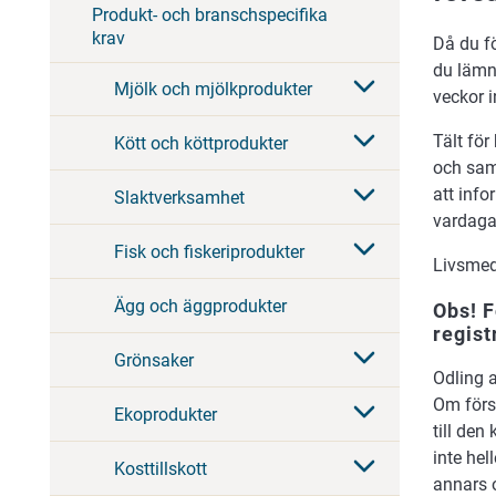
Produkt- och branschspecifika
krav
Då du f
du lämn
Mjölk och mjölkprodukter
veckor i
Tält för
Kött och köttprodukter
och sam
att inf
Slaktverksamhet
vardaga
Fisk och fiskeriprodukter
Livsmede
Ägg och äggprodukter
Obs! F
regist
Grönsaker
Odling 
Om förs
Ekoprodukter
till de
inte he
Kosttillskott
annars 