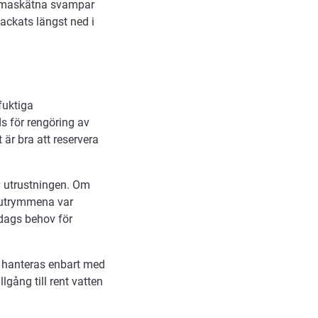
h maskätna svampar
packats längst ned i
fuktiga
s för rengöring av
är bra att reservera
v utrustningen. Om
erutrymmena var
 dags behov för
en hanteras enbart med
llgång till rent vatten