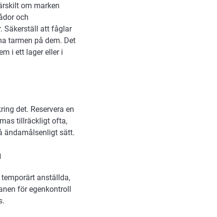
ärskilt om marken
lådor och
. Säkerställ att fåglar
mma tarmen på dem. Det
 i ett lager eller i
kring det. Reservera en
as tillräckligt ofta,
å ändamålsenligt sätt.
n
 temporärt anställda,
lanen för egenkontroll
s.