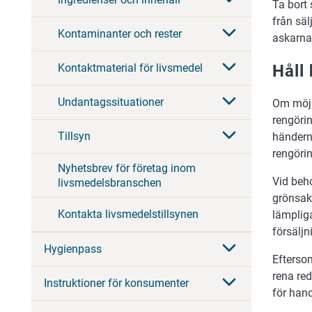
Ta bort
från säl
Kontaminanter och rester
askarna 
Håll
Kontaktmaterial för livsmedel
Undantagssituationer
Om möjl
rengöri
Tillsyn
händerna
rengörin
Nyhetsbrev för företag inom
Vid beh
livsmedelsbranschen
grönsak
Kontakta livsmedelstillsynen
lämpliga
försäljn
Hygienpass
Eftersom
rena red
Instruktioner för konsumenter
för hand