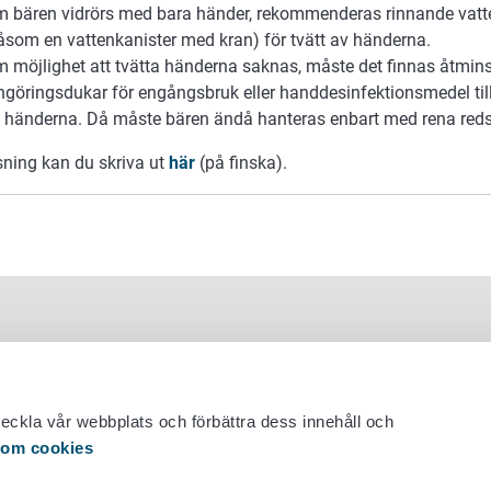
 bären vidrörs med bara händer, rekommenderas rinnande vatte
åsom en vattenkanister med kran) för tvätt av händerna.
 möjlighet att tvätta händerna saknas, måste det finnas åtmins
ngöringsdukar för engångsbruk eller handdesinfektionsmedel til
 händerna. Då måste bären ändå hanteras enbart med rena red
sning kan du skriva ut
här
(på finska).
veckla vår webbplats och förbättra dess innehåll och
 om cookies
 29 530 0400