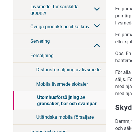
Livsmedel för särskilda
En prim
grupper
primärp
livsmede
Övriga produktspecifika krav
En prim
Servering
eller sj
Obs! En
Försäljning
hantera
Distansförsäljning av livsmedel
För all
säljs. 
Mobila livsmedelslokaler
med hjä
med hjä
Utomhusförsäljning av
grönsaker, bär och svampar
Skyd
Utländska mobila försäljare
Damm, f
och säke
Import och export