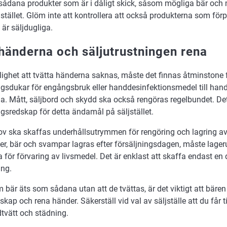
 sådana produkter som är i dåligt skick, såsom mögliga bär oc
jstället. Glöm inte att kontrollera att också produkterna som för
är säljdugliga.
 händerna och säljutrustningen rena
ighet att tvätta händerna saknas, måste det finnas åtminstone 
ngsdukar för engångsbruk eller handdesinfektionsmedel till hand
. Mått, säljbord och skydd ska också rengöras regelbundet. Det 
gsredskap för detta ändamål på säljstället.
ov ska skaffas underhållsutrymmen för rengöring och lagring a
er, bär och svampar lagras efter försäljningsdagen, måste lag
 för förvaring av livsmedel. Det är enklast att skaffa endast en
ing.
 bär äts som sådana utan att de tvättas, är det viktigt att bär
skap och rena händer. Säkerställ vid val av säljställe att du får ti
tvätt och städning.