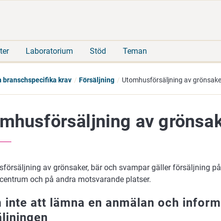
Gå
Sök
direkt
på
till
hela
innehåll
webbplatsen
ter
Laboratorium
Stöd
Teman
h branschspecifika krav
Försäljning
Utomhusförsäljning av grönsake
mhusförsäljning av grönsak
örsäljning av grönsaker, bär och svampar gäller försäljning på 
centrum och på andra motsvarande platser.
 inte att lämna en anmälan och infor
äljningen