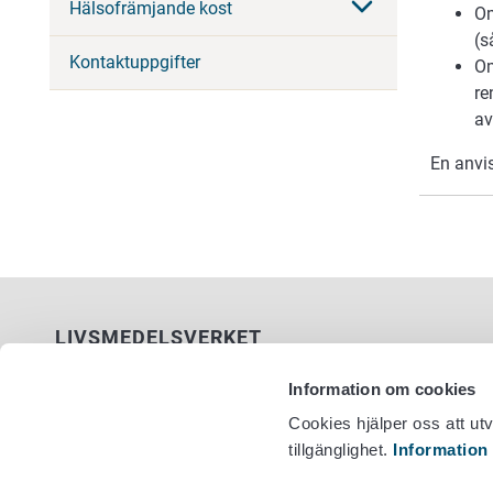
Hälsofrämjande kost
Om
(s
Kontaktuppgifter
Om
re
av
En anvi
LIVSMEDELSVERKET
PB 100
Information om cookies
00027 LIVSMEDELSVERKET
Cookies hjälper oss att ut
tillgänglighet.
Information
Kontaktuppgifter
Växel +358