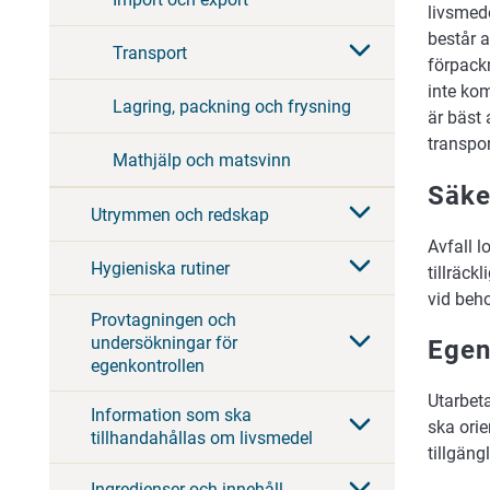
livsmed
består 
Transport
förpackn
inte ko
Lagring, packning och frysning
är bäst 
transpor
Mathjälp och matsvinn
Säker
Utrymmen och redskap
Avfall l
Hygieniska rutiner
tillräck
vid beh
Provtagningen och
undersökningar för
Egen
egenkontrollen
Utarbeta
Information som ska
ska orie
tillhandahållas om livsmedel
tillgäng
Ingredienser och innehåll