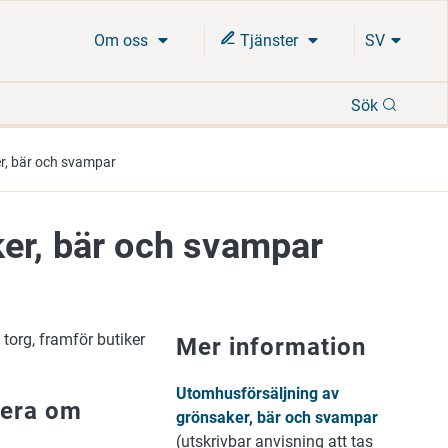
Om oss
Tjänster
SV
Sök
Sök
r, bär och svampar
er, bär och svampar
torg, framför butiker
Mer information
Utomhusförsäljning av
mera om
grönsaker, bär och svampar
(utskrivbar anvisning att tas