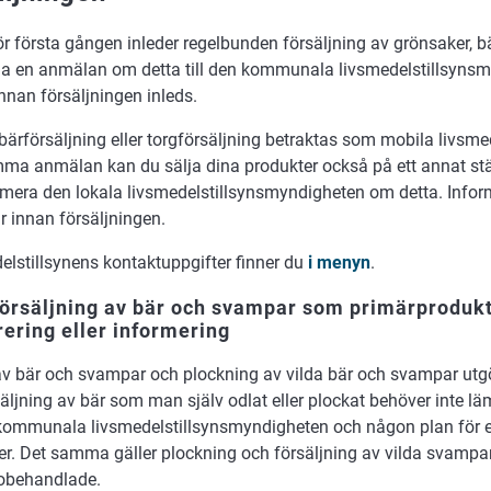
ör första gången inleder regelbunden försäljning av grönsaker, 
a en anmälan om detta till den kommunala livsmedelstillsynsm
nnan försäljningen inleds.
 bärförsäljning eller torgförsäljning betraktas som mobila livsm
ma anmälan kan du sälja dina produkter också på ett annat stä
ormera den lokala livsmedelstillsynsmyndigheten om detta. Info
r innan försäljningen.
lstillsynens kontaktuppgifter finner du
i menyn
.
örsäljning av bär och svampar som primärprodukti
rering eller informering
av bär och svampar och plockning av vilda bär och svampar utg
äljning av bär som man själv odlat eller plockat behöver inte
n kommunala livsmedelstillsynsmyndigheten och någon plan för 
ller. Det samma gäller plockning och försäljning av vilda svamp
obehandlade.