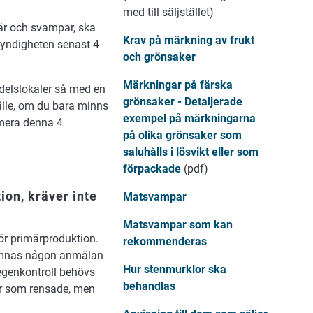
med till säljstället)
bär och svampar, ska
Krav på märkning av frukt
yndigheten senast 4
och grönsaker
Märkningar på färska
edelslokaler så med en
grönsaker - Detaljerade
lle, om du bara minns
exempel på märkningarna
rmera denna 4
på olika grönsaker som
saluhålls i lösvikt eller som
förpackade
(pdf)
on, kräver inte
Matsvampar
Matsvampar som kan
ör primärproduktion.
rekommenderas
 lämnas någon anmälan
Hur stenmurklor ska
egenkontroll behövs
behandlas
ar som rensade, men