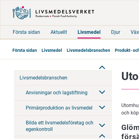
Första sidan
Aktuellt
Livsmedel
Djur
Väx
Första sidan
Livsmedel
Livsmedelsbranschen
Produkt- oc
Uto
Livsmedelsbranschen
Anvisningar och lagstiftning
Utomhusf
Primärproduktion av livsmedel
och köp
Bilda ett livsmedelsföretag och
Glöm
egenkontroll
förs