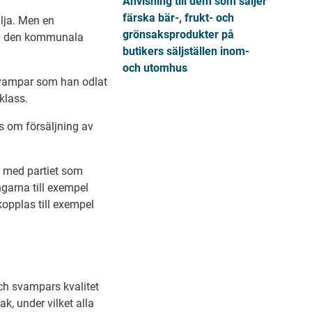
Anvisning till dem som säljer
färska bär-, frukt- och
lja. Men en
grönsaksprodukter på
ll den kommunala
butikers säljställen inom-
och utomhus
 svampar som han odlat
klass.
s om försäljning av
 med partiet som
garna till exempel
opplas till exempel
ch svampars kvalitet
k, under vilket alla