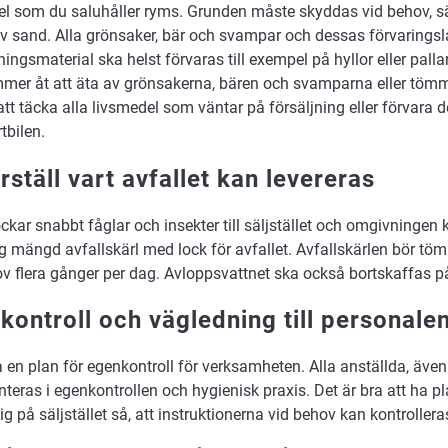
el som du saluhåller ryms. Grunden måste skyddas vid behov, s
av sand. Alla grönsaker, bär och svampar och dessas förvarings
ingsmaterial ska helst förvaras till exempel på hyllor eller pallar
mmer åt att äta av grönsakerna, bären och svamparna eller tö
att täcka alla livsmedel som väntar på försäljning eller förvara dem
tbilen.
ställ vart avfallet kan levereras
ockar snabbt fåglar och insekter till säljstället och omgivningen 
lig mängd avfallskärl med lock för avfallet. Avfallskärlen bör tömm
ov flera gånger per dag. Avloppsvattnet ska också bortskaffas p
kontroll och vägledning till personale
 en plan för egenkontroll för verksamheten. Alla anställda, även
nteras i egenkontrollen och hygienisk praxis. Det är bra att ha p
lig på säljstället så, att instruktionerna vid behov kan kontrollera