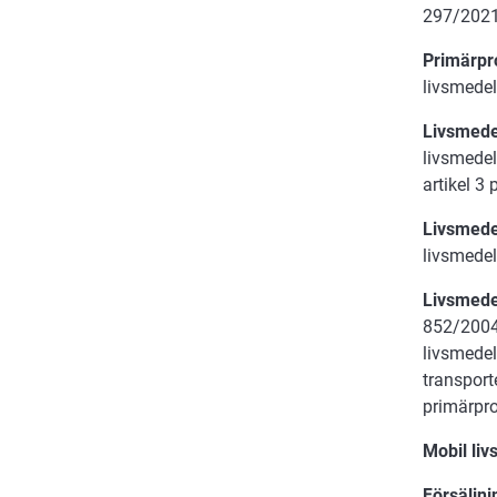
297/2021
Primärpr
livsmedel
Livsmede
livsmedel
artikel 3 
Livsmed
livsmedel
Livsmede
852/2004 
livsmedel
transport
primärpro
Mobil liv
Försäljni