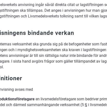
elsverkets anvisning ingår såväl direkta citat ur lagstiftningen 
gstiftningen ska tillämpas. Det anges i anvisningen hur man gjor
gstiftningen och Livsmedelsverkets tolkning samt till vilken lags
.
isningens bindande verkan
ernas verksamhet ska grunda sig på de befogenheter som fasts
ingen och i myndighetsverksamheten ska kraven i lagstiftningen 
ens anvisningar är till sin rättsliga natur inte bindande för an
etagare. I sista hand avgörs frågor som gäller tillämpandet av lag
ol.
initioner
anvisning avses med
oduktionsföretagare
en livsmedelsföretagare som bedriver pri
edel och därmed sammanhängande verksamhet (5 § i livsmedel