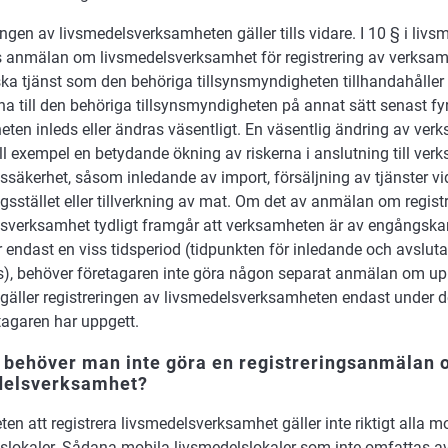
ingen av livsmedelsverksamheten gäller tills vidare. I 10 § i liv
s anmälan om livsmedelsverksamhet för registrering av verksam
ska tjänst som den behöriga tillsynsmyndigheten tillhandahåller
na till den behöriga tillsynsmyndigheten på annat sätt senast fy
ten inleds eller ändras väsentligt. En väsentlig ändring av ve
ill exempel en betydande ökning av riskerna i anslutning till ve
ssäkerhet, såsom inledande av import, försäljning av tjänster vi
ngsstället eller tillverkning av mat. Om det av anmälan om regist
sverksamhet tydligt framgår att verksamheten är av engångskara
r endast en viss tidsperiod (tidpunkten för inledande och avslut
ts), behöver företagaren inte göra någon separat anmälan om up
l gäller registreringen av livsmedelsverksamheten endast under d
agaren har uppgett.
 behöver man inte göra en registreringsanmälan
delsverksamhet?
ten att registrera livsmedelsverksamhet gäller inte riktigt alla m
slokaler. Sådana mobila livsmedelslokaler som inte omfattas av