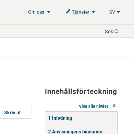
Om oss
Tjänster
SV
Sök
Sök
Innehållsförteckning
Visa alla nivåer
Skriv ut
Gå
1 Inledning
direkt
till
innehåll
2 Anvisningens bindande