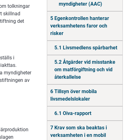
myndigheter (AAC)
som tolkningar
t skillnad
5 Egenkontrollen hanterar
tiftning det
verksamhetens faror och
risker
5.1 Livsmedlens spårbarhet
tälls i
5.2 Åtgärder vid misstanke
iakttas.
om matförgiftning och vid
dra myndigheter
återkallelse
stiftningen av
6 Tillsyn över mobila
livsmedelslokaler
6.1 Oiva-rapport
7 Krav som ska beaktas i
märproduktion
verksamheten i en mobil
slagen