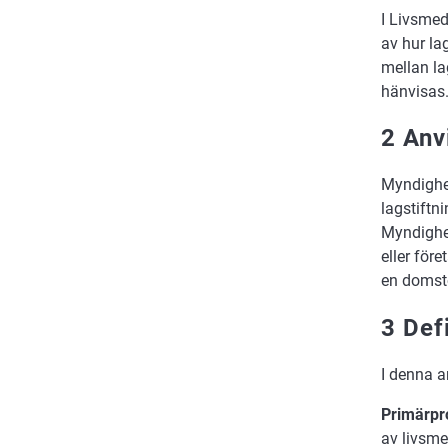
I Livsmed
av hur la
mellan la
hänvisas
2 Anv
Myndighet
lagstiftn
Myndighet
eller för
en domst
3 Def
I denna 
Primärpr
av livsm