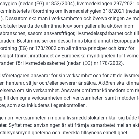
shygien (nedan (EG) nr 852/2004), livsmedelslagen 297/2021 o
ksministeriets förordning om livsmedelshygien 318/2021 (ned
). Dessutom ska man i verksamheten och övervakningen av mo
slokaler beakta de allmänna krav som gäller alla aktörer inom
sbranschen, såsom ansvarsfrågor, livsmedelsspårbarhet och ti
knaden. Bestämmelser om dessa finns bland annat i Europapar
rordning (EG) nr 178/2002 om allmänna principer och krav för
slagstiftning, inrättandet av Europeiska myndigheten för livsm
randen för livsmedelssäkerhet (nedan (EG) nr 178/2002).
sföretagaren ansvarar för sin verksamhet och för att de livsm
n hanterar, säljer och/eller serverar är säkra. Aktören ska känna 
lserna om sin verksamhet. Ansvaret omfattar kännedom om ris
g till den egna verksamheten och verksamheten samt metoder f
ker, som ska inkluderas i egenkontrollen.
en om verksamheten i mobila livsmedelslokaler riktar sig både ti
er. Syftet med anvisningen är att främja samarbetet mellan ak
stillsynsmyndigheterna och utveckla tillsynens enhetlighet.