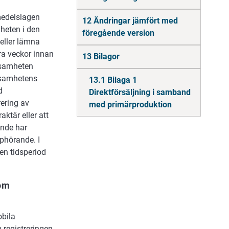
smedelslagen
12 Ändringar jämfört med
heten i den
föregående version
 eller lämna
ra veckor innan
13 Bilagor
rksamheten
rksamhetens
13.1 Bilaga 1
d
Direktförsäljning i samband
rering av
med primärproduktion
ktär eller att
ande har
phörande. I
en tidsperiod
 om
obila
 registreringen