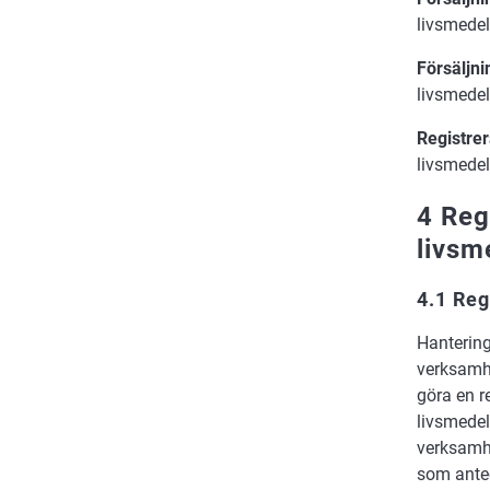
livsmedel
Försäljni
livsmedel
Registre
livsmedel
4 Reg
livsm
4.1 Re
Hantering,
verksamh
göra en r
livsmede
verksamh
som antec