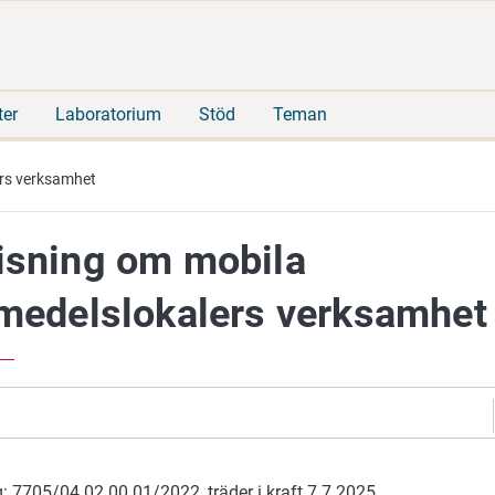
Gå
Sök
direkt
på
till
hela
innehåll
webbplatsen
ter
Laboratorium
Stöd
Teman
ers verksamhet
isning om mobila
smedelslokalers verksamhet
: 7705/04.02.00.01/2022, träder i kraft 7.7.2025