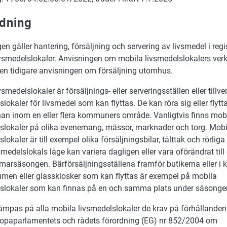
edning
en gäller hantering, försäljning och servering av livsmedel i regi
vsmedelslokaler. Anvisningen om mobila livsmedelslokalers ve
den tidigare anvisningen om försäljning utomhus.
smedelslokaler är försäljnings- eller serveringsställen eller tillve
slokaler för livsmedel som kan flyttas. De kan röra sig eller flytt
nnan inom en eller flera kommuners område. Vanligtvis finns mob
slokaler på olika evenemang, mässor, marknader och torg. Mobi
lokaler är till exempel olika försäljningsbilar, tälttak och rörliga
smedelslokals läge kan variera dagligen eller vara oförändrat til
arsäsongen. Bärförsäljningsställena framför butikerna eller i k
men eller glasskiosker som kan flyttas är exempel på mobila
lslokaler som kan finnas på en och samma plats under säsonge
illämpas på alla mobila livsmedelslokaler de krav på förhållande
ropaparlamentets och rådets förordning (EG) nr 852/2004 om