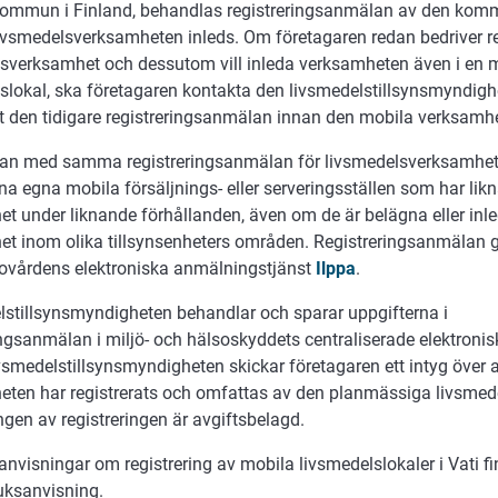
ommun i Finland, behandlas registreringsanmälan av den kom
vsmedelsverksamheten inleds. Om företagaren redan bedriver re
sverksamhet och dessutom vill inleda verksamheten även i en 
slokal, ska företagaren kontakta den livsmedelstillsynsmyndig
 den tidigare registreringsanmälan innan den mobila verksamhe
kan med samma registreringsanmälan för livsmedelsverksamhe
na egna mobila försäljnings- eller serveringsställen som har lik
t under liknande förhållanden, även om de är belägna eller inle
t inom olika tillsynsenheters områden. Registreringsanmälan g
sovårdens elektroniska anmälningstjänst
Ilppa
.
stillsynsmyndigheten behandlar och sparar uppgifterna i
ingsanmälan i miljö- och hälsoskyddets centraliserade elektroni
ivsmedelstillsynsmyndigheten skickar företagaren ett intyg över a
ten har registrerats och omfattas av den planmässiga livsmede
gen av registreringen är avgiftsbelagd.
nvisningar om registrering av mobila livsmedelslokaler i Vati fi
ruksanvisning.