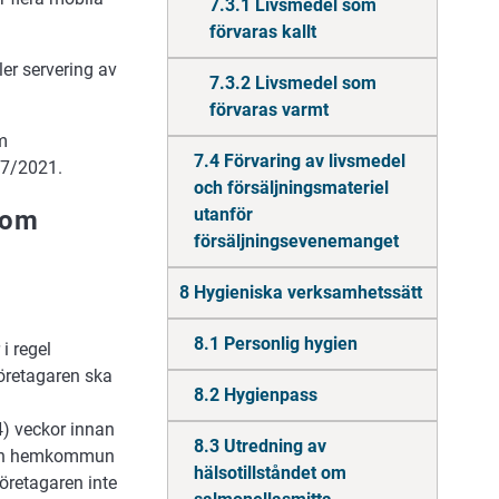
7.3.1 Livsmedel som
förvaras kallt
ler servering av
7.3.2 Livsmedel som
förvaras varmt
m
7.4 Förvaring av livsmedel
97/2021.
och försäljningsmateriel
utanför
 om
försäljningsevenemanget
8 Hygieniska verksamhetssätt
8.1 Personlig hygien
i regel
öretagaren ska
8.2 Hygienpass
) veckor innan
8.3 Utredning av
 den hemkommun
hälsotillståndet om
öretagaren inte