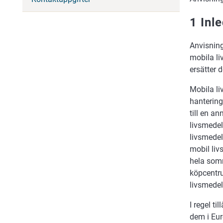
1 Inl
Anvisning
mobila li
ersätter 
Mobila liv
hantering
till en a
livsmedel
livsmedels
mobil liv
hela somm
köpcentru
livsmede
I regel t
dem i Eu