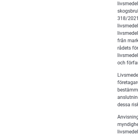
livsmedel
skogsbru
318/2021
livsmedel
livsmedel
från mar
rådets fö
livsmedel
och förfa
Livsmedel
företagare
bestämme
anslutnin
dessa ris
Anvisning
myndighet
livsmedel