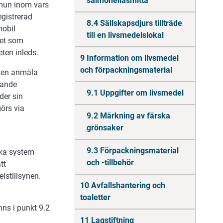
salmonellasmitta
mun inom vars
gistrerad
8.4 Sällskapsdjurs tillträde
mobil
till en livsmedelslokal
het som
ten inleds.
9 Information om livsmedel
och förpackningsmaterial
ten anmäla
nande
9.1 Uppgifter om livsmedel
der sin
örs via
9.2 Märkning av färska
grönsaker
9.3 Förpackningsmaterial
ska system
och -tillbehör
tt
lstillsynen.
10 Avfallshantering och
toaletter
nns i punkt 9.2
11 Lagstiftning