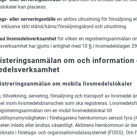
slokaler kan placeras.
ngs- eller serveringsställe
en aktörs utrustning för försäljning el
 inklusive tält/stånd/kärra/försäljningsbord och utrustning.
rad livsmedelsverksamhet
för vilken en registreringsanmälan o
sverksamhet har gjorts i enlighet med 10 § i livsmedelslagen 2
isteringsanmälan om och information
edelsverksamhet
gistreringsanmälan om mobila livsmedelslokaler
 tillverkning, servering, försäljning och transport av livsmedel är 
et inom livsmedelsbranschen som ska registreras. Livsmedelsf
egistreringsanmälan om en mobil livsmedelslokal till
lstillsynsmyndigheten i företagarens hemkommun senast fyra (4
eten inleds eller ändras väsentligt. Aktörens hemkommun är
knats i företags- och organisationsdatasystemet (FODS). Om f