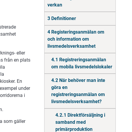
verkan
3 Definitioner
strerade
4 Registeringsanmälan om
rksamhet
och information om
livsmedelsverksamhet
rknings- eller
4.1 Registreringsanmälan
as från en plats
om mobila livsmedelslokaler
ila
la
4.2 När behöver man inte
 kiosker. En
göra en
l exempel under
registreringsanmälan om
orridorerna i
livsmedelsverksamhet?
n.
4.2.1 Direktförsäljning i
na som gäller
samband med
primärproduktion