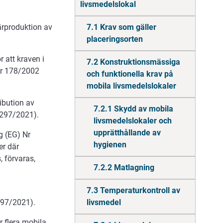
livsmedelslokal
ärproduktion av
7.1 Krav som gäller
placeringsorten
 att kraven i
7.2 Konstruktionsmässiga
 nr 178/2002
och funktionella krav på
mobila livsmedelslokaler
ibution av
7.2.1 Skydd av mobila
 297/2021).
livsmedelslokaler och
upprätthållande av
g (EG) Nr
hygienen
er där
, förvaras,
7.2.2 Matlagning
7.3 Temperaturkontroll av
 297/2021).
livsmedel
r flera mobila