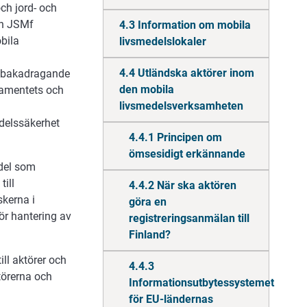
ch jord- och
an JSMf
4.3 Information om mobila
bila
livsmedelslokaler
4.4 Utländska aktörer inom
llbakadragande
den mobila
lamentets och
livsmedelsverksamheten
edelssäkerhet
4.4.1 Principen om
ömsesidigt erkännande
edel som
till
4.4.2 När ska aktören
kerna i
göra en
ör hantering av
registreringsanmälan till
Finland?
ll aktörer och
4.4.3
törerna och
Informationsutbytessystemet
för EU-ländernas