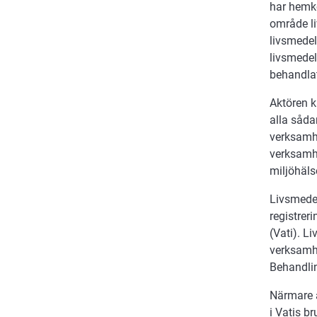
har hemk
område li
livsmedel
livsmedel
behandlat
Aktören 
alla såda
verksamhe
verksamhe
miljöhäl
Livsmedel
registrer
(Vati). L
verksamhe
Behandlin
Närmare a
i Vatis b