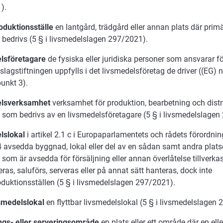
).
oduktionsställe
en lantgård, trädgård eller annan plats där prim
 bedrivs (5 § i livsmedelslagen 297/2021).
lsföretagare
de fysiska eller juridiska personer som ansvarar för
slagstiftningen uppfylls i det livsmedelsföretag de driver ((EG)
punkt 3).
elsverksamhet
verksamhet för produktion, bearbetning och distr
 som bedrivs av en livsmedelsföretagare (5 § i livsmedelslagen
lslokal
i artikel 2.1 c i Europaparlamentets och rådets förordnin
avsedda byggnad, lokal eller del av en sådan samt andra plats
 som är avsedda för försäljning eller annan överlåtelse tillverkas
eras, saluförs, serveras eller på annat sätt hanteras, dock inte
duktionsställen (5 § i livsmedelslagen 297/2021).
smedelslokal
en flyttbar livsmedelslokal (5 § i livsmedelslagen
ngs- eller serveringsområde
en plats eller ett område där en elle