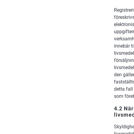
Registrer
föreskriv
elektroni
uppgifter
verksamhe
innebär t
livsmedel
försäljni
livsmedel
den gälle
fastställ
detta fal
som föret
4.2 När
livsme
Skyldighe
livsmedel