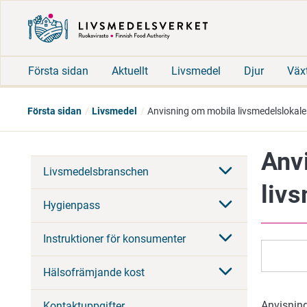
Första sidan
Aktuellt
Livsmedel
Djur
Väx
Första sidan
Livsmedel
Anvisning om mobila livsmedelslokal
Anv
Livsmedelsbranschen
liv
Hygienpass
Instruktioner för konsumenter
Hälsofrämjande kost
Anvisning
Kontaktuppgifter