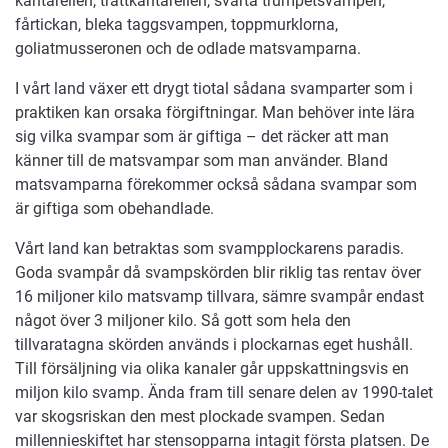
kantarellen, trattkantarellen, svarta trumpetsvampen,
fårtickan, bleka taggsvampen, toppmurklorna,
goliatmusseronen och de odlade matsvamparna.
I vårt land växer ett drygt tiotal sådana svamparter som i
praktiken kan orsaka förgiftningar. Man behöver inte lära
sig vilka svampar som är giftiga – det räcker att man
känner till de matsvampar som man använder. Bland
matsvamparna förekommer också sådana svampar som
är giftiga som obehandlade.
Vårt land kan betraktas som svampplockarens paradis.
Goda svampår då svampskörden blir riklig tas rentav över
16 miljoner kilo matsvamp tillvara, sämre svampår endast
något över 3 miljoner kilo. Så gott som hela den
tillvaratagna skörden används i plockarnas eget hushåll.
Till försäljning via olika kanaler går uppskattningsvis en
miljon kilo svamp. Ända fram till senare delen av 1990-talet
var skogsriskan den mest plockade svampen. Sedan
millennieskiftet har stensopparna intagit första platsen. De