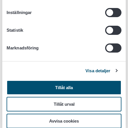
Produkterna innehåller inte icke godkända
nya
livsmedel
.
Inställningar
Produkterna innehåller inte hälsovådliga mängder
främmande ämnen
.
Statistik
De allmänna märkningarna på förpackningarna
har
gjorts i enlighet med förordningen om
livsmedelsinformation.
Marknadsföring
Vid
marknadsföring
framförs endast
tillåtna närings-
och hälsopåståenden
.
Förpackningsmaterial och andra
Visa detaljer
livsmedelskontaktmaterial
används på korrekt sätt.
Produkterna och råvarorna som används vid
tillverkning är
spårbara
.
Tillåt alla
Mer information
Tillåt urval
Anvisningar om hur svamp ska behandlas i avsikt
Avvisa cookies
att minska halten Cesium-137
(på finska)