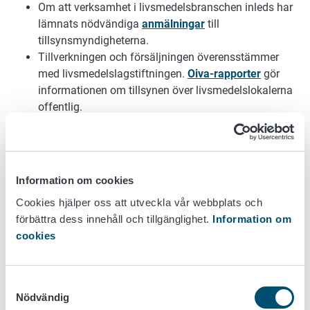
Om att verksamhet i livsmedelsbranschen inleds har
lämnats nödvändiga
anmälningar
till
tillsynsmyndigheterna.
Tillverkningen och försäljningen överensstämmer
med livsmedelslagstiftningen.
Oiva-rapporter
gör
informationen om tillsynen över livsmedelslokalerna
offentlig.
I verksamheten följs i tillämpliga delar vägledning
som hänför sig till
livsmedelslokaler
och
anläggningar
.
Företagaren följer sin
plan för egenkontroll
, i vilken
Information om cookies
de kritiska punkterna med tanke på
Cookies hjälper oss att utveckla vår webbplats och
livsmedelssäkerheten och
förbättra dess innehåll och tillgänglighet.
Information om
livsmedelsbestämmelserna jämte återkallelserna
cookies
antecknats.
Tillsatser, aromer och enzymer
används i enlighet
med lagstiftningen.
Samtyckesval
Genetiskt modifierade ingredienser
(GM) används
Nödvändig
endast i enlighet med lagstiftningen.