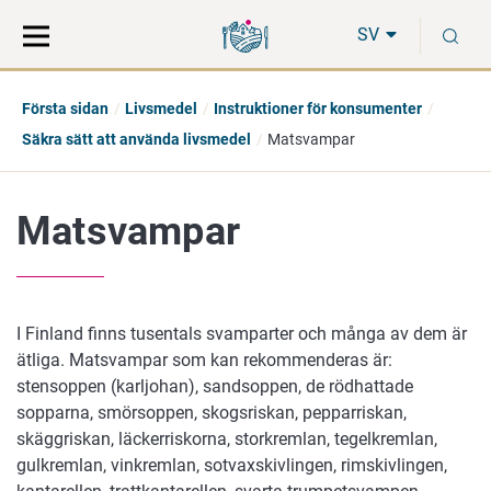
Gå
Sök
S
direkt
på
SV
till
hela
innehåll
webbplatsen
Första sidan
Livsmedel
Instruktioner för konsumenter
Säkra sätt att använda livsmedel
Matsvampar
Matsvampar
I Finland finns tusentals svamparter och många av dem är
ätliga. Matsvampar som kan rekommenderas är:
stensoppen (karljohan), sandsoppen, de rödhattade
sopparna, smörsoppen, skogsriskan, pepparriskan,
skäggriskan, läckerriskorna, storkremlan, tegelkremlan,
gulkremlan, vinkremlan, sotvaxskivlingen, rimskivlingen,