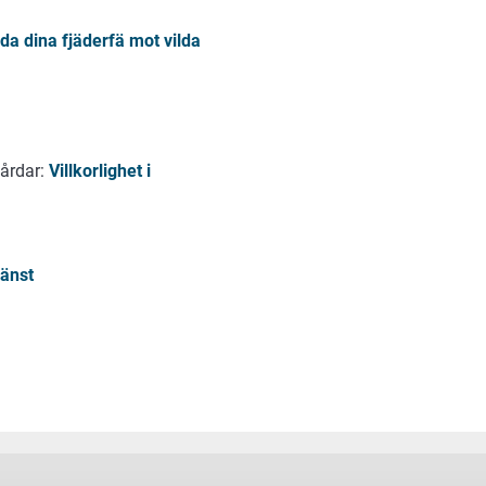
da dina fjäderfä mot vilda
gårdar:
Villkorlighet i
jänst