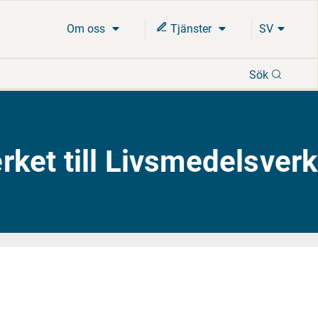
Om oss
Tjänster
SV
Sök
Sök
rket till Livsmedelsverk