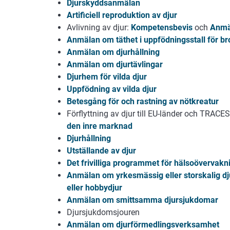
Djurskyddsanmälan
Artificiell reproduktion av djur
Avlivning av djur:
Kompetensbevis
och
Anmäl
Anmälan om täthet i uppfödningsstall för bro
Anmälan om djurhållning
Anmälan om djurtävlingar
Djurhem för vilda djur
Uppfödning av vilda djur
Betes
gång för och rastning av nötkreatur
Förflyttning av djur till EU-länder och TRACE
den inre marknad
D
jurhållning
Utställande av djur
Det frivilliga programmet för hälsoövervakni
Anmälan om yrkesmässig eller storskalig dju
eller hobbydjur
Anmälan om smittsamma djursjukdomar
Djursjukdomsjouren
Anmälan om djurförmedlingsverksamhet