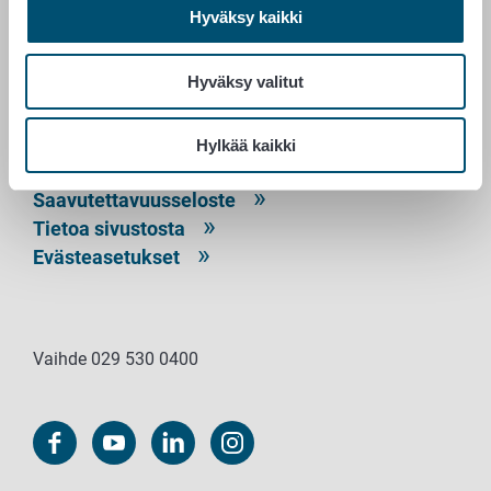
Hyväksy kaikki
PL 100
00027 RUOKAVIRASTO
Hyväksy valitut
Yhteystiedot
Palaute
Hylkää kaikki
Tietosuojailmoitus
Saavutettavuusseloste
Tietoa sivustosta
Evästeasetukset
Vaihde 029 530 0400