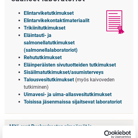
Elintarviketutkimukset
Elintarvikekontaktimateriaalit
Trikiinitutkimukset
Eläintauti- ja
salmonellatutkimukset
(salmonellalaboratoriot)
Rehututkimukset
Eläinperäisten sivutuotteiden tutkimukset
Sisäilmatutkimukset/asumisterveys
Talousvesitutkimukset
(myös kaivoveden
tutkiminen)
Uimavesi- ja uima-allasvesitutkimukset
Toisissa jäsenmaissa sijaitsevat laboratoriot
Mitä ovat Ruokaviraston nimeämät ja
hyväksymät laboratoriot?