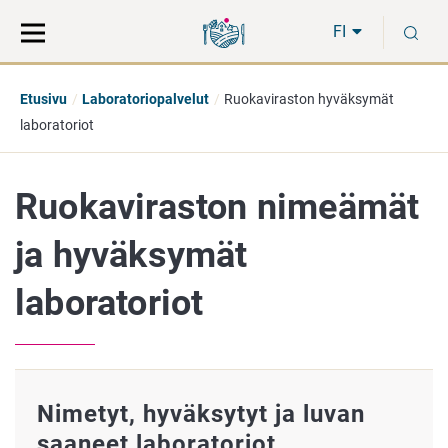
Siirry
Siirry
H
suoraan
koko
FI
sisältöön
sivuston
hakuun
Etusivu
Laboratoriopalvelut
Ruokaviraston hyväksymät
laboratoriot
Ruokaviraston nimeämät
ja hyväksymät
laboratoriot
Nimetyt, hyväksytyt ja luvan
saaneet laboratoriot