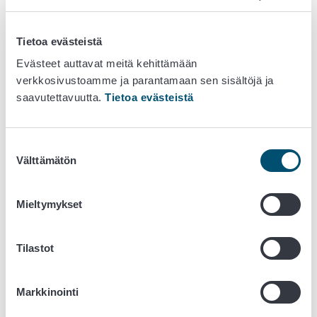
Laboratoriot, joilta edellytetään nimeämistä tai
hyväksyntää
Tietoa evästeistä
Evästeet auttavat meitä kehittämään
Nimetyt laboratoriot ovat osoittaneet
verkkosivustoamme ja parantamaan sen sisältöjä ja
pätevyytensä
saavutettavuutta.
Tietoa evästeistä
Tutkimusten teettäminen nimetyssä
laboratoriossa
Suostumuksen
Välttämätön
valinta
Laboratoriot, joilta edellytetään lupaa
taudinaiheuttajien käsittelyyn
Mieltymykset
Lisätietoa
Tilastot
Ruokaviraston vertailulaboratorio-
toiminta
Markkinointi
Pikantti-ekstranet