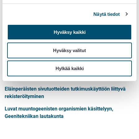
ja
Ohjeet laboratorioille Pikantin tunnusten hakemiseen
Lupa- ja valvontavirasto, laboratorioille
Näytä tiedot
FINAS-akkreditointipalvelu
Hyväksy kaikki
Laboratorioita koskevia muita
lupamenettelyitä
Hyväksy valitut
Kliinisen mikrobiologian laboratorion toimilupa
Hylkää kaikki
Lupa eläinperäisten näytteiden tuontiin EU:n ulkopuolelta
Eläinperäisten sivutuotteiden tutkimuskäyttöön liittyvä
rekisteröityminen
Luvat muuntogeenisten organismien käsittelyyn,
Geenitekniikan lautakunta