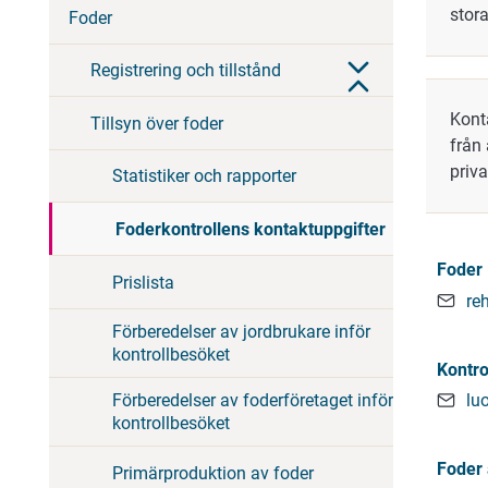
stora
Foder
Registrering och tillstånd
Kont
Tillsyn över foder
från
priva
Statistiker och rapporter
Foderkontrollens kontaktuppgifter
Foder
Prislista
re
Förberedelser av jordbrukare inför
kontrollbesöket
Kontro
lu
Förberedelser av foderföretaget inför
kontrollbesöket
Foder
Primärproduktion av foder