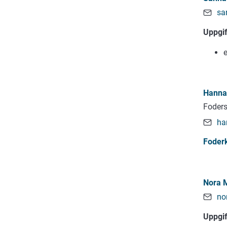
sa
Uppgi
e
Hanna 
Foders
ha
Foderk
Nora 
no
Uppgi