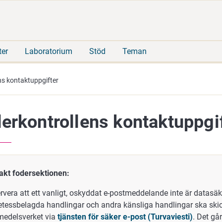
Gå
Sök
direkt
på
till
hela
innehåll
webbplatsen
ter
Laboratorium
Stöd
Teman
ns kontaktuppgifter
erkontrollens kontaktuppgi
akt fodersektionen:
rvera att ett vanligt, oskyddat e-postmeddelande inte är datasäk
etessbelagda handlingar och andra känsliga handlingar ska skick
medelsverket via
tjänsten för säker e-post (Turvaviesti)
. Det gå