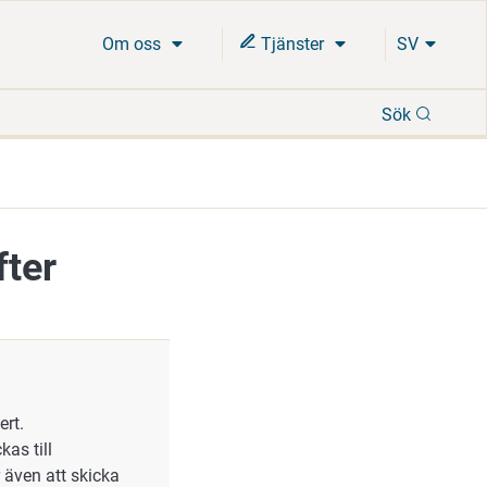
Om oss
Tjänster
SV
Sök
Sök
fter
ert.
as till
r även att skicka