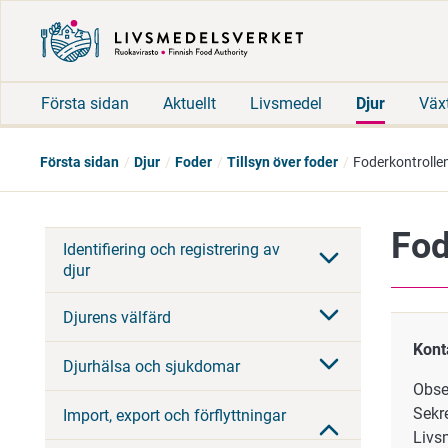
Första sidan
Aktuellt
Livsmedel
Djur
Väx
Första sidan
Djur
Foder
Tillsyn över foder
Foderkontrolle
Fod
Identifiering och registrering av
djur
Djurens välfärd
Kont
Djurhälsa och sjukdomar
Obse
Sekr
Import, export och förflyttningar
Livs