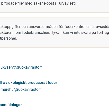
 bifogade filer med säker e-post i Turvaviesti.
aktuppgifter och ansvarsområden för foderkontrollen är avsedda
 aktörer inom foderbranschen. Tyvärr kan vi inte svara på förfrå
tpersoner.
hukyselyt@ruokavirasto.fi
ll av ekologiskt producerat foder
omurehu@ruokavirasto.fi
 anmälningar