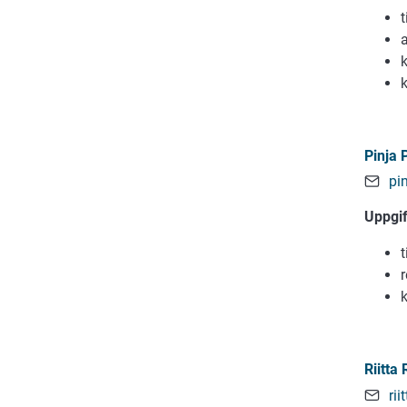
k
k
Pinja 
pi
Uppgi
r
k
Riitta
ri