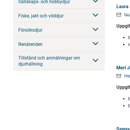
Sällskaps- och hobbydjur
Laura 
la
Fiske, jakt och vilddjur
Uppgi
Försöksdjur
Renärenden
Tillstånd och anmälningar om
djurhållning
Meri J
me
Uppgi
Sanna