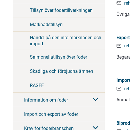
re
Tillsyn över fodertillverkningen
Övriga
Marknadstillsyn
Handel på den inre marknaden och
Export
import
re
Salmonellatillsyn över foder
Begära
Skadliga och förbjudna ämnen
Import
RASFF
re
Anmäln
Information om foder
Import och export av foder
Biprod
Krav för foderbranschen