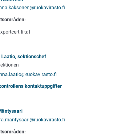
nna.kaksonen@ruokavirasto.fi
ftsområden:
xportcertifikat
Laatio, sektionschef
ektionen
nna.laatio@ruokavirasto.fi
ontrollens kontaktuppgifter
Mäntysaari
ra.mantysaari@ruokavirasto.fi
ftsområden: