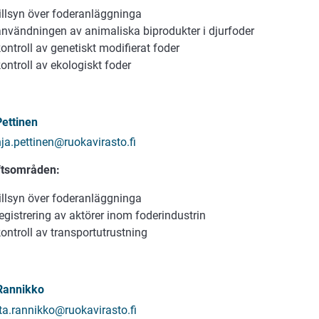
tillsyn över foderanläggninga
användningen av animaliska biprodukter i djurfoder
ontroll av genetiskt modifierat foder
ontroll av ekologiskt foder
Pettinen
nja.pettinen@ruokavirasto.fi
ftsområden:
tillsyn över foderanläggninga
egistrering av aktörer inom foderindustrin
ontroll av transportutrustning
 Rannikko
itta.rannikko@ruokavirasto.fi