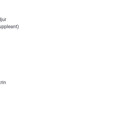
jur
uppleant)
rin