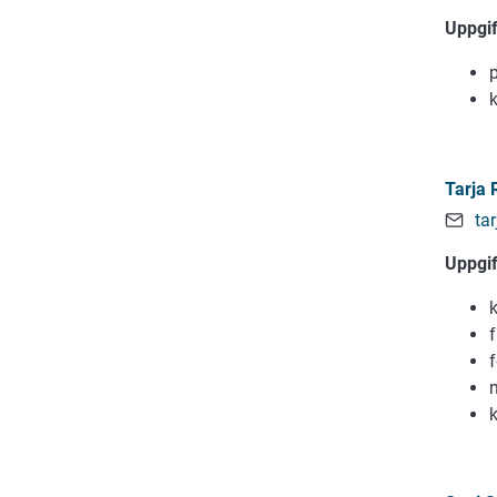
Uppgi
Tarja 
ta
Uppgi
k
f