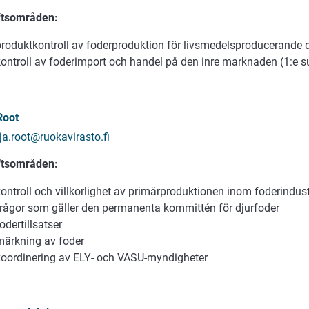
ftsområden:
produktkontroll av foderproduktion för livsmedelsproducerande d
kontroll av foderimport och handel på den inre marknaden (1:e s
Root
rja.root@ruokavirasto.fi
ftsområden:
ontroll och villkorlighet av primärproduktionen inom foderindust
frågor som gäller den permanenta kommittén för djurfoder
odertillsatser
märkning av foder
koordinering av ELY- och VASU-myndigheter