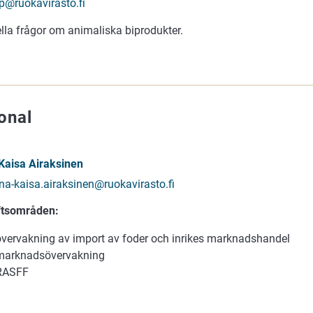
p@ruokavirasto.fi
lla frågor om animaliska biprodukter.
onal
Kaisa Airaksinen
na-kaisa.airaksinen@ruokavirasto.fi
ftsområden:
övervakning av import av foder och inrikes marknadshandel
marknadsövervakning
RASFF