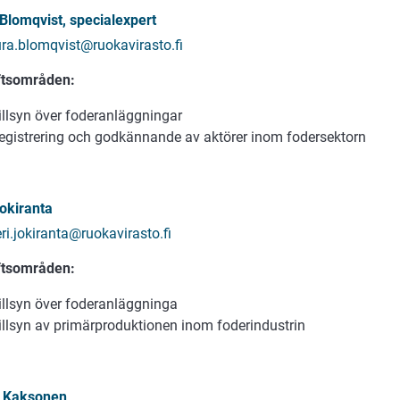
Blomqvist, specialexpert
ura.blomqvist@ruokavirasto.fi
ftsområden:
tillsyn över foderanläggningar
registrering och godkännande av aktörer inom fodersektorn
okiranta
ri.jokiranta@ruokavirasto.fi
ftsområden:
tillsyn över foderanläggninga
tillsyn av primärproduktionen inom foderindustrin
 Kaksonen