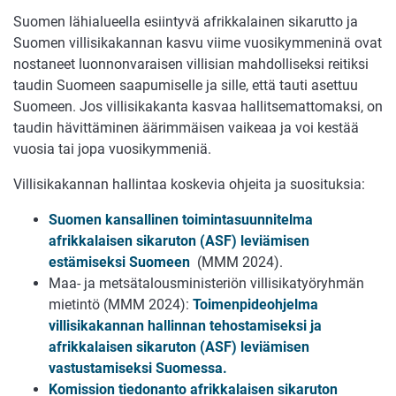
Suomen lähialueella esiintyvä afrikkalainen sikarutto ja
Suomen villisikakannan kasvu viime vuosikymmeninä ovat
nostaneet luonnonvaraisen villisian mahdolliseksi reitiksi
taudin Suomeen saapumiselle ja sille, että tauti asettuu
Suomeen. Jos villisikakanta kasvaa hallitsemattomaksi, on
taudin hävittäminen äärimmäisen vaikeaa ja voi kestää
vuosia tai jopa vuosikymmeniä.
Villisikakannan hallintaa koskevia ohjeita ja suosituksia:
Suomen kansallinen toimintasuunnitelma
afrikkalaisen sikaruton (ASF) leviämisen
estämiseksi Suomeen
(MMM 2024).
Maa- ja metsätalousministeriön villisikatyöryhmän
mietintö (MMM 2024):
Toimenpideohjelma
villisikakannan hallinnan tehostamiseksi ja
afrikkalaisen sikaruton (ASF) leviämisen
vastustamiseksi Suomessa
.
Komission tiedonanto
afrikkalaisen sikaruton