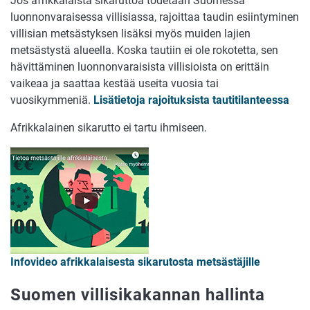
Jos afrikkalaista sikaruttoa todetaan Suomessa
luonnonvaraisessa villisiassa, rajoittaa taudin esiintyminen
villisian metsästyksen lisäksi myös muiden lajien
metsästystä alueella. Koska tautiin ei ole rokotetta, sen
hävittäminen luonnonvaraisista villisioista on erittäin
vaikeaa ja saattaa kestää useita vuosia tai
vuosikymmeniä.
Lisätietoja rajoituksista tautitilanteessa
Afrikkalainen sikarutto ei tartu ihmiseen.
Infovideo afrikkalaisesta sikarutosta metsästäjille
Suomen villisikakannan hallinta