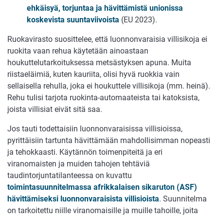
ehkäisyä, torjuntaa ja hävittämistä unionissa
koskevista suuntaviivoista
(EU 2023).
Ruokavirasto suosittelee, että luonnonvaraisia villisikoja ei
ruokita vaan rehua käytetään ainoastaan
houkuttelutarkoituksessa metsästyksen apuna. Muita
riistaeläimiä, kuten kauriita, olisi hyvä ruokkia vain
sellaisella rehulla, joka ei houkuttele villisikoja (mm. heinä).
Rehu tulisi tarjota ruokinta-automaateista tai katoksista,
joista villisiat eivät sitä saa.
Jos tauti todettaisiin luonnonvaraisissa villisioissa,
pyrittäisiin tartunta hävittämään mahdollisimman nopeasti
ja tehokkaasti. Käytännön toimenpiteitä ja eri
viranomaisten ja muiden tahojen tehtäviä
taudintorjuntatilanteessa on kuvattu
toimintasuunnitelmassa afrikkalaisen sikaruton (ASF)
hävittämiseksi luonnonvaraisista villisioista
. Suunnitelma
on tarkoitettu niille viranomaisille ja muille tahoille, joita