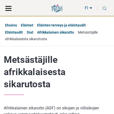
Siirry
Siirry
H
suoraan
koko
FI
sisältöön
sivuston
hakuun
Etusivu
Eläimet
Eläinten terveys ja eläintaudit
Eläintaudit
Siat
Afrikkalainen sikarutto
Metsästäjille
afrikkalaisesta sikarutosta
Metsästäjille
afrikkalaisesta
sikarutosta
Afrikkalainen sikarutto (ASF) on sikojen ja villisikojen