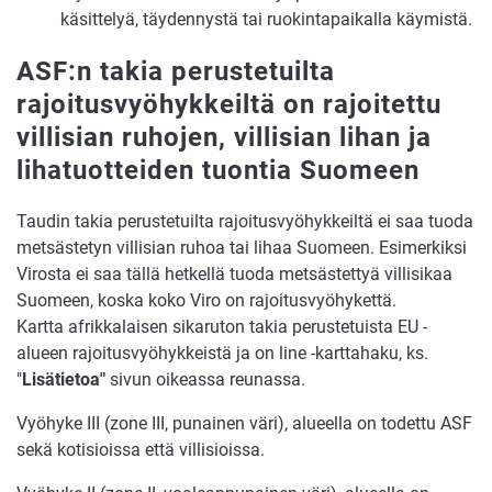
käsittelyä, täydennystä tai ruokintapaikalla käymistä.
ASF:n takia perustetuilta
rajoitusvyöhykkeiltä on rajoitettu
villisian ruhojen, villisian lihan ja
lihatuotteiden tuontia Suomeen
Taudin takia perustetuilta rajoitusvyöhykkeiltä ei saa tuoda
metsästetyn villisian ruhoa tai lihaa Suomeen. Esimerkiksi
Virosta ei saa tällä hetkellä tuoda metsästettyä villisikaa
Suomeen, koska koko Viro on rajoitusvyöhykettä.
Kartta afrikkalaisen sikaruton takia perustetuista EU -
alueen rajoitusvyöhykkeistä ja on line -karttahaku, ks.
"
Lisätietoa"
sivun oikeassa reunassa.
Vyöhyke III (zone III, punainen väri), alueella on todettu ASF
sekä kotisioissa että villisioissa.