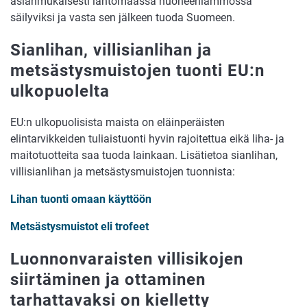
asianmukaisesti lähtömaassa huoneenlämmössä
säilyviksi ja vasta sen jälkeen tuoda Suomeen.
Sianlihan, villisianlihan ja
metsästysmuistojen tuonti EU:n
ulkopuolelta
EU:n ulkopuolisista maista on eläinperäisten
elintarvikkeiden tuliaistuonti hyvin rajoitettua eikä liha- ja
maitotuotteita saa tuoda lainkaan. Lisätietoa sianlihan,
villisianlihan ja metsästysmuistojen tuonnista:
Lihan tuonti omaan käyttöön
Metsästysmuistot eli trofeet
Luonnonvaraisten villisikojen
siirtäminen ja ottaminen
tarhattavaksi on kielletty