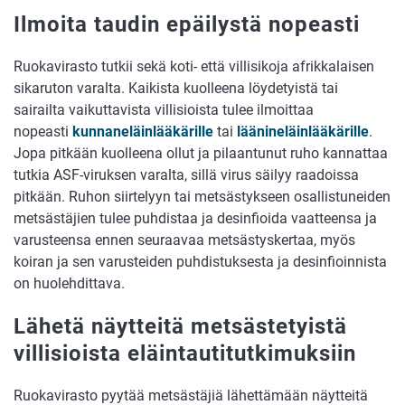
Ilmoita taudin epäilystä nopeasti
Ruokavirasto tutkii sekä koti- että villisikoja afrikkalaisen
sikaruton varalta. Kaikista kuolleena löydetyistä tai
sairailta vaikuttavista villisioista tulee ilmoittaa
nopeasti
kunnaneläinlääkärille
tai
läänineläinlääkärille
.
Jopa pitkään kuolleena ollut ja pilaantunut ruho kannattaa
tutkia ASF-viruksen varalta, sillä virus säilyy raadoissa
pitkään. Ruhon siirtelyyn tai metsästykseen osallistuneiden
metsästäjien tulee puhdistaa ja desinfioida vaatteensa ja
varusteensa ennen seuraavaa metsästyskertaa, myös
koiran ja sen varusteiden puhdistuksesta ja desinfioinnista
on huolehdittava.
Lähetä näytteitä metsästetyistä
villisioista eläintautitutkimuksiin
Ruokavirasto pyytää metsästäjiä lähettämään näytteitä