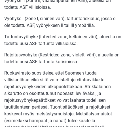
Vyöhyke II (zone II, vaaleanpunainen väri), alueella on
todettu ASF villisioissa.
Vyöhyke I (zone I, sininen väri), tartuntariskialue, jossa ei
ole todettu ASF, vyöhykkeen II tai III ympärillä.
Tartuntavyöhyke (Infected zone, keltainen väri), alueella on
todettu uusi ASF-tartunta villisioissa.
Rajoitusvyöhyke (Restricted zone, violetti väri), alueella on
todettu uusi ASF-tartunta kotisioissa.
Ruokavirasto suosittelee, ettei Suomeen tuoda
villisianlihaa eikä siitä valmistettuja elintarvikkeita
rajoitusvyöhykkeiden ulkopuoleltakaan. Afrikkalainen
sikarutto on osoittautunut nopeasti leviäväksi, ja
rajoitusvyöhykepäätökset voivat laahata todellisen
tautitilanteen perässä. Tuontisäädökset ja rajoitukset
koskevat myös metsästysmuistoja. Metsästysmuistot
(esimerkiksi hampaat ja nahat) tulee käsitellä