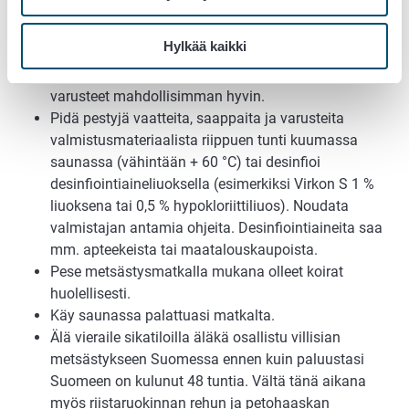
sisätilat puhdistaa.
Pese käyttämäsi vaatteet pesuohjeen mukaisessa
Hylkää kaikki
korkeimmassa lämpötilassa. Pese ja puhdista omat
varusteesi, saappaat, kengät ja metsästyskoirien
varusteet mahdollisimman hyvin.
Pidä pestyjä vaatteita, saappaita ja varusteita
valmistusmateriaalista riippuen tunti kuumassa
saunassa (vähintään + 60 °C) tai desinfioi
desinfiointiaineliuoksella (esimerkiksi Virkon S 1 %
liuoksena tai 0,5 % hypokloriittiliuos). Noudata
valmistajan antamia ohjeita. Desinfiointiaineita saa
mm. apteekeista tai maatalouskaupoista.
Pese metsästysmatkalla mukana olleet koirat
huolellisesti.
Käy saunassa palattuasi matkalta.
Älä vieraile sikatiloilla äläkä osallistu villisian
metsästykseen Suomessa ennen kuin paluustasi
Suomeen on kulunut 48 tuntia. Vältä tänä aikana
myös riistaruokinnan rehun ja petohaaskan