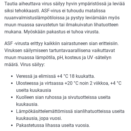
Tautia aiheuttava virus säilyy hyvin ympäristössä ja leviää
siksi tehokkaasti. ASF-virus ei tuhoudu matalissa
ruuanvalmistuslämpötiloissa ja pystyy leviämään myös
muun muassa savustetun tai ilmakuivatun lihatuotteen
mukana. Myöskään pakastus ei tuhoa virusta.
ASF -virusta erittyy kaikkiin sairastuneen sian eritteisiin.
Viruksen säilymiseen tartuntavaarallisena vaikuttavat
muun muassa lämpötila, pH, kosteus ja UV -säteilyn
määrä. Virus säilyy:
Veressä ja elimissä +4 °C 18 kuukatta.
Ulosteessa ja virtsassa +20 °C noin 2 viikkoa, +4 °C
useita kuukausia
Kuolleen sian ruhossa ja sivutuotteissa useita
kuukausia.
Lämpökäsittelemättömissä sianlihatuotteissa useita
kuukausia, jopa vuosi.
Pakastetussa lihassa useita vuosia.