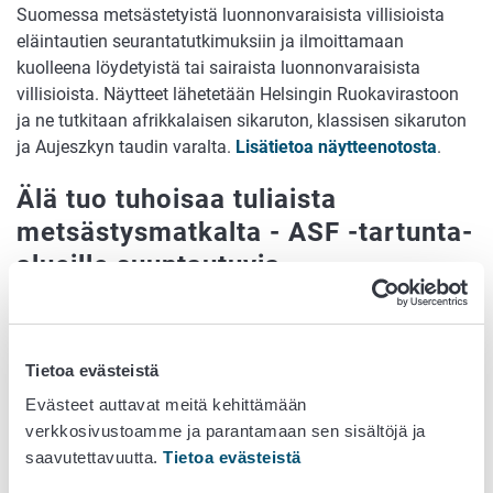
Suomessa metsästetyistä luonnonvaraisista villisioista
eläintautien seurantatutkimuksiin ja ilmoittamaan
kuolleena löydetyistä tai sairaista luonnonvaraisista
villisioista. Näytteet lähetetään Helsingin Ruokavirastoon
ja ne tutkitaan afrikkalaisen sikaruton, klassisen sikaruton
ja Aujeszkyn taudin varalta.
Lisätietoa näytteenotosta
.
Älä tuo tuhoisaa tuliaista
metsästysmatkalta - ASF -tartunta-
alueille suuntautuvia
metsästysmatkoja on syytä välttää
Euroopan pahentuneen tautitilanteen takia metsästäjien
Tietoa evästeistä
tulisi harkita vaihtoehtoja villisian metsästykselle tai
vaihtoehtoisia jahtimatkojen kohdemaita. Metsästäjien on
Evästeet auttavat meitä kehittämään
syytä noudattaa erityistä varovaisuutta palatessaan
verkkosivustoamme ja parantamaan sen sisältöjä ja
metsästysmatkoilta maista, joissa esiintyy afrikkalaista
saavutettavuutta.
Tietoa evästeistä
sikaruttoa. Likaantuneet varusteet tai käsittelemättömät