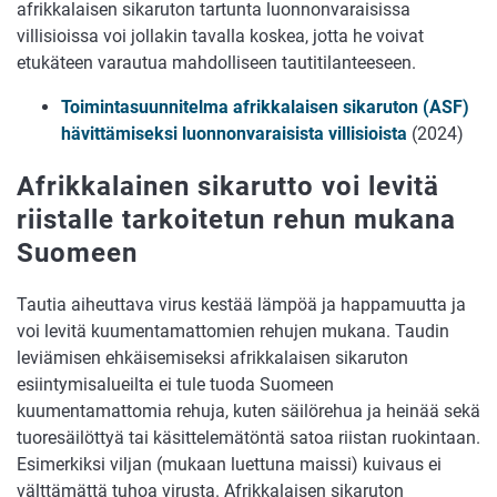
afrikkalaisen sikaruton tartunta luonnonvaraisissa
villisioissa voi jollakin tavalla koskea, jotta he voivat
etukäteen varautua mahdolliseen tautitilanteeseen.
Toimintasuunnitelma afrikkalaisen sikaruton (ASF)
hävittämiseksi luonnonvaraisista villisioista
(2024)
Afrikkalainen sikarutto voi levitä
riistalle tarkoitetun rehun mukana
Suomeen
Tautia aiheuttava virus kestää lämpöä ja happamuutta ja
voi levitä kuumentamattomien rehujen mukana. Taudin
leviämisen ehkäisemiseksi afrikkalaisen sikaruton
esiintymisalueilta ei tule tuoda Suomeen
kuumentamattomia rehuja, kuten säilörehua ja heinää sekä
tuoresäilöttyä tai käsittelemätöntä satoa riistan ruokintaan.
Esimerkiksi viljan (mukaan luettuna maissi) kuivaus ei
välttämättä tuhoa virusta. Afrikkalaisen sikaruton