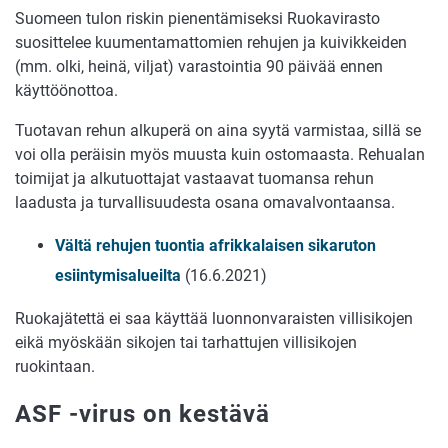
Suomeen tulon riskin pienentämiseksi Ruokavirasto
suosittelee kuumentamattomien rehujen ja kuivikkeiden
(mm. olki, heinä, viljat) varastointia 90 päivää ennen
käyttöönottoa.
Tuotavan rehun alkuperä on aina syytä varmistaa, sillä se
voi olla peräisin myös muusta kuin ostomaasta. Rehualan
toimijat ja alkutuottajat vastaavat tuomansa rehun
laadusta ja turvallisuudesta osana omavalvontaansa.
Vältä rehujen tuontia afrikkalaisen sikaruton
esiintymisalueilta
(16.6.2021)
Ruokajätettä ei saa käyttää luonnonvaraisten villisikojen
eikä myöskään sikojen tai tarhattujen villisikojen
ruokintaan.
ASF -virus on kestävä