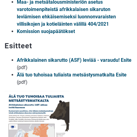
Maa- ja metsätalousministeriön asetus
varotoimenpiteistä afrikkalaisen sikaruton
leviämisen ehkäisemiseksi luonnonvaraisten
villisikojen ja kotieläinten välillä 404/2021
Komission suojapäätökset
Esitteet
Afrikkalainen sikarutto (ASF) leviää - varaudu! Esite
(pdf)
Älä tuo tuhoisaa tuliaista metsästysmatkalta Esite
(pdf)