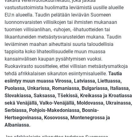
vakava verenvuotokuumetauti, joka jatkaa
vastustustoimista huolimatta leviämistä uusille alueille
EU:n alueella. Taudin pelätään leviävän Suomeen
luonnonvaraisten villisikojen tai ihmisten mukanaan
tuomien villisianlihan, -ruhojen, -lihatuotteiden tai
likaantuneiden metsästysvarusteiden mukana. Taudin
leviäminen maahan aiheuttaisi suuria taloudellisia
tappioita koko lihateollisuudelle muun muassa
kansainvälisen kaupan pysähtymisen vuoksi.
Ruokavirasto suosittelee, ettei villisian metsästysmatkoja
tehdä afrikkalaisen sikaruton esiintymisalueille.
Tautia
esiintyy muun muassa Virossa, Latviassa, Liettuassa,
Puolassa, Unkarissa, Romaniassa, Bulgariassa, Italiassa,
Slovakiassa, Saksassa, Tšekissä, Kreikassa ja Kroatiassa
sekä Venäjällä, Valko-Venäjällä, Moldovassa, Ukrainassa,
Serbiassa, Pohjois-Makedoniassa, Bosnia-
Hertsegovinassa, Kosovossa, Montenegrossa ja
Albaniassa.