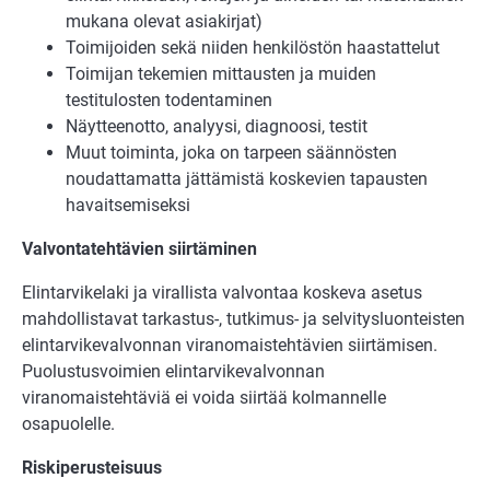
mukana olevat asiakirjat)
Toimijoiden sekä niiden henkilöstön haastattelut
Toimijan tekemien mittausten ja muiden
testitulosten todentaminen
Näytteenotto, analyysi, diagnoosi, testit
Muut toiminta, joka on tarpeen säännösten
noudattamatta jättämistä koskevien tapausten
havaitsemiseksi
Valvontatehtävien siirtäminen
Elintarvikelaki ja virallista valvontaa koskeva asetus
mahdollistavat tarkastus-, tutkimus- ja selvitysluonteisten
elintarvikevalvonnan viranomaistehtävien siirtämisen.
Puolustusvoimien elintarvikevalvonnan
viranomaistehtäviä ei voida siirtää kolmannelle
osapuolelle.
Riskiperusteisuus