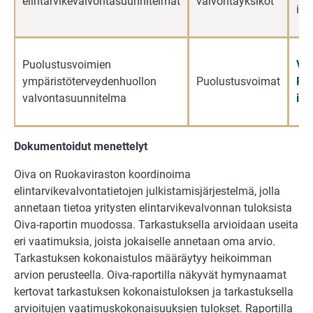
elintarvikevalvontasuunnitelmat
valvontayksiköt
int
Puolustusvoimien
Val
ympäristöterveydenhuollon
Puolustusvoimat
Puo
valvontasuunnitelma
int
Dokumentoidut menettelyt
Oiva on Ruokaviraston koordinoima
elintarvikevalvontatietojen julkistamisjärjestelmä, jolla
annetaan tietoa yritysten elintarvikevalvonnan tuloksista
Oiva-raportin muodossa. Tarkastuksella arvioidaan useita
eri vaatimuksia, joista jokaiselle annetaan oma arvio.
Tarkastuksen kokonaistulos määräytyy heikoimman
arvion perusteella. Oiva-raportilla näkyvät hymynaamat
kertovat tarkastuksen kokonaistuloksen ja tarkastuksella
arvioitujen vaatimuskokonaisuuksien tulokset. Raportilla