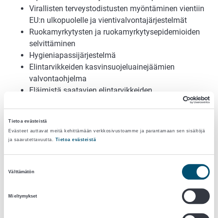
Virallisten terveystodistusten myöntäminen vientiin
EU:n ulkopuolelle ja vientivalvontajärjestelmät
Ruokamyrkytysten ja ruokamyrkytysepidemioiden
selvittäminen
Hygieniapassijärjestelmä
Elintarvikkeiden kasvinsuojeluainejäämien
valvontaohjelma
Eläimistä saatavien elintarvikkeiden
vierasainevalvontaohjelma
Zoonoosivalvontaohjelmat
Tietoa evästeistä
ATP-sopimuksen valvonta
Evästeet auttavat meitä kehittämään verkkosivustoamme ja parantamaan sen sisältöjä
Rehujen valvonta
ja saavutettavuutta.
Tietoa evästeistä
Luonnonmukaisen tuotannon ja luomutuotteiden
merkintöjen valvonta
Suostumuksen
Eläinperäisten sivutuotteiden valvonta
Välttämätön
valinta
Ehdollisuus
Muuntogeenisten organismien tarkoituksellinen
Mieltymykset
levittäminen ympäristöön.