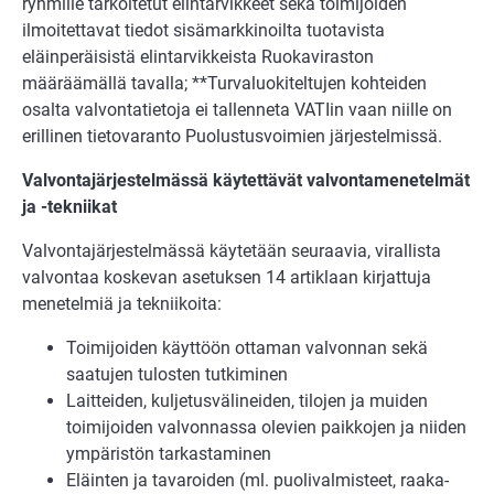
ryhmille tarkoitetut elintarvikkeet sekä toimijoiden
ilmoitettavat tiedot sisämarkkinoilta tuotavista
eläinperäisistä elintarvikkeista Ruokaviraston
määräämällä tavalla; **Turvaluokiteltujen kohteiden
osalta valvontatietoja ei tallenneta VATIin vaan niille on
erillinen tietovaranto Puolustusvoimien järjestelmissä.
Valvontajärjestelmässä käytettävät valvontamenetelmät
ja -tekniikat
Valvontajärjestelmässä käytetään seuraavia, virallista
valvontaa koskevan asetuksen 14 artiklaan kirjattuja
menetelmiä ja tekniikoita:
Toimijoiden käyttöön ottaman valvonnan sekä
saatujen tulosten tutkiminen
Laitteiden, kuljetusvälineiden, tilojen ja muiden
toimijoiden valvonnassa olevien paikkojen ja niiden
ympäristön tarkastaminen
Eläinten ja tavaroiden (ml. puolivalmisteet, raaka-