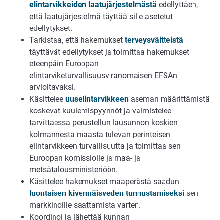
elintarvikkeiden laatujärjestelmästä
edellyttäen,
että laatujärjestelmä täyttää sille asetetut
edellytykset.
Tarkistaa, että hakemukset
terveysväitteistä
täyttävät edellytykset ja toimittaa hakemukset
eteenpäin Euroopan
elintarviketurvallisuusviranomaisen EFSAn
arvioitavaksi.
Käsittelee
uuselintarvikkeen
aseman määrittämistä
koskevat kuulemispyynnöt ja valmistelee
tarvittaessa perustellun lausunnon koskien
kolmannesta maasta tulevan perinteisen
elintarvikkeen turvallisuutta ja toimittaa sen
Euroopan komissiolle ja maa- ja
metsätalousministeriöön.
Käsittelee hakemukset maaperästä saadun
luontaisen kivennäisveden tunnustamiseksi
sen
markkinoille saattamista varten.
Koordinoi ja lähettää kunnan