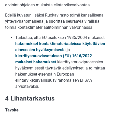
arviointiohjeiden mukaista elintarvikevalvontaa.
Edellä kuvatun lisäksi Ruokavirasto toimii kansallisena
yhteysviranomaisena ja suorittaa seuraavia virallisia
toimia kontaktimateriaalitoiminnan valvonnassa:
Tarkistaa, että EU-asetuksen 1935/2004 mukaiset
hakemukset kontaktimateriaaleissa käytettävien
ainesosien hyväksymisestä
ja
kierrätysmuoviasetuksen (EU) 1616/2022
mukaiset hakemukset
kierrätysmuoviprosessien
hyväksymisestä täyttävät edellytykset ja toimittaa
hakemukset eteenpäin Euroopan
elintarviketurvallisuusviranomaisen EFSAn
arvioitavaksi.
4 Lihantarkastus
Tavoite