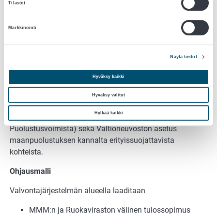
Tilastot
Lainsäädäntö
Elintarvikevalvonnan keskeinen lainsäädäntö on
Markkinointi
koottuna MMM:n sivuille.
Näytä tiedot
Puolustusvoimien elintarvikevalvonnan osalta
noudatetaan lisäksi lakia ja asetusta terveydenhuollon
Hyväksy kaikki
järjestämisestä Puolustusvoimissa. Maanpuolustuksen
kannalta erityissuojattavien kohteiden osalta
Hyväksy valitut
elintarvikevalvonnan toteuttamisessa on huomioitava
Hylkää kaikki
liikkumista koskevat kiellot ja rajoitukset (Laki
Puolustusvoimista) sekä Valtioneuvoston asetus
maanpuolustuksen kannalta erityissuojattavista
kohteista.
Ohjausmalli
Valvontajärjestelmän alueella laaditaan
MMM:n ja Ruokaviraston välinen tulossopimus