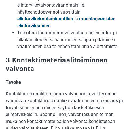
elintarvikevalvontaviranomaisille
näytteenottopyynnöt vuosittain
elintarvikekontaminanttien
ja
muuntogeenisten
elintarvikkeiden
Toteuttaa tuotantotapavalvontaa uusien lattia- ja
ulkokanaloiden kananmunien kaupan pitämisen
vaatimusten osalta ennen toiminnan aloittamista.
3 Kontaktimateriaalitoiminnan
valvonta
Tavoite
Kontaktimateriaalitoiminnan valvonnan tavoitteena on
varmistaa kontaktimateriaalien vaatimustenmukaisuus ja
turvallisuus ennen niiden käyttöä kosketuksessa
elintarvikkeisiin. Säännöllinen, valvontasuunnitelman
mukainen kontaktimateriaalien valvonta kohdistetaan
niiden valmistukseen, EU:n sisäkauppaan ja EU:n