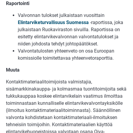
Raportointi
Valvonnan tulokset julkaistaan vuosittain
Elintarviketurvallisuus Suomessa
-raportissa, joka
julkaistaan Ruokaviraston sivuilla. Raportissa on
esitetty elintarvikevalvonnan valvontatulokset ja
niiden johdosta tehdyt johtopäätökset.
Valvontatulosten yhteenveto on osa Euroopan
komissiolle toimitettavaa yhteenvetoraporttia.
Muuta
Kontaktimateriaalitoimijoista valmistajia,
sisämarkkinakauppa- ja kolmasmaa tuontitoimijoita sekä
tukkukauppaa koskee elintarvikelain vaatimus ilmoittaa
toiminnastaan kunnalliselle elintarvikevalvontayksikölle
(ilmoitus kontaktimateriaalitoiminnasta). Säännöllinen
valvonta kohdistetaan kontaktimateriaali-ilmoituksen
tehneisiin toimijoihin. Kontaktimateriaalien käyttöä
elintarvikehuoneistoissa valvotaan osana Oiva-