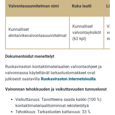
Valvontasuunnitelman nimi
Kuka laatii
Link
Kunnalliset
Valv
Kunnalliset
valvontayksiköt
voi 
elintarvikevalvontasuunnitelmat
(62 kpl)
inte
Dokumentoidut menettelyt
Ruokaviraston kontaktimateriaalien valvontaohjeet ja
valvonnassa käytettävät tarkastuslomakkeet ovat
julkisesti saatavilla
Ruokaviraston internetsivuilla
.
Valvonnan tehokkuuden ja vaikuttavuuden tunnusluvut
Vaikuttavuus: Tavoitteena saada kaikki (100 %)
kontaktimateriaalitoiminnat rekisteröityä
Tehokkuus: Tarkastusten kattavuus: 33 %