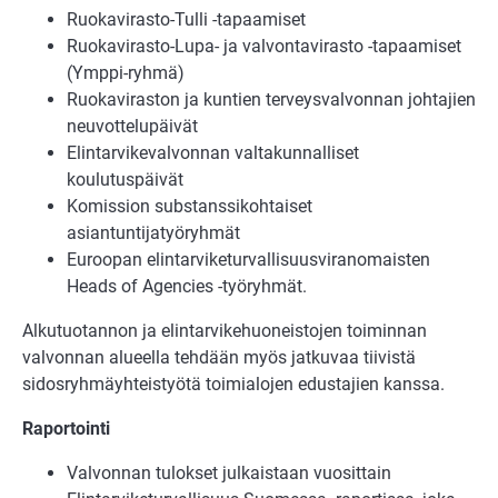
Ruokavirasto-Tulli -tapaamiset
Ruokavirasto-Lupa- ja valvontavirasto -tapaamiset
(Ymppi-ryhmä)
Ruokaviraston ja kuntien terveysvalvonnan johtajien
neuvottelupäivät
Elintarvikevalvonnan valtakunnalliset
koulutuspäivät
Komission substanssikohtaiset
asiantuntijatyöryhmät
Euroopan elintarviketurvallisuusviranomaisten
Heads of Agencies -työryhmät.
Alkutuotannon ja elintarvikehuoneistojen toiminnan
valvonnan alueella tehdään myös jatkuvaa tiivistä
sidosryhmäyhteistyötä toimialojen edustajien kanssa.
Raportointi
Valvonnan tulokset julkaistaan vuosittain