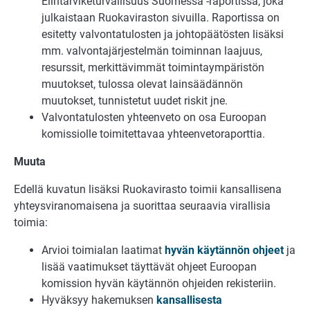
Elintarviketurvallisuus Suomessa -raportissa, joka
julkaistaan Ruokaviraston sivuilla. Raportissa on
esitetty valvontatulosten ja johtopäätösten lisäksi
mm. valvontajärjestelmän toiminnan laajuus,
resurssit, merkittävimmät toimintaympäristön
muutokset, tulossa olevat lainsäädännön
muutokset, tunnistetut uudet riskit jne.
Valvontatulosten yhteenveto on osa Euroopan
komissiolle toimitettavaa yhteenvetoraporttia.
Muuta
Edellä kuvatun lisäksi Ruokavirasto toimii kansallisena
yhteysviranomaisena ja suorittaa seuraavia virallisia
toimia:
Arvioi toimialan laatimat
hyvän käytännön ohjeet
ja
lisää vaatimukset täyttävät ohjeet Euroopan
komission hyvän käytännön ohjeiden rekisteriin.
Hyväksyy hakemuksen
kansallisesta