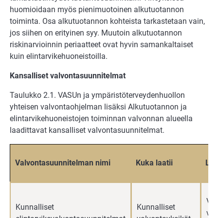
huomioidaan myös pienimuotoinen alkutuotannon
toiminta. Osa alkutuotannon kohteista tarkastetaan vain,
jos siihen on erityinen syy. Muutoin alkutuotannon
riskinarvioinnin periaatteet ovat hyvin samankaltaiset
kuin elintarvikehuoneistoilla.
Kansalliset valvontasuunnitelmat
Taulukko 2.1. VASUn ja ympäristöterveydenhuollon
yhteisen valvontaohjelman lisäksi Alkutuotannon ja
elintarvikehuoneistojen toiminnan valvonnan alueella
laadittavat kansalliset valvontasuunnitelmat.
Valvontasuunnitelman nimi
Kuka laatii
Lin
Val
Kunnalliset
Kunnalliset
voi