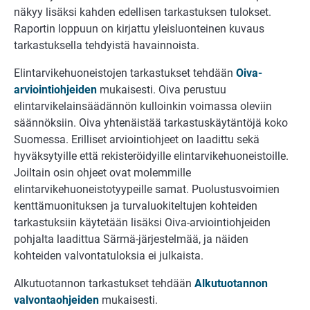
näkyy lisäksi kahden edellisen tarkastuksen tulokset.
Raportin loppuun on kirjattu yleisluonteinen kuvaus
tarkastuksella tehdyistä havainnoista.
Elintarvikehuoneistojen tarkastukset tehdään
Oiva-
arviointiohjeiden
mukaisesti. Oiva perustuu
elintarvikelainsäädännön kulloinkin voimassa oleviin
säännöksiin. Oiva yhtenäistää tarkastuskäytäntöjä koko
Suomessa. Erilliset arviointiohjeet on laadittu sekä
hyväksytyille että rekisteröidyille elintarvikehuoneistoille.
Joiltain osin ohjeet ovat molemmille
elintarvikehuoneistotyypeille samat. Puolustusvoimien
kenttämuonituksen ja turvaluokiteltujen kohteiden
tarkastuksiin käytetään lisäksi Oiva-arviointiohjeiden
pohjalta laadittua Särmä-järjestelmää, ja näiden
kohteiden valvontatuloksia ei julkaista.
Alkutuotannon tarkastukset tehdään
Alkutuotannon
valvontaohjeiden
mukaisesti.