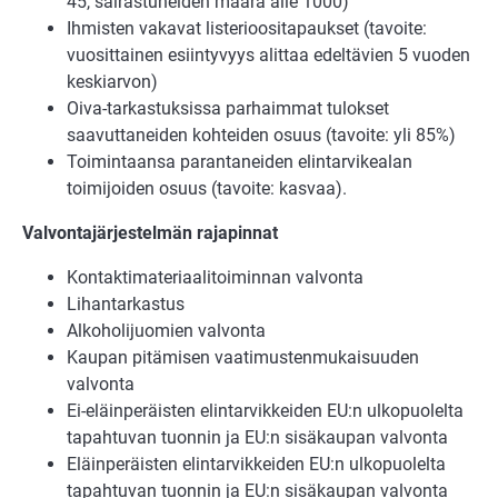
45, sairastuneiden määrä alle 1000)
Ihmisten vakavat listerioositapaukset (tavoite:
vuosittainen esiintyvyys alittaa edeltävien 5 vuoden
keskiarvon)
Oiva-tarkastuksissa parhaimmat tulokset
saavuttaneiden kohteiden osuus (tavoite: yli 85%)
Toimintaansa parantaneiden elintarvikealan
toimijoiden osuus (tavoite: kasvaa).
Valvontajärjestelmän rajapinnat
Kontaktimateriaalitoiminnan valvonta
Lihantarkastus
Alkoholijuomien valvonta
Kaupan pitämisen vaatimustenmukaisuuden
valvonta
Ei-eläinperäisten elintarvikkeiden EU:n ulkopuolelta
tapahtuvan tuonnin ja EU:n sisäkaupan valvonta
Eläinperäisten elintarvikkeiden EU:n ulkopuolelta
tapahtuvan tuonnin ja EU:n sisäkaupan valvonta