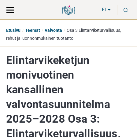
Siirry
Siirry
H
suoraan
koko
FI
sisältöön
sivuston
hakuun
Etusivu
Teemat
Valvonta
Osa 3 Elintarviketurvallisuus,
rehut ja luonnonmukainen tuotanto
Elintarvikeketjun
monivuotinen
kansallinen
valvontasuunnitelma
2025–2028 Osa 3:
Elintarviketurvallisuus,