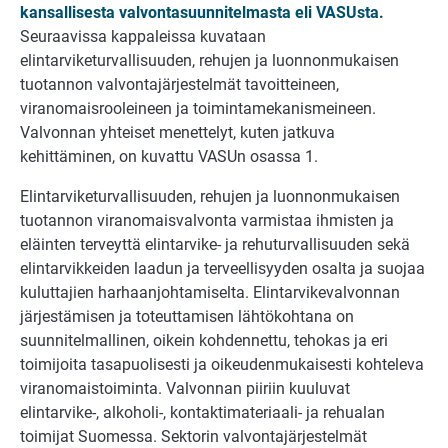
kansallisesta valvontasuunnitelmasta eli VASUsta.
Seuraavissa kappaleissa kuvataan
elintarviketurvallisuuden, rehujen ja luonnonmukaisen
tuotannon valvontajärjestelmät tavoitteineen,
viranomaisrooleineen ja toimintamekanismeineen.
Valvonnan yhteiset menettelyt, kuten jatkuva
kehittäminen, on kuvattu VASUn osassa 1.
Elintarviketurvallisuuden, rehujen ja luonnonmukaisen
tuotannon viranomaisvalvonta varmistaa ihmisten ja
eläinten terveyttä elintarvike- ja rehuturvallisuuden sekä
elintarvikkeiden laadun ja terveellisyyden osalta ja suojaa
kuluttajien harhaanjohtamiselta. Elintarvikevalvonnan
järjestämisen ja toteuttamisen lähtökohtana on
suunnitelmallinen, oikein kohdennettu, tehokas ja eri
toimijoita tasapuolisesti ja oikeudenmukaisesti kohteleva
viranomaistoiminta. Valvonnan piiriin kuuluvat
elintarvike-, alkoholi-, kontaktimateriaali- ja rehualan
toimijat Suomessa. Sektorin valvontajärjestelmät