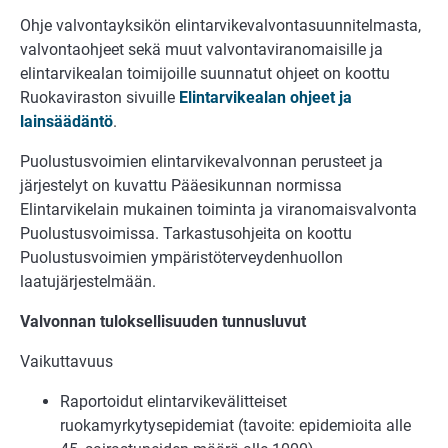
Ohje valvontayksikön elintarvikevalvontasuunnitelmasta,
valvontaohjeet sekä muut valvontaviranomaisille ja
elintarvikealan toimijoille suunnatut ohjeet on koottu
Ruokaviraston sivuille
Elintarvikealan ohjeet ja
lainsäädäntö
.
Puolustusvoimien elintarvikevalvonnan perusteet ja
järjestelyt on kuvattu Pääesikunnan normissa
Elintarvikelain mukainen toiminta ja viranomaisvalvonta
Puolustusvoimissa. Tarkastusohjeita on koottu
Puolustusvoimien ympäristöterveydenhuollon
laatujärjestelmään.
Valvonnan tuloksellisuuden tunnusluvut
Vaikuttavuus
Raportoidut elintarvikevälitteiset
ruokamyrkytysepidemiat (tavoite: epidemioita alle