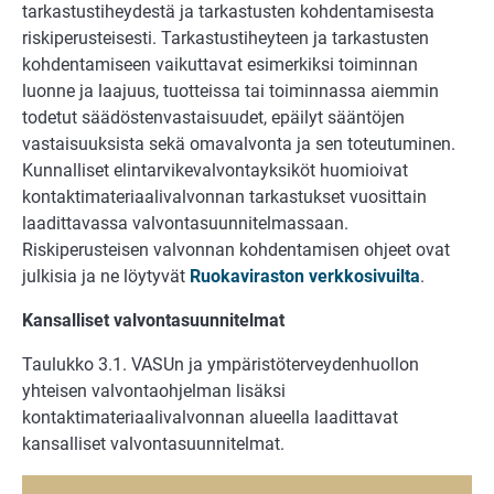
tarkastustiheydestä ja tarkastusten kohdentamisesta
riskiperusteisesti. Tarkastustiheyteen ja tarkastusten
kohdentamiseen vaikuttavat esimerkiksi toiminnan
luonne ja laajuus, tuotteissa tai toiminnassa aiemmin
todetut säädöstenvastaisuudet, epäilyt sääntöjen
vastaisuuksista sekä omavalvonta ja sen toteutuminen.
Kunnalliset elintarvikevalvontayksiköt huomioivat
kontaktimateriaalivalvonnan tarkastukset vuosittain
laadittavassa valvontasuunnitelmassaan.
Riskiperusteisen valvonnan kohdentamisen ohjeet ovat
julkisia ja ne löytyvät
Ruokaviraston verkkosivuilta
.
Kansalliset valvontasuunnitelmat
Taulukko 3.1. VASUn ja ympäristöterveydenhuollon
yhteisen valvontaohjelman lisäksi
kontaktimateriaalivalvonnan alueella laadittavat
kansalliset valvontasuunnitelmat.