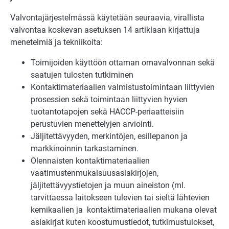
Valvontajärjestelmässä käytetään seuraavia, virallista
valvontaa koskevan asetuksen 14 artiklaan kirjattuja
menetelmiä ja tekniikoita:
Toimijoiden käyttöön ottaman omavalvonnan sekä
saatujen tulosten tutkiminen
Kontaktimateriaalien valmistustoimintaan liittyvien
prosessien sekä toimintaan liittyvien hyvien
tuotantotapojen sekä HACCP-periaatteisiin
perustuvien menettelyjen arviointi.
Jäljitettävyyden, merkintöjen, esillepanon ja
markkinoinnin tarkastaminen.
Olennaisten kontaktimateriaalien
vaatimustenmukaisuusasiakirjojen,
jäljitettävyystietojen ja muun aineiston (ml.
tarvittaessa laitokseen tulevien tai sieltä lähtevien
kemikaalien ja kontaktimateriaalien mukana olevat
asiakirjat kuten koostumustiedot, tutkimustulokset,