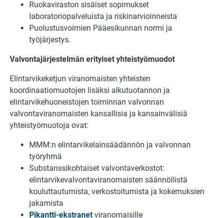
Ruokaviraston sisäiset sopimukset
laboratoriopalveluista ja riskinarvioinneista
Puolustusvoimien Pääesikunnan normi ja
työjärjestys.
Valvontajärjestelmän erityiset yhteistyömuodot
Elintarvikeketjun viranomaisten yhteisten
koordinaatiomuotojen lisäksi alkutuotannon ja
elintarvikehuoneistojen toiminnan valvonnan
valvontaviranomaisten kansallisia ja kansainvälisiä
yhteistyömuotoja ovat:
MMM:n elintarvikelainsäädännön ja valvonnan
työryhmä
Substanssikohtaiset valvontaverkostot:
elintarvikevalvontaviranomaisten säännöllistä
kouluttautumista, verkostoitumista ja kokemuksien
jakamista
Pikantti-ekstranet
viranomaisille