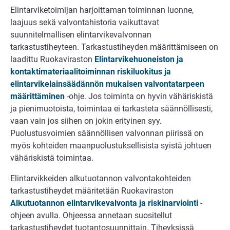
Elintarviketoimijan harjoittaman toiminnan luonne,
laajuus sekä valvontahistoria vaikuttavat
suunnitelmallisen elintarvikevalvonnan
tarkastustiheyteen. Tarkastustiheyden määrittämiseen on
laadittu Ruokaviraston
Elintarvikehuoneiston ja
kontaktimateriaalitoiminnan riskiluokitus ja
elintarvikelainsäädännön mukaisen valvontatarpeen
määrittäminen
-ohje. Jos toiminta on hyvin vähäriskistä
ja pienimuotoista, toimintaa ei tarkasteta säännöllisesti,
vaan vain jos siihen on jokin erityinen syy.
Puolustusvoimien säännöllisen valvonnan piirissä on
myös kohteiden maanpuolustuksellisista syistä johtuen
vähäriskistä toimintaa.
Elintarvikkeiden alkutuotannon valvontakohteiden
tarkastustiheydet määritetään Ruokaviraston
Alkutuotannon elintarvikevalvonta ja riskinarviointi
-
ohjeen avulla. Ohjeessa annetaan suositellut
tarkastustiheydet tuotantosuunnittain. Tiheyksissä