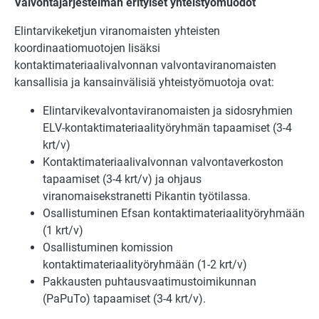
Valvontajärjestelmän erityiset yhteistyömuodot
Elintarvikeketjun viranomaisten yhteisten
koordinaatiomuotojen lisäksi
kontaktimateriaalivalvonnan valvontaviranomaisten
kansallisia ja kansainvälisiä yhteistyömuotoja ovat:
Elintarvikevalvontaviranomaisten ja sidosryhmien
ELV-kontaktimateriaalityöryhmän tapaamiset (3-4
krt/v)
Kontaktimateriaalivalvonnan valvontaverkoston
tapaamiset (3-4 krt/v) ja ohjaus
viranomaisekstranetti Pikantin työtilassa.
Osallistuminen Efsan kontaktimateriaalityöryhmään
(1 krt/v)
Osallistuminen komission
kontaktimateriaalityöryhmään (1-2 krt/v)
Pakkausten puhtausvaatimustoimikunnan
(PaPuTo) tapaamiset (3-4 krt/v).