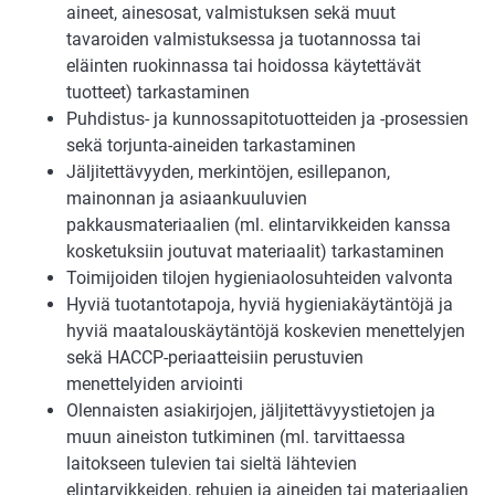
aineet, ainesosat, valmistuksen sekä muut
tavaroiden valmistuksessa ja tuotannossa tai
eläinten ruokinnassa tai hoidossa käytettävät
tuotteet) tarkastaminen
Puhdistus- ja kunnossapitotuotteiden ja -prosessien
sekä torjunta-aineiden tarkastaminen
Jäljitettävyyden, merkintöjen, esillepanon,
mainonnan ja asiaankuuluvien
pakkausmateriaalien (ml. elintarvikkeiden kanssa
kosketuksiin joutuvat materiaalit) tarkastaminen
Toimijoiden tilojen hygieniaolosuhteiden valvonta
Hyviä tuotantotapoja, hyviä hygieniakäytäntöjä ja
hyviä maatalouskäytäntöjä koskevien menettelyjen
sekä HACCP-periaatteisiin perustuvien
menettelyiden arviointi
Olennaisten asiakirjojen, jäljitettävyystietojen ja
muun aineiston tutkiminen (ml. tarvittaessa
laitokseen tulevien tai sieltä lähtevien
elintarvikkeiden, rehujen ja aineiden tai materiaalien