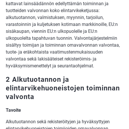
kattavat lainsäädännön edellyttämän toiminnan ja
tuotteiden valvonnan koko elintarvikeketjussa:
alkutuotannon, valmistuksen, myynnin, tarjoilun,
varastoinnin ja kuljetuksen kotimaan markkinoille, EU:n
sisäkaupan, viennin EU:n ulkopuolelle ja EU:n
ulkopuolelta tapahtuvan tuonnin. Valvontajärjestelmiin
sisältyy toimijan ja toiminnan omavalvonnan valvontaa,
tuote- ja eräkohtaista vaatimustenmukaisuuden
valvontaa sekä lakisääteiset rekisteröimis- ja
hyväksymismenettelyt ja seurantaohjelmat.
2 Alkutuotannon ja
elintarvikehuoneistojen toiminnan
valvonta
Tavoite
Alkutuotannon sekä rekisteröityjen ja hyväksyttyjen
elintarvikehuoneistojen toimijoiden omavalvonnan