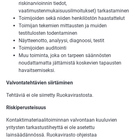
riskinarvioinnin tiedot,
vaatimustenmukaisuusilmoitukset) tarkastaminen
Toimijoiden sekä niiden henkilöstön haastattelut
Toimijan tekemien mittausten ja muiden
testitulosten todentaminen
Näytteenotto, analyysi, diagnoosi, testit
Toimijoiden auditointi
Muu toiminta, joka on tarpeen säännösten
noudattamatta jättämistä koskevien tapausten
havaitsemiseksi.
Valvontatehtävien siirtäminen
Tehtäviä ei ole siirretty Ruokavirastosta.
Riskiperusteisuus
Kontaktimateriaalitoiminnan valvontaan kuuluvien
yritysten tarkastustiheyttä ei ole asetettu
lainsäädännössä. Ruokavirasto ohjeistaa