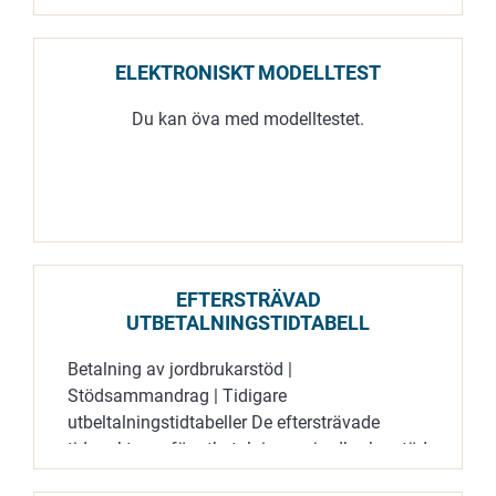
och lämna in ansökan eller bemyndiga en…
ELEKTRONISKT MODELLTEST
Du kan öva med modelltestet.
EFTERSTRÄVAD
UTBETALNINGSTIDTABELL
Betalning av jordbrukarstöd |
Stödsammandrag | Tidigare
utbeltalningstidtabeller De eftersträvade
tidpunkterna för utbetalning av jordbrukarstöd
anges på månadsnivå i