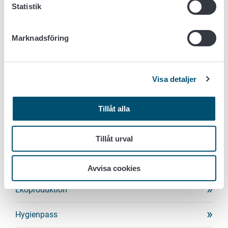
Statistik
Blogg: Varför övervakas djurhållares registeruppgifter?
29.7.2026
Marknadsföring
Blogg: Från prestation till resultat: kunde en ny modell för jordbrukarstöd belöna framgång i stället för att fokusera på att datum följs?
25.6.2026
Blogg: Hönshirsets grobarhet försvann i vallensilage
5.6.2026
Visa detaljer
Blogg: Den förnyade standarden för utsädespotatis stöder internationell handel
29.5.2026
Tillåt alla
AXPLOCK
Tillåt urval
Hälsofrämjande kost
Avvisa cookies
Ekoproduktion
Hygienpass