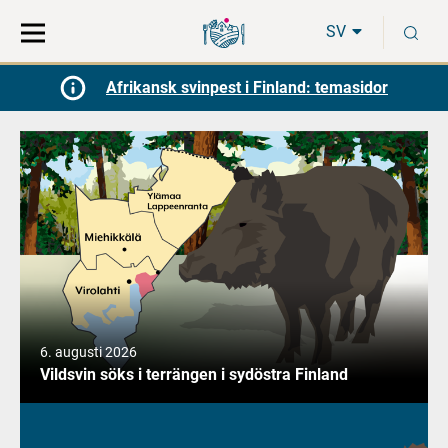
Gå
Sök
S
direkt
på
SV
till
hela
innehåll
webbplatsen
Afrikansk svinpest i Finland: temasidor
6. augusti 2026
Vildsvin söks i terrängen i sydöstra Finland