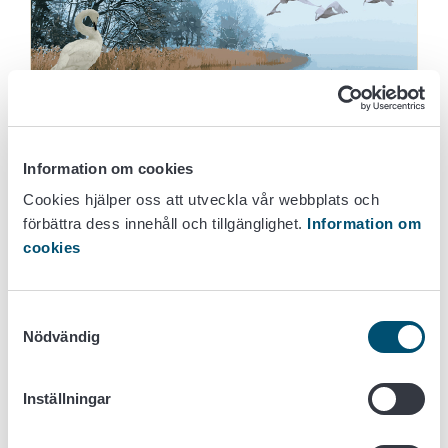
Ofta frågat om fågelinfluensa
Information om cookies
Hur fågelinfluensa sprids till fåglar och vilka är
Cookies hjälper oss att utveckla vår webbplats och
symtomen på sjukdomen. Kan en katt eller en
förbättra dess innehåll och tillgänglighet.
Information om
hund bli smittad? Hur är det med människan
cookies
då? Vad ska man görä, om man misstänker att
vilda fåglar är smittad med fågelinfluensa.
Samtyckesval
Nödvändig
Mer
Inställningar
BLOGG
Alla