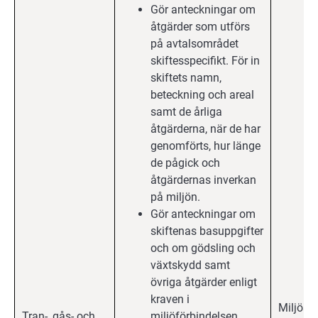
Gör anteckningar om
åtgärder som utförs
på avtalsområdet
skiftesspecifikt. För in
skiftets namn,
beteckning och areal
samt de årliga
åtgärderna, när de har
genomförts, hur länge
de pågick och
åtgärdernas inverkan
på miljön.
Gör anteckningar om
skiftenas basuppgifter
och om gödsling och
växtskydd samt
övriga åtgärder enligt
kraven i
Miljöav
Tran-, gås- och
miljöförbindelsen.