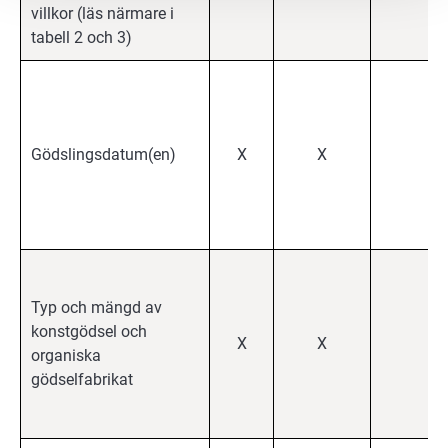
villkor (läs närmare i
tabell 2 och 3)
Gödslingsdatum(en)
X
X
X
Typ och mängd av
konstgödsel och
X
X
X
organiska
gödselfabrikat