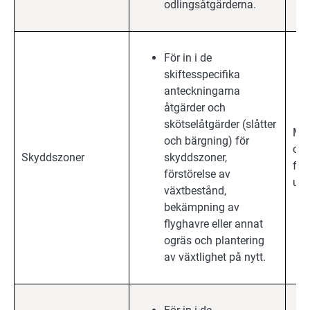
odlingsåtgärderna.
För in i de
skiftesspecifika
anteckningarna
åtgärder och
skötselåtgärder (slåtter
Mil
och bärgning) för
och
Skyddszoner
skyddszoner,
för
förstörelse av
upp
växtbestånd,
bekämpning av
flyghavre eller annat
ogräs och plantering
av växtlighet på nytt.