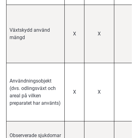
Växtskydd använd
X
X
X
mängd
Användningsobjekt
(dvs. odlingsväxt och
X
X
X
areal på vilken
preparatet har använts)
Observerade sjukdomar