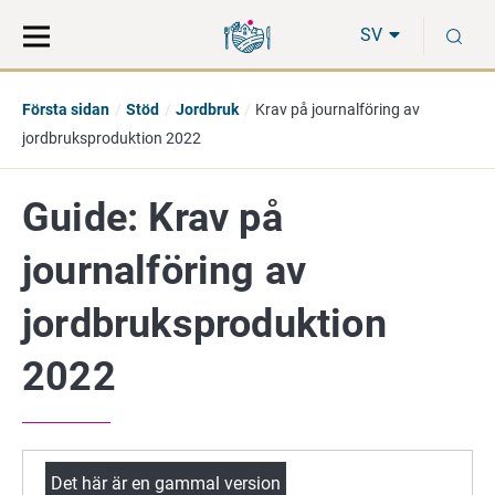
Gå
Sök
S
direkt
på
SV
till
hela
innehåll
webbplatsen
Första sidan
Stöd
Jordbruk
Krav på journalföring av
jordbruksproduktion 2022
Guide: Krav på
journalföring av
jordbruksproduktion
2022
Det här är en gammal version