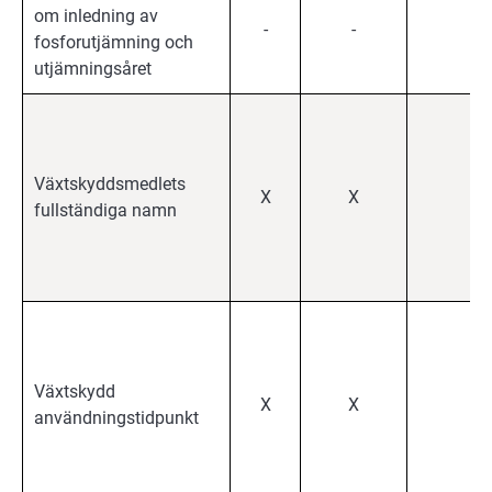
om inledning av
-
-
X
fosforutjämning och
utjämningsåret
Växtskyddsmedlets
X
X
X
fullständiga namn
Växtskydd
X
X
X
användningstidpunkt