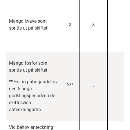
Mängd kväve som
X
X
X
spritts ut på skiftet
Mängd fosfor som
spritts ut på skiftet
** För in påbörjandet av
X**
-
X
den 5-åriga
gödslingsperioden i de
skiftesvisa
anteckningarna.
Vid behov anteckning