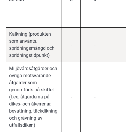
Kalkning (produkten
som använts,
-
-
X
spridningsmängd och
spridningstidpunkt)
Miljövårdsåtgärder och
övriga motsvarande
åtgärder som
genomförts på skiftet
(t.ex. åtgärderna på
-
-
X
dikes- och åkerrenar,
bevattning, täckdikning
och grävning av
utfallsdiken)