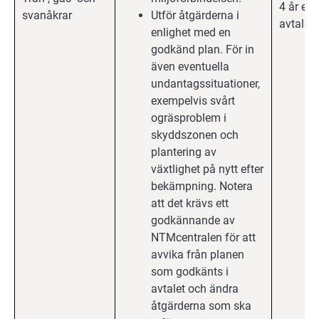
4 år eft
svanåkrar
Utför åtgärderna i
avtalsp
enlighet med en
godkänd plan. För in
även eventuella
undantagssituationer,
exempelvis svårt
ogräsproblem i
skyddszonen och
plantering av
växtlighet på nytt efter
bekämpning. Notera
att det krävs ett
godkännande av
NTMcentralen för att
avvika från planen
som godkänts i
avtalet och ändra
åtgärderna som ska