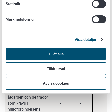
Statistik
flyghavre eller
andra ogräs
plantering av ny
Marknadsföring
växtlighet
mångfaldszonens
läge
Visa detaljer
Fröblandning som
Tillåt alla
använts på trädesåkrar
på grundvattenområdet
-
X
-
(arterna och andelen av
Tillåt urval
dem i fröblandningen)
Avvisa cookies
Den valda
skiftesspecifika
åtgärden och de frågor
som krävs i
-
-
X
miljöförbindelsens