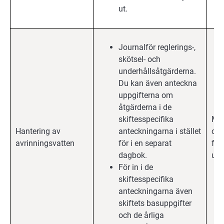
ut.
Journalför reglerings-,
skötsel- och
underhållsåtgärderna.
Du kan även anteckna
uppgifterna om
åtgärderna i de
skiftesspecifika
Mil
Hantering av
anteckningarna i stället
och
avrinningsvatten
för i en separat
för
dagbok.
upp
För in i de
skiftesspecifika
anteckningarna även
skiftets basuppgifter
och de årliga