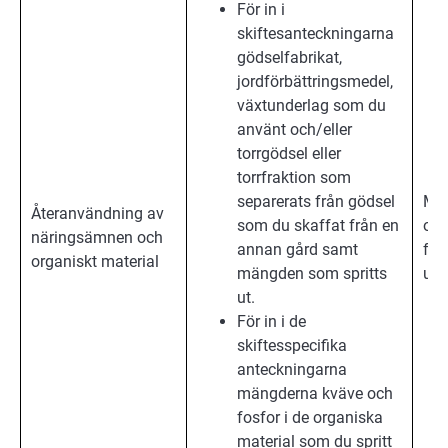
För in i
skiftesanteckningarna
gödselfabrikat,
jordförbättringsmedel,
växtunderlag som du
använt och/eller
torrgödsel eller
torrfraktion som
separerats från gödsel
Mil
Återanvändning av
som du skaffat från en
och
näringsämnen och
annan gård samt
för
organiskt material
mängden som spritts
upp
ut.
För in i de
skiftesspecifika
anteckningarna
mängderna kväve och
fosfor i de organiska
material som du spritt