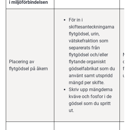
i
miljöförbindelsen
För in i
skiftesanteckningarna
flytgödsel, urin,
vätskefraktion som
separerats från
flytgödsel och/eller
Mil
Placering av
flytande organiskt
och
flytgödsel på åkern
gödselfabrikat som du
för
använt samt utspridd
upp
mängd per skifte.
Skriv upp mängderna
kväve och fosfor i de
gödsel som du spritt
ut.