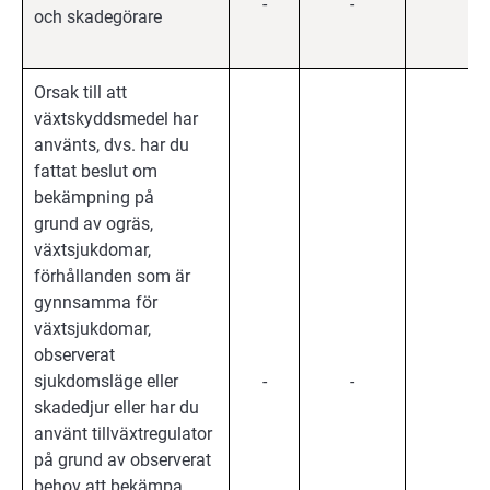
-
-
X
och skadegörare
Orsak till att
växtskyddsmedel har
använts, dvs. har du
fattat beslut om
bekämpning på
grund av ogräs,
växtsjukdomar,
förhållanden som är
gynnsamma för
växtsjukdomar,
observerat
sjukdomsläge eller
-
-
X
skadedjur eller har du
använt tillväxtregulator
på grund av observerat
behov att bekämpa