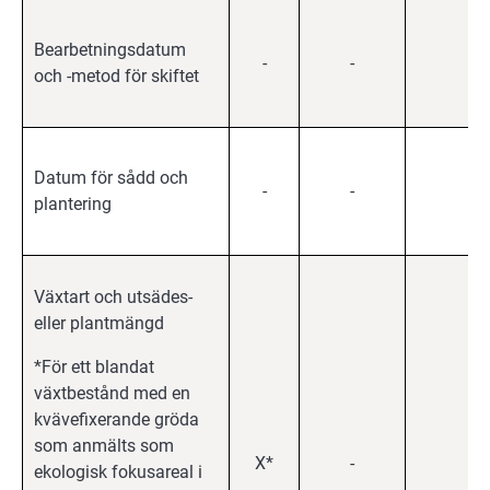
Bearbetningsdatum
-
-
X
och -metod för skiftet
Datum för sådd och
-
-
X
plantering
Växtart och utsädes-
eller plantmängd
*För ett blandat
växtbestånd med en
kvävefixerande gröda
som anmälts som
X*
-
X
ekologisk fokusareal i