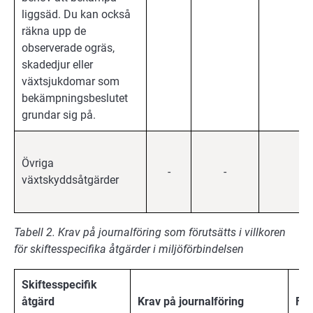
liggsäd. Du kan också
räkna upp de
observerade ogräs,
skadedjur eller
växtsjukdomar som
bekämpningsbeslutet
grundar sig på.
Övriga
-
-
X
växtskyddsåtgärder
Tabell 2. Krav på journalföring som förutsätts i villkoren
för skiftesspecifika åtgärder i miljöförbindelsen
Skiftesspecifik
åtgärd
Krav på journalföring
För