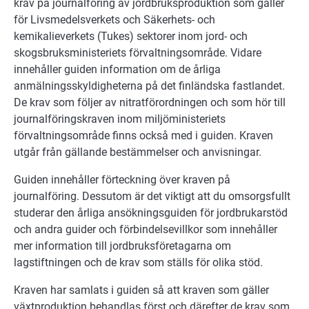
krav på journalföring av jordbruksproduktion som gäller
för Livsmedelsverkets och Säkerhets- och
kemikalieverkets (Tukes) sektorer inom jord- och
skogsbruksministeriets förvaltningsområde. Vidare
innehåller guiden information om de årliga
anmälningsskyldigheterna på det finländska fastlandet.
De krav som följer av nitratförordningen och som hör till
journalföringskraven inom miljöministeriets
förvaltningsområde finns också med i guiden. Kraven
utgår från gällande bestämmelser och anvisningar.
Guiden innehåller förteckning över kraven på
journalföring. Dessutom är det viktigt att du omsorgsfullt
studerar den årliga ansökningsguiden för jordbrukarstöd
och andra guider och förbindelsevillkor som innehåller
mer information till jordbruksföretagarna om
lagstiftningen och de krav som ställs för olika stöd.
Kraven har samlats i guiden så att kraven som gäller
växtproduktion behandlas först och därefter de krav som