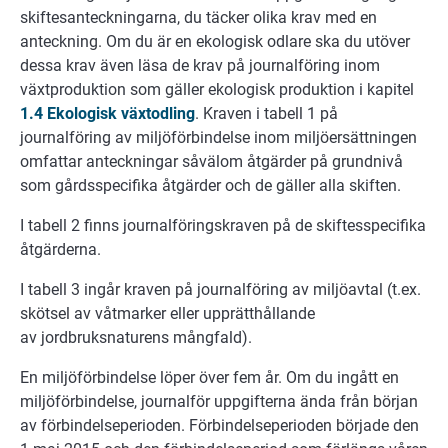
skiftesanteckningarna, du täcker olika krav med en
anteckning. Om du är en ekologisk odlare ska du utöver
dessa krav även läsa de krav på journalföring inom
växtproduktion som gäller ekologisk produktion i kapitel
1.4 Ekologisk växtodling
. Kraven i tabell 1 på
journalföring av miljöförbindelse inom miljöersättningen
omfattar anteckningar såvälom åtgärder på grundnivå
som gårdsspecifika åtgärder och de gäller alla skiften.
I tabell 2 finns journalföringskraven på de skiftesspecifika
åtgärderna.
I tabell 3 ingår kraven på journalföring av miljöavtal (t.ex.
skötsel av våtmarker eller upprätthållande
av jordbruksnaturens mångfald).
En miljöförbindelse löper över fem år. Om du ingått en
miljöförbindelse, journalför uppgifterna ända från början
av förbindelseperioden. Förbindelseperioden började den