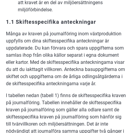
att kravet är en del av miljöersättningens
miljöförbindelse.
1.1 Skiftesspecifika anteckningar
Många av kraven på journalföring inom växtproduktion
uppfylls om dina skiftesspecifika anteckningar är
uppdaterade. Du kan förvara och spara uppgifterna som
samlas ihop från olika källor separat i egna dokument
eller kartor. Med de skiftesspecifika anteckningarna visar
du att du iakttagit villkoren. Anteckna basuppgifterna om
skiftet och uppgifterna om de årliga odlingsåtgärderna i
de skiftesspecifika anteckningarna varje år.
I tabellen nedan (tabell 1) finns de skiftesspecifika kraven
på journalföring. Tabellen innehåller de skiftesspecifika
kraven på journalföring som gäller alla odlare samt de
skiftesspecifika kraven på journalföring som hänför sig
till tvärvillkoren och miljöersättningen. Det är inte
nödvändigt att journalföra samma uppgifter två gånger i