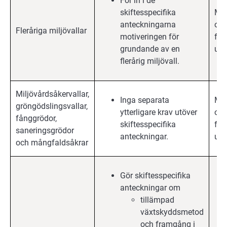
För in i de
skiftesspecifika
Mil
anteckningarna
och
Fleråriga miljövallar
motiveringen för
för
grundande av en
upp
flerårig miljövall.
Miljövårdsåkervallar,
Inga separata
Mil
gröngödslingsvallar,
ytterligare krav utöver
och
fånggrödor,
skiftesspecifika
för
saneringsgrödor
anteckningar.
upp
och mångfaldsåkrar
Gör skiftesspecifika
anteckningar om
tillämpad
växtskyddsmetod
och framgång i