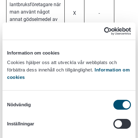
lantbruksföretagare när
man använt något
X
-
X
annat gödselmedel av
animaliskt ursprung än
stallgödsel på skiftet
och när ett sådant
skifte används som
Information om cookies
betesmark.
Cookies hjälper oss att utveckla vår webbplats och
förbättra dess innehåll och tillgänglighet.
Information om
cookies
Anläggande av skydds-
och mångfaldszoner
och vårdåtgärderna på
Samtyckesval
dem samt övriga
Nödvändig
arbeten
förstört
Inställningar
växtbestånd
-
-
X
bekämpning av