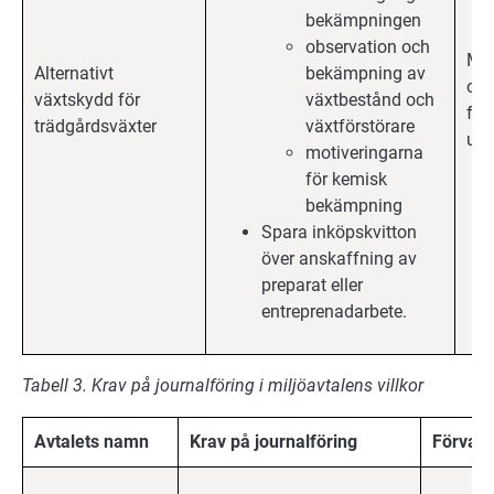
bekämpningen
observation och
Mil
Alternativt
bekämpning av
och
växtskydd för
växtbestånd och
för
trädgårdsväxter
växtförstörare
upp
motiveringarna
för kemisk
bekämpning
Spara inköpskvitton
över anskaffning av
preparat eller
entreprenadarbete.
Tabell 3. Krav på journalföring i miljöavtalens villkor
Avtalets namn
Krav på journalföring
Förvari