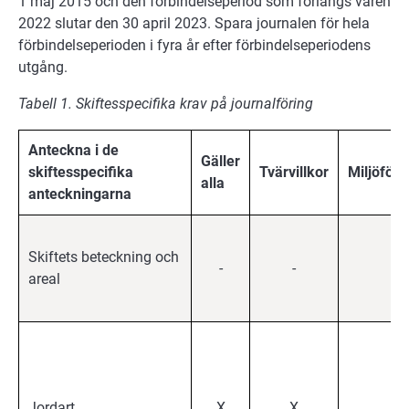
1 maj 2015 och den förbindelseperiod som förlängs våren
2022 slutar den 30 april 2023. Spara journalen för hela
förbindelseperioden i fyra år efter förbindelseperiodens
utgång.
Tabell 1. Skiftesspecifika krav på journalföring
Anteckna i de
Gäller
skiftesspecifika
Tvärvillkor
Miljöförb
alla
anteckningarna
Skiftets beteckning och
-
-
X
areal
Jordart
X
X
X