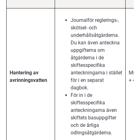
Journalför reglerings-,
skötsel- och
underhållsåtgärderna.
Du kan även anteckna
uppgifterna om
åtgärderna i de
skiftesspecifika
Hantering av
anteckningarna i stället
Milj
avrinningsvatten
för i en separat
+ 4 å
dagbok.
För in i de
skiftesspecifika
anteckningarna även
skiftets basuppgifter
och de årliga
odlingsåtgärderna.