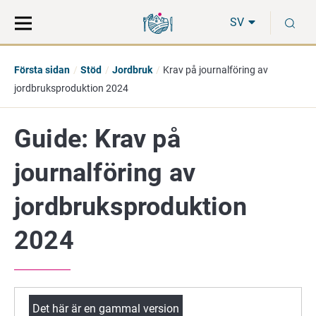
Gå
Sök
S
direkt
på
SV
till
hela
innehåll
webbplatsen
Första sidan
Stöd
Jordbruk
Krav på journalföring av
jordbruksproduktion 2024
Guide: Krav på
journalföring av
jordbruksproduktion
2024
Det här är en gammal version