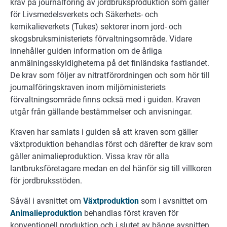
krav på journalföring av jordbruksproduktion som gäller
för Livsmedelsverkets och Säkerhets- och
kemikalieverkets (Tukes) sektorer inom jord- och
skogsbruksministeriets förvaltningsområde. Vidare
innehåller guiden information om de årliga
anmälningsskyldigheterna på det finländska fastlandet.
De krav som följer av nitratförordningen och som hör till
journalföringskraven inom miljöministeriets
förvaltningsområde finns också med i guiden. Kraven
utgår från gällande bestämmelser och anvisningar.
Kraven har samlats i guiden så att kraven som gäller
växtproduktion behandlas först och därefter de krav som
gäller animalieproduktion. Vissa krav rör alla
lantbruksföretagare medan en del hänför sig till villkoren
för jordbruksstöden.
Såväl i avsnittet om
Växtproduktion
som i avsnittet om
Animalieproduktion
behandlas först kraven för
konventionell produktion och i slutet av bägge avsnitten