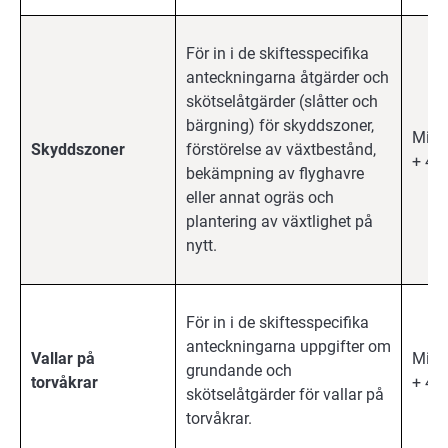
För in i de skiftesspecifika
anteckningarna åtgärder och
skötselåtgärder (slåtter och
bärgning) för skyddszoner,
Milj
Skyddszoner
förstörelse av växtbestånd,
+ 4 å
bekämpning av flyghavre
eller annat ogräs och
plantering av växtlighet på
nytt.
För in i de skiftesspecifika
anteckningarna uppgifter om
Vallar på
Milj
grundande och
torvåkrar
+ 4 å
skötselåtgärder för vallar på
torvåkrar.