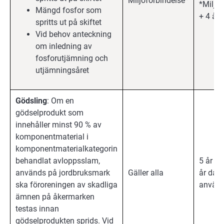
Miljöförbindelse*
*Miljö
Mängd fosfor som
+ 4 år
spritts ut på skiftet
Vid behov anteckning
om inledning av
fosforutjämning och
utjämningsåret
Gödsling
: Om en
gödselprodukt som
innehåller minst 90 % av
komponentmaterial i
komponentmaterialkategorin
behandlat avloppsslam,
5 år fr
används på jordbruksmark
Gäller alla
år då 
ska föroreningen av skadliga
använd
ämnen på åkermarken
testas innan
gödselprodukten sprids. Vid