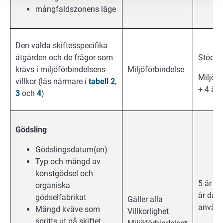
mångfaldszonens läge
Den valda skiftesspecifika
åtgärden och de frågor som
Stödåre
krävs i miljöförbindelsens
Miljöförbindelse
Miljöf
villkor (läs närmare i
tabell 2
,
+ 4 år
3
och
4
)
Gödsling
Gödslingsdatum(en)
Typ och mängd av
konstgödsel och
5 år fr
organiska
år då 
gödselfabrikat
Gäller alla
använd
Mängd kväve som
Villkorlighet
spritts ut på skiftet