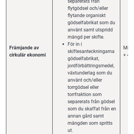
separerats från
flytgödsel och/eller
flytande organiskt
gödselfabrikat som du
använt samt utspridd
mängd per skifte.
För in i
Främjande av
Milj
skiftesanteckningarna
cirkulär ekonomi
+ 4 å
gödselfabrikat,
jordförbättringsmedel,
växtunderlag som du
använt och/eller
torrgödsel eller
torrfraktion som
separerats från gödsel
som du skaffat från en
annan gård samt
mängden som spritts
ut.