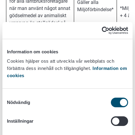
för alla lantbruksföretagare
Gäller alla
när man använt något annat
*Miljö
Miljöförbindelse*
gödselmedel av animaliskt
+ 4 år
ursprung än stallgödsel på
skiftet och när de på skiftet
bärgade grödorna används
som foder.
Information om cookies
Cookies hjälper oss att utveckla vår webbplats och
Bete
förbättra dess innehåll och tillgänglighet.
Information om
cookies
Att ange datum för
betesgång gäller för alla
2 år
lantbruksföretagare när man
Samtyckesval
Gäller alla
använt något annat
Nödvändig
*Miljö
Miljöförbindelse*
gödselmedel av animaliskt
+ 4 år
ursprung än stallgödsel på
Inställningar
skiftet och när ett sådant
skifte används som