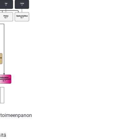
a toimeenpanon
itä