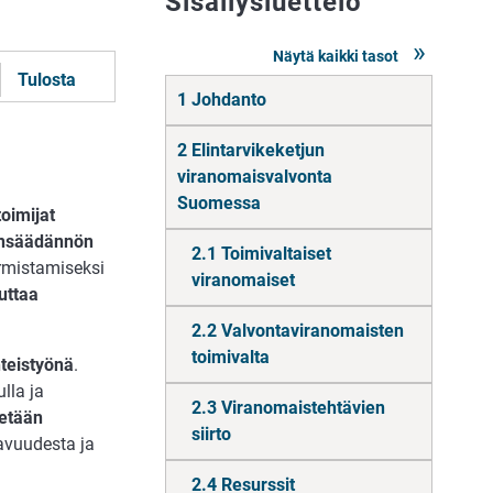
Sisällysluettelo
Näytä kaikki tasot
Tulosta
Siirry
1 Johdanto
suoraan
sisältöön
2 Elintarvikeketjun
viranomaisvalvonta
Suomessa
toimijat
lainsäädännön
2.1 Toimivaltaiset
rmistamiseksi
viranomaiset
uttaa
2.2 Valvontaviranomaisten
toimivalta
hteistyönä
.
lla ja
2.3 Viranomaistehtävien
etään
siirto
tavuudesta ja
2.4 Resurssit