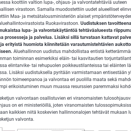
essa koottiin valtion lupa-, ohjaus- ja valvontatehtäviä uuteen
allisen virastoon. Samalla muodostettiin uudet alueelliset eli
rettiin Maa- ja metsätalousministeriön alaiset ympäristöterveyd
aluehallintovirastoista Ruokavirastoon.
Uudistuksen tavoitteena
mukaistaa lupa- ja valvontakäytäntöä tehtäväalueesta riippuma
aa prosesseja ja palvelua. Lisäksi sillä turvataan kattavat palvel
ja erityistä huomiota kiinnitetään varautumistehtävien aukot
iseen.
Aluehallinnon uudistus mahdollistaa entistä ketterämmä
man toiminnan esimerkiksi eläin- tai kasvitautien torjuntatilant
sa elintarvike- tai rehupuolen poikkeustilanteissa tai eläinten 
sa. Lisäksi uudistuksella pyritään varmistamaan entisestään y
ännön toimeenpanoa ja valvontaa eri puolilla maata sekä mahd
mpi erikoistuminen muun muassa resurssien paremmaksi kohd
keketjun valvontaan osallistuvien eri viranomaisten tulosohjausv
hjaus on eri ministeriöillä, joten viranomaisten tulossopimuksis
an kaikkien niitä koskevien hallinnonalojen tehtävät mukaan l
keketjun valvonta.