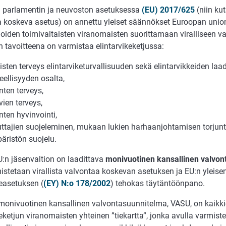
 parlamentin ja neuvoston asetuksessa
(EU) 2017/625
(niin kut
 koskeva asetus) on annettu yleiset säännökset Euroopan union
ioiden toimivaltaisten viranomaisten suorittamaan viralliseen v
 tavoitteena on varmistaa elintarvikeketjussa:
isten terveys elintarviketurvallisuuden sekä elintarvikkeiden laa
eellisyyden osalta,
nten terveys,
vien terveys,
nten hyvinvointi,
uttajien suojeleminen, mukaan lukien harhaanjohtamisen torjunt
äristön suojelu.
:n jäsenvaltion on laadittava
monivuotinen kansallinen valvon
mistetaan virallista valvontaa koskevan asetuksen ja EU:n yleise
keasetuksen (
(EY) N:o 178/2002
) tehokas täytäntöönpano.
onivuotinen kansallinen valvontasuunnitelma, VASU, on kaikk
keketjun viranomaisten yhteinen ”tiekartta”, jonka avulla varmist