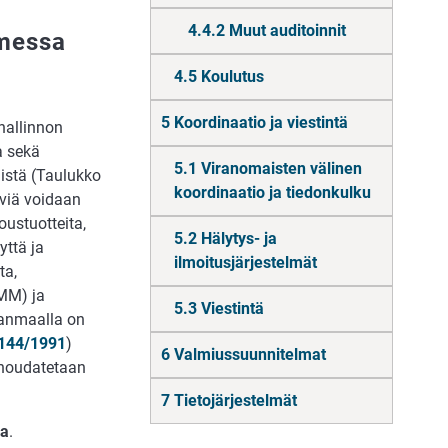
4.4.2 Muut auditoinnit
omessa
4.5 Koulutus
5 Koordinaatio ja viestintä
hallinnon
a sekä
5.1 Viranomaisten välinen
mistä (Taulukko
koordinaatio ja tiedonkulku
äviä voidaan
oustuotteita,
5.2 Hälytys- ja
yttä ja
ilmoitusjärjestelmät
ta,
MM) ja
5.3 Viestintä
nanmaalla on
144/1991
)
6 Valmiussuunnitelmat
 noudatetaan
7 Tietojärjestelmät
sa
.