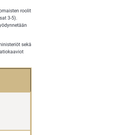
omaisten roolit
at 3-5).
 hyödynnetään
inisteriöt sekä
aatiokaaviot