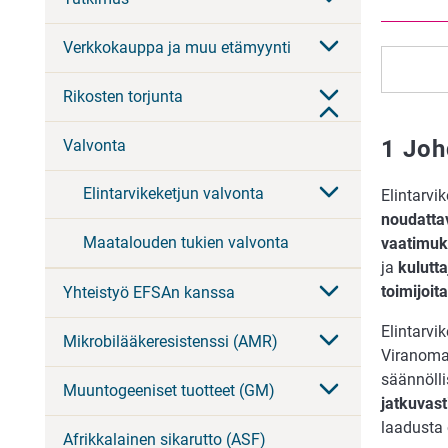
Verkkokauppa ja muu etämyynti
Rikosten torjunta
1 Joh
Valvonta
Elintarvikeketjun valvonta
Elintarvi
noudattav
Maatalouden tukien valvonta
vaatimuk
ja
kulutt
toimijoit
Yhteistyö EFSAn kanssa
Elintarv
Mikrobilääkeresistenssi (AMR)
Viranomai
säännölli
Muuntogeeniset tuotteet (GM)
jatkuvast
laadusta
Afrikkalainen sikarutto (ASF)