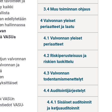
 tavoitteet ja
y kaikki
3.4 Muu toiminnan ohjaus
llista
n edellytetään
4 Valvonnan yleiset
den hallinnassa
periaatteet ja laatu
uvan
tää VASUa
4.1 Valvonnan yleiset
periaatteet
4.2 Riskiperusteisuus ja
tjun valvonnan
riskien luokittelu
valvonnan ja
kä
4.3 Valvonnan
ien
todentamismenettelyt
ksittäiset
4.4 Auditointijärjestelyt
oi VASUn
4.4.1 Sisäiset auditoinnit
ystiedot VASU-
ja ketjuauditoinnit