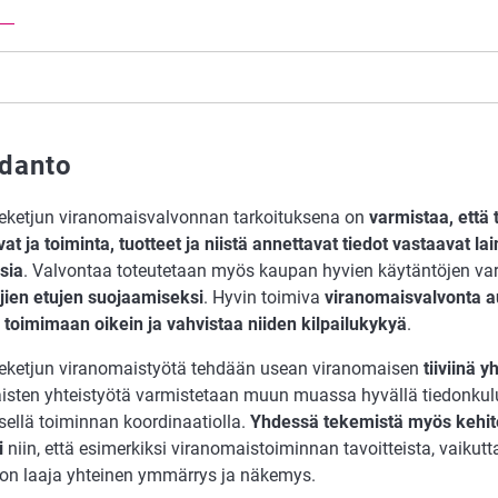
danto
keketjun viranomaisvalvonnan tarkoituksena on
varmistaa, että 
at ja toiminta, tuotteet ja niistä annettavat tiedot vastaavat 
sia
. Valvontaa toteutetaan myös kaupan hyvien käytäntöjen va
ajien etujen suojaamiseksi
. Hyvin toimiva
viranomaisvalvonta a
a toimimaan oikein ja vahvistaa niiden kilpailukykyä
.
ikeketjun viranomaistyötä tehdään usean viranomaisen
tiiviinä y
sten yhteistyötä varmistetaan muun muassa hyvällä tiedonkulu
sellä toiminnan koordinaatiolla.
Yhdessä tekemistä myös kehit
i
niin, että esimerkiksi viranomaistoiminnan tavoitteista, vaikut
 on laaja yhteinen ymmärrys ja näkemys.