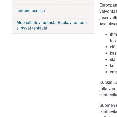
Euroopan
Lintuinfluenssa
valvontaa
jäsenvalt
Aluehallintovirastosta Ruokavirastoon
Asetuksen
siirtyvät tehtävät
ihm
terv
eläi
kas
eläi
kul
ymp
Kunkin EU
jolla var
elintarvi
Suomen m
elintarvi