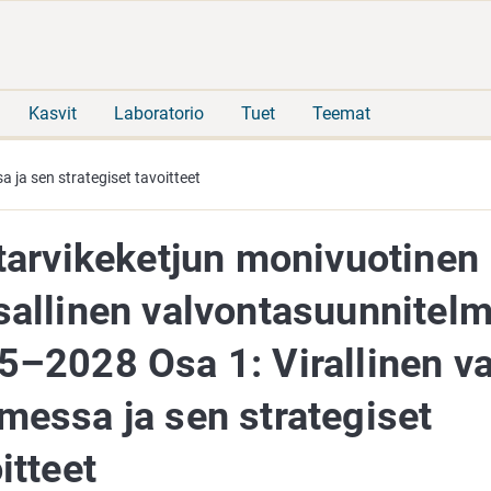
Siirry
Siirry
suoraan
koko
sisältöön
sivuston
hakuun
Kasvit
Laboratorio
Tuet
Teemat
 ja sen strategiset tavoitteet
ntarvikeketjun monivuotinen
sallinen valvontasuunnitel
5–2028 Osa 1: Virallinen v
messa ja sen strategiset
itteet