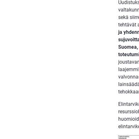
Uudistuks
valtakunn
sekä siir
tehtävät 
ja yhden
sujuvoitt
Suomea, 
toteutum
joustavam
laajemmis
valvonnas
lainsääd
tehokkaa
Elintarvi
resurssio
huomioida
elintarvi