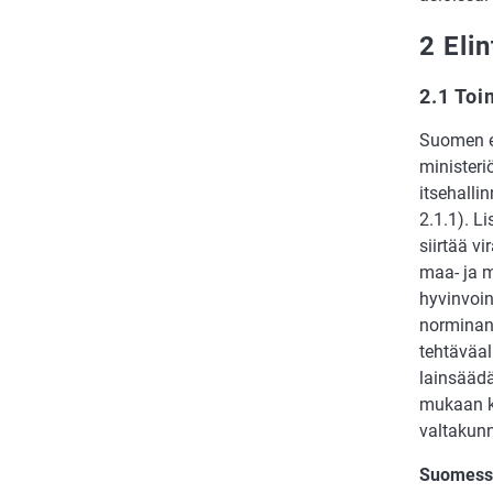
2 Eli
2.1 Toi
Suomen el
ministeri
itsehalli
2.1.1). L
siirtää v
maa- ja m
hyvinvoin
norminan
tehtäväa
lainsäädä
mukaan k
valtakun
Suomessa 