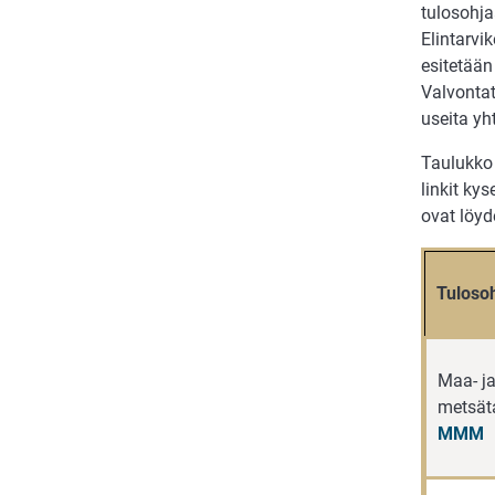
tulosohja
Elintarvi
esitetään
Valvontat
useita yh
Taulukko 
linkit ky
ovat löyde
Tuloso
Maa- j
metsäta
MMM