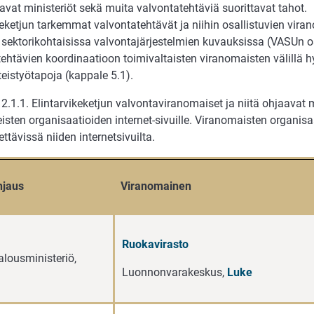
avat ministeriöt sekä muita valvontatehtäviä suorittavat tahot.
keketjun tarkemmat valvontatehtävät ja niihin osallistuvien viran
 sektorikohtaisissa valvontajärjestelmien kuvauksissa (VASUn os
ehtävien koordinaatioon toimivaltaisten viranomaisten välillä
teistyötapoja (kappale 5.1).
2.1.1. Elintarvikeketjun valvontaviranomaiset ja niitä ohjaavat m
seisten organisaatioiden internet-sivuille. Viranomaisten organis
ttävissä niiden internetsivuilta.
hjaus
Viranomainen
a
Ruokavirasto
lousministeriö,
Luonnonvarakeskus,
Luke