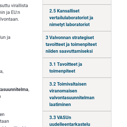
suttu virallista
2.5 Kansalliset
in ja EU:n
vertailulaboratoriot ja
alvontaan.
nimetyt laboratoriot
dun ja
3 Valvonnan strategiset
tavoitteet ja toimenpiteet
niiden saavuttamiseksi
3.1 Tavoitteet ja
toimenpiteet
a,
3.2 Toimivaltaisen
tasuunnitelma
,
viranomaisen
n
valvontasuunnitelman
laatiminen
ien
3.3 VASUn
etaan
uudelleentarkastelu