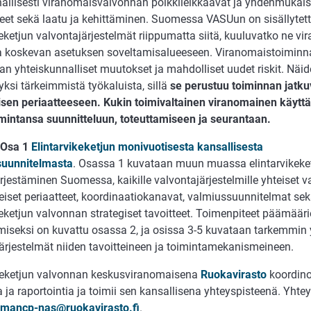
allisesti viranomaisvalvonnan poikkileikkaavat ja yhdenmukaiset
eet sekä laatu ja kehittäminen. Suomessa VASUun on sisällytett
keketjun valvontajärjestelmät riippumatta siitä, kuuluvatko ne vira
a koskevan asetuksen soveltamisalueeseen. Viranomaistoiminna
n yhteiskunnalliset muutokset ja mahdolliset uudet riskit. Näi
ksi tärkeimmistä työkaluista, sillä
se perustuu toiminnan jatk
isen periaatteeseen. Kukin toimivaltainen viranomainen käyt
mintansa suunnitteluun, toteuttamiseen ja seurantaan.
Osa 1
Elintarvikeketjun monivuotisesta kansallisesta
suunnitelmasta
. Osassa 1 kuvataan muun muassa elintarvikeke
ärjestäminen Suomessa, kaikille valvontajärjestelmille yhteiset 
eiset periaatteet, koordinaatiokanavat, valmiussuunnitelmat se
keketjun valvonnan strategiset tavoitteet. Toimenpiteet päämäär
iseksi on kuvattu osassa 2, ja osissa 3-5 kuvataan tarkemmin y
ärjestelmät niiden tavoitteineen ja toimintamekanismeineen.
ikeketjun valvonnan keskusviranomaisena
Ruokavirasto
koordin
a ja raportointia ja toimii sen kansallisena yhteyspisteenä. Yhte
mancp-nas@ruokavirasto.fi
.