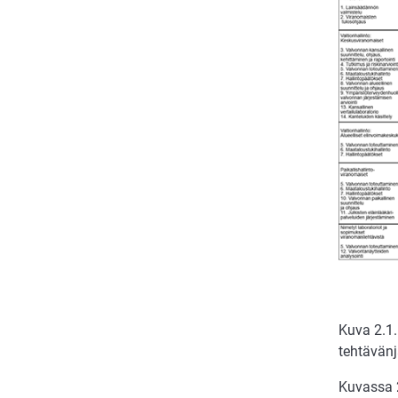
Kuva 2.1
tehtävän
Kuvassa 2