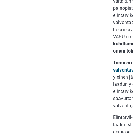
valtakunn
painopist
elintarvi
valvonta
huomioiva
VASU on y
kehittäm
oman toi
Tämä on 
valvonta
yleinen j
laadun yl
elintarvi
saavuttam
valvontaj
Elintarv
laatimist
asioissa: