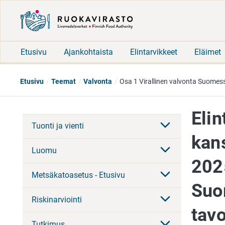
Etusivu
Ajankohtaista
Elintarvikkeet
Eläimet
Etusivu
Teemat
Valvonta
Osa 1 Virallinen valvonta Suomessa
Eli
Tuonti ja vienti
kan
Luomu
202
Metsäkatoasetus - Etusivu
Suo
Riskinarviointi
tavo
Tutkimus