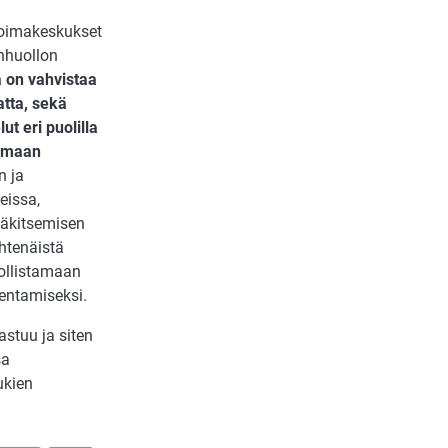
nvoimakeskukset
enhuollon
 on vahvistaa
tta, sekä
ut eri puolilla
tomaan
n ja
eissa,
lääkitsemisen
htenäistä
ollistamaan
entamiseksi.
astuu ja siten
sa
ukien