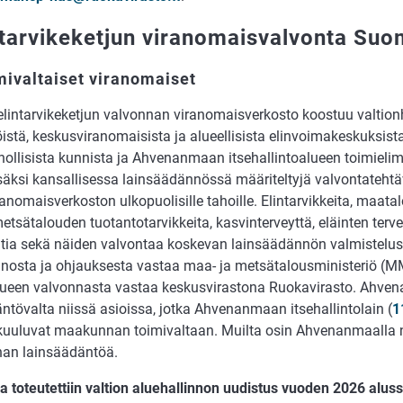
ntarvikeketjun viranomaisvalvonta Su
mivaltaiset viranomaiset
intarvikeketjun valvonnan viranomaisverkosto koostuu valtion
öistä, keskusviranomaisista ja alueellisista elinvoimakeskuksist
nnollisista kunnista ja Ahvenanmaan itsehallintoalueen toimieli
isäksi kansallisessa lainsäädännössä määriteltyjä valvontateht
iranomaisverkoston ulkopuolisille tahoille. Elintarvikkeita, maatal
etsätalouden tuotantotarvikkeita, kasvinterveyttä, eläinten terve
tia sekä näiden valvontaa koskevan lainsäädännön valmistelus
nosta ja ohjauksesta vastaa maa- ja metsätalousministeriö (M
lueen valvonnasta vastaa keskusvirastona Ruokavirasto. Ahve
ntövalta niissä asioissa, jotka Ahvenanmaan itsehallintolain (
1
uuluvat maakunnan toimivaltaan. Muilta osin Ahvenanmaalla
nan lainsäädäntöä.
toteutettiin valtion aluehallinnon uudistus vuoden 2026 alus