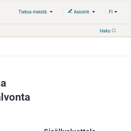
Tietoa meistä
Asiointi
FI
Hae
Haku
ma
alvonta