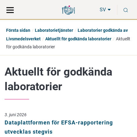
Gå
Sök
S
direkt
på
SV
till
hela
innehåll
webbplatsen
Första sidan
Laboratorietjänster
Laboratorier godkända av
Livsmedelsverket
Aktuellt för godkända laboratorier
Aktuellt
för godkända laboratorier
Aktuellt för godkända
laboratorier
3. juni 2026
Dataplattformen för EFSA-rapportering
utvecklas stegvis