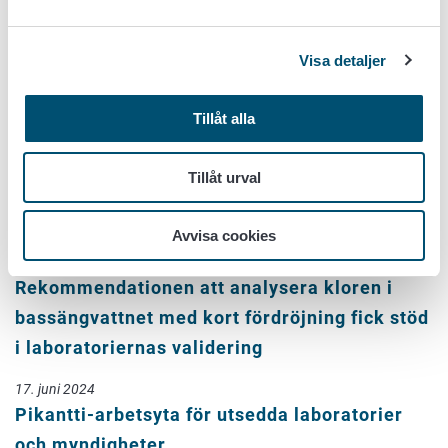
17. juni 2024
Visa detaljer
Lämnande av myndighetsprovresultat för
hushållsvatten till överföringstjänsten för
Tillåt alla
analysuppgifter
17. juni 2024
Tillåt urval
Anvisning för tillämpning av förordningen om
boendehälsa: mineralfibrer
Avvisa cookies
17. juni 2024
Rekommendationen att analysera kloren i
bassängvattnet med kort fördröjning fick stöd
i laboratoriernas validering
17. juni 2024
Pikantti-arbetsyta för utsedda laboratorier
och myndigheter